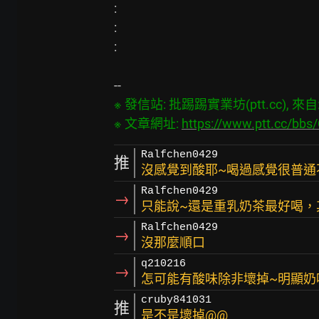
:

:

:

※ 發信站: 批踢踢實業坊(ptt.cc), 來自: 1
※ 文章網址: 
https://www.ptt.cc/bb
Ralfchen0429
推
沒感覺到酸耶~喝過感覺很普通
Ralfchen0429
→
只能說~還是重乳奶茶最好喝，
Ralfchen0429
→
沒那麼順口
q210216
→
怎可能有酸味除非壞掉~明顯奶
cruby841031
推
是不是壞掉@@