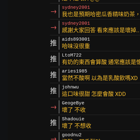
sydney2001
→
我也是預期哈密瓜香精味奶茶
sydney2001
→
感謝大家回答 看來應該是壞掉..
aids893001
推
哈味沒很重
LtoM722
推
有奶的東西會算酸 通常應該是
aries1985
推
當然不酸啊 以為是乳酸飲嗎XD
johnwu
推
這口味很甜 怎麼會酸 XDD
GeogeBye
→
壞了 不收
Shadouie
推
壞了 不想收
goodnu2
→