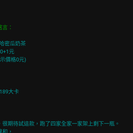
哈密瓜奶茶

+1元

，很期待試這款，跑了四家全家一家架上剩下一瓶。

和，
