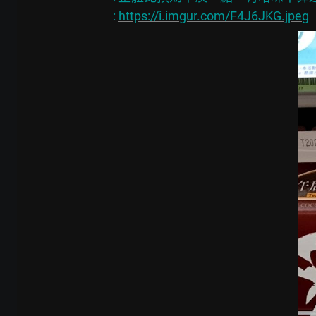
: 
https://i.imgur.com/F4J6JKG.jpeg