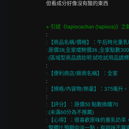
但看成分好像沒有酸的東西

: 【商品名稱/價格】：午后時光重乳
: 原價38;全家嚐鮮價36 ;全家點數3000
: 【評分】：原價50 點數換購70

: (未滿60分為不推薦)

: 【心得】：很喜歡原味的重乳奶茶
: 整體比預期中淡一點，有哈味不算違