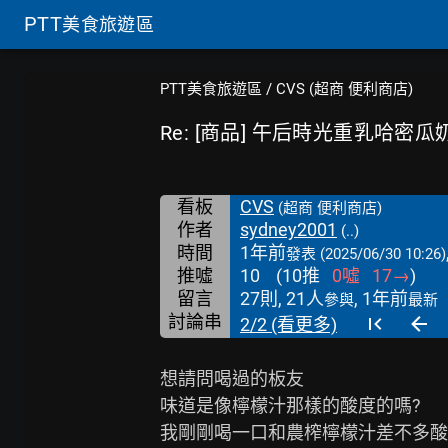
PTT
美食旅遊區
PTT美食旅遊區
/
CVS (超商 便利商店)
Re: [商品] 午后時光重乳哈密瓜
看板
CVS
(超商 便利商店)
作者
sydney2001
(..)
時間
1年前
發表
(2025/06/30 10:26)
推噓
10
(
10
推
0
噓
17
→
)
留言
27則, 21人
, 1年前
參與
最新
討論串
2/2 (看更多)
想請問喝過的板友

味道是像檸檬汁那樣的酸度的嗎?

我剛剛喝一口和農榨檸檬汁差不多酸
