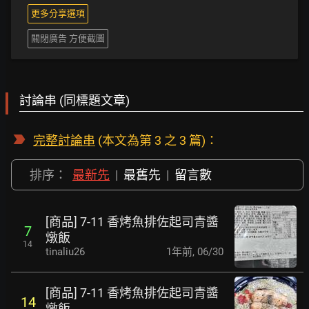
更多分享選項
關閉廣告 方便截圖
討論串 (同標題文章)
完整討論串
(本文為第 3 之 3 篇)：
排序：
最新先
|
最舊先
|
留言數
[商品] 7-11 香烤魚排佐起司青醬
7
燉飯
14
tinaliu26
1年前
,
06/30
[商品] 7-11 香烤魚排佐起司青醬
14
燉飯