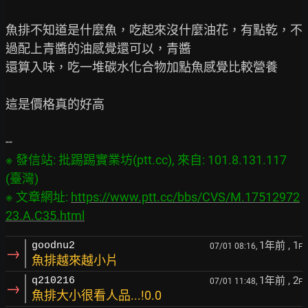
魚排不知道是什麼魚，吃起來沒什麼油花，有點乾，不
過配上青醬的油感覺還可以，青醬

還算入味，吃一堆碳水化合物加點魚感覺比較營養

這是價格真的好高

※ 發信站: 批踢踢實業坊(ptt.cc), 來自: 101.8.131.117 
(臺灣)

※ 文章網址: 
https://www.ptt.cc/bbs/CVS/M.17512972
23.A.C35.html
1年前
, 1
goodnu2
07/01 08:16,
F
→
魚排越來越小片
1年前
, 2
q210216
07/01 11:48,
F
→
魚排大小很看人品...!0.0