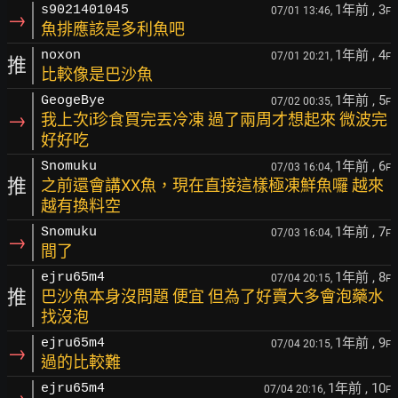
1年前
, 3
s9021401045
07/01 13:46,
F
→
魚排應該是多利魚吧
1年前
, 4
noxon
07/01 20:21,
F
推
比較像是巴沙魚
1年前
, 5
GeogeBye
07/02 00:35,
F
→
我上次i珍食買完丟冷凍 過了兩周才想起來 微波完
好好吃
1年前
, 6
Snomuku
07/03 16:04,
F
推
之前還會講XX魚，現在直接這樣極凍鮮魚囉 越來
越有換料空
1年前
, 7
Snomuku
07/03 16:04,
F
→
間了
1年前
, 8
ejru65m4
07/04 20:15,
F
推
巴沙魚本身沒問題 便宜 但為了好賣大多會泡藥水
找沒泡
1年前
, 9
ejru65m4
07/04 20:15,
F
→
過的比較難
1年前
, 10
ejru65m4
07/04 20:16,
F