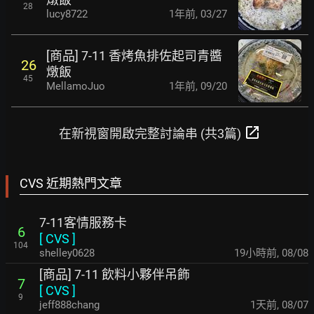
28
lucy8722
1年前
,
03/27
[商品] 7-11 香烤魚排佐起司青醬
26
燉飯
45
MellamoJuo
1年前
,
09/20
open_in_new
在新視窗開啟完整討論串 (共3篇)
CVS 近期熱門文章
7-11客情服務卡
6
[
CVS
]
104
shelley0628
19小時前
,
08/08
[商品] 7-11 飲料小夥伴吊飾
7
[
CVS
]
9
jeff888chang
1天前
,
08/07