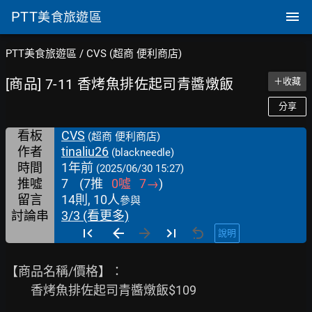
PTT
美食旅遊區
PTT美食旅遊區
/
CVS (超商 便利商店)
[商品] 7-11 香烤魚排佐起司青醬燉飯
＋收藏
分享
看板
CVS
(超商 便利商店)
作者
tinaliu26
(blackneedle)
時間
1年前
(2025/06/30 15:27)
推噓
7
(
7
推
0
噓
7
→
)
留言
14則, 10人
參與
討論串
3/3 (看更多)
說明
【商品名稱/價格】：

         香烤魚排佐起司青醬燉飯$109
