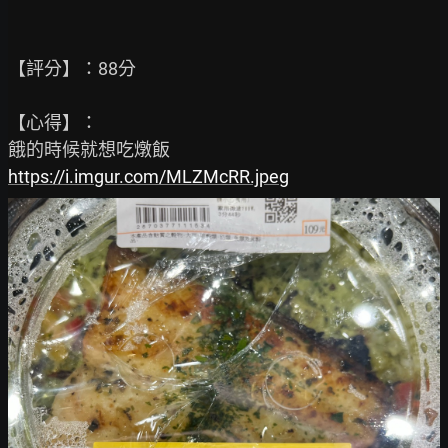
【評分】：88分

【心得】：

https://i.imgur.com/MLZMcRR.jpeg