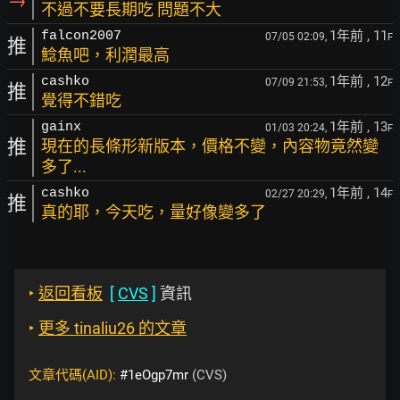
→
不過不要長期吃 問題不大
1年前
, 11
falcon2007
07/05 02:09,
F
推
鯰魚吧，利潤最高
1年前
, 12
cashko
07/09 21:53,
F
推
覺得不錯吃
1年前
, 13
gainx
01/03 20:24,
F
推
現在的長條形新版本，價格不變，內容物竟然變
多了...
1年前
, 14
cashko
02/27 20:29,
F
推
真的耶，今天吃，量好像變多了
‣
返回看板
[
CVS
]
資訊
‣
更多 tinaliu26 的文章
文章代碼(AID):
#1eOgp7mr
(CVS)