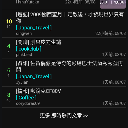
HsnuYutaka
22小時前
,
08/08
[遊記] 2009關西蜜月｜走散後，才發現世界只有
你
10
[
Japan_Travel
]
12
dingwen
22小時前
,
08/08
[閒聊] 削果皮刀生鏽
4
[
cookclub
]
7
pinkbest
1天前
,
08/07
[資訊] 佐賀偶像是傳奇的彩繪巴士法蘭秀秀號再
開
6
[
Japan_Travel
]
6
JyJian
1天前
,
08/07
[情報] 咖銳克CF80V
8
[
Coffee
]
46
corydoras09
1天前
,
08/07
更多 即時熱門文章 >>