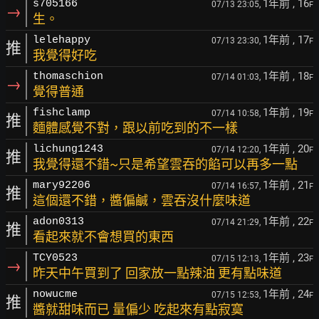
1年前
, 16
s705166
07/13 23:05,
F
→
生。
1年前
, 17
lelehappy
07/13 23:30,
F
推
我覺得好吃
1年前
, 18
thomaschion
07/14 01:03,
F
→
覺得普通
1年前
, 19
fishclamp
07/14 10:58,
F
推
麵體感覺不對，跟以前吃到的不一樣
1年前
, 20
lichung1243
07/14 12:20,
F
推
我覺得還不錯~只是希望雲吞的餡可以再多一點
1年前
, 21
mary92206
07/14 16:57,
F
推
這個還不錯，醬偏鹹，雲吞沒什麼味道
1年前
, 22
adon0313
07/14 21:29,
F
推
看起來就不會想買的東西
1年前
, 23
TCY0523
07/15 12:13,
F
→
昨天中午買到了 回家放一點辣油 更有點味道
1年前
, 24
nowucme
07/15 12:53,
F
推
醬就甜味而已 量偏少 吃起來有點寂寞