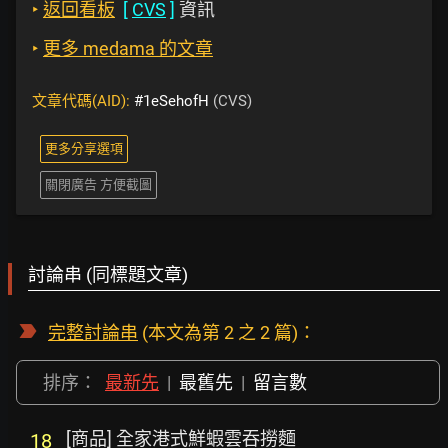
‣
返回看板
[
CVS
]
資訊
‣
更多 medama 的文章
文章代碼(AID):
#1eSehofH
(CVS)
更多分享選項
關閉廣告 方便截圖
討論串 (同標題文章)
完整討論串
(本文為第 2 之 2 篇)：
排序：
最新先
|
最舊先
|
留言數
[商品] 全家港式鮮蝦雲吞撈麵
18