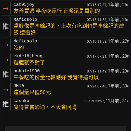
1年前
, 25
cat05joy
07/15 17:37,
F
→
友善買過 半夜吃還行 正餐還是買別的
1年前
, 26
Mafiosolo
07/16 11:58,
F
推
醬好像是李錦記的，上次有吃到也是李錦記的燴
飯 還蠻好
1年前
, 27
Mafiosolo
07/16 11:58,
F
→
吃的
1年前
, 28
ckdc16jheng
07/17 07:21,
F
→
麵體就不對了...
1年前
, 29
bubble1990
07/17 11:49,
F
推
午餐吃的份量比較剛好 我覺得還可以
1年前
, 30
JH10
07/24 07:40,
F
→
這個量只值50元
11月前
, 31
cashko
08/19 23:57,
F
推
覺得普普通通，不太會回購