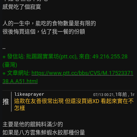
感覺吃了個寂寞

人的一生中，能吃的食物數量是有限的

很後悔買這個，佔了我一餐的份額

※ 發信站: 批踢踢實業坊(ptt.cc), 來自: 49.216.255.28 
(臺灣)

※ 文章網址: 
https://www.ptt.cc/bbs/CVS/M.17523371
38.A.A51.html
1年前
, 1
likeaprayer
07/13 00:21,
F
推
這款在友善很常出現 但還沒買過XD 看起來實在不
怎樣
主要是他的餛飩料滿少的

如果是八方雲集鮮蝦水餃那種份量
