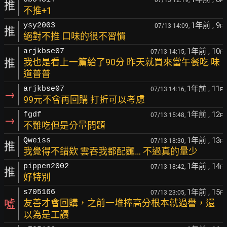
07/13 12:19,
F
推
不推+1
1年前
, 9
ysy2003
07/13 14:09,
F
推
絕對不推 口味的很不習慣
1年前
, 10
arjkbse07
07/13 14:15,
F
推
我也是看上一篇給了90分 昨天就買來當午餐吃 味
道普普
1年前
, 11
arjkbse07
07/13 14:16,
F
→
99元不會再回購 打折可以考慮
1年前
, 12
fgdf
07/13 15:48,
F
→
不難吃但是分量問題
1年前
, 13
Qweiss
07/13 18:30,
F
推
我覺得不錯欸 雲吞我都配麵… 不過真的量少
1年前
, 14
pippen2002
07/13 18:42,
F
推
好特別
1年前
, 15
s705166
07/13 23:05,
F
噓
友善才會回購，之前一堆捧高分根本就過譽，還
以為是工讀