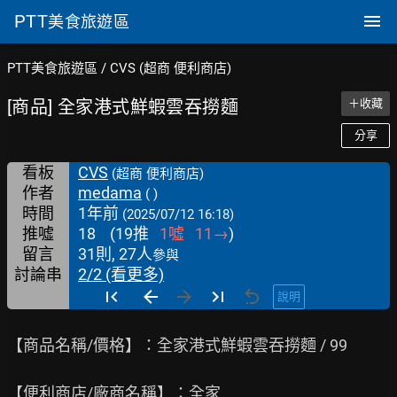
PTT
美食旅遊區
PTT美食旅遊區
/
CVS (超商 便利商店)
[商品] 全家港式鮮蝦雲吞撈麵
＋收藏
分享
看板
CVS
(超商 便利商店)
作者
medama
( )
時間
1年前
(2025/07/12 16:18)
推噓
18
(
19
推
1
噓
11
→
)
留言
31則, 27人
參與
討論串
2/2 (看更多)
說明
【商品名稱/價格】：全家港式鮮蝦雲吞撈麵 / 99

【便利商店/廠商名稱】：全家
