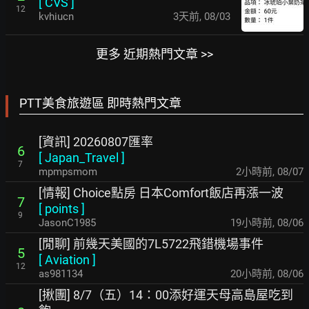
[
CVS
]
12
kvhiucn
3天前
,
08/03
更多 近期熱門文章 >>
PTT美食旅遊區 即時熱門文章
[資訊] 20260807匯率
6
[
Japan_Travel
]
7
mpmpsmom
2小時前
,
08/07
[情報] Choice點房 日本Comfort飯店再漲一波
7
[
points
]
9
JasonC1985
19小時前
,
08/06
[閒聊] 前幾天美國的7L5722飛錯機場事件
5
[
Aviation
]
12
as981134
20小時前
,
08/06
[揪團] 8/7（五）14：00添好運天母高島屋吃到