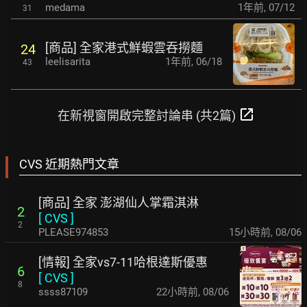
medama
1年前
,
07/12
31
[商品] 全家港式鮮蝦雲吞撈麵
24
leelisarita
1年前
,
06/18
43
open_in_new
在新視窗開啟完整討論串 (共2篇)
CVS 近期熱門文章
[商品] 全家 澎湖仙人掌霜淇淋
2
[
CVS
]
2
PLEASE974853
15小時前
,
08/06
[情報] 全家vs7-11哈根達斯優惠
6
[
CVS
]
8
ssss87109
22小時前
,
08/06