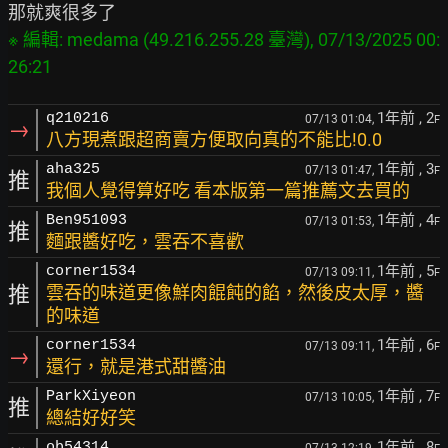
※ 編輯: medama (49.216.255.28 臺灣), 07/13/2025 00:
1年前
, 2
q210216
07/13 01:04,
F
→
八方現煮跟超商賣方便取向真的不能比!0.0
1年前
, 3
aha325
07/13 01:47,
F
推
我個人覺得算好吃 看本版第一篇推薦文去買的
1年前
, 4
Ben951093
07/13 01:53,
F
推
麵跟醬好吃，雲吞不喜歡
1年前
, 5
corner1534
07/13 09:11,
F
推
雲吞的味道更像鮮肉餛飩的餡，然後皮太厚，醬
的味道
1年前
, 6
corner1534
07/13 09:11,
F
→
還行，就是港式甜醬油
1年前
, 7
ParkXiyeon
07/13 10:05,
F
推
總結好好笑
1年前
, 8
ob54314