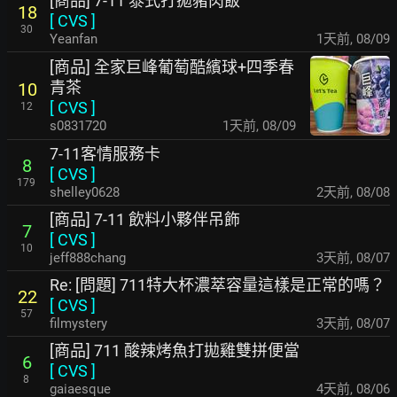
[商品] 7-11 泰式打拋豬肉飯
18
[
CVS
]
30
Yeanfan
1天前
,
08/09
[商品] 全家巨峰葡萄酷繽球+四季春
青茶
10
[
CVS
]
12
s0831720
1天前
,
08/09
7-11客情服務卡
8
[
CVS
]
179
shelley0628
2天前
,
08/08
[商品] 7-11 飲料小夥伴吊飾
7
[
CVS
]
10
jeff888chang
3天前
,
08/07
Re: [問題] 711特大杯濃萃容量這樣是正常的嗎？
22
[
CVS
]
57
filmystery
3天前
,
08/07
[商品] 711 酸辣烤魚打拋雞雙拼便當
6
[
CVS
]
8
gaiaesque
4天前
,
08/06