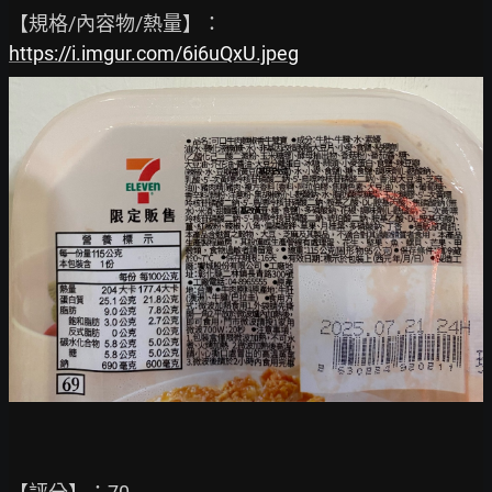
https://i.imgur.com/6i6uQxU.jpeg