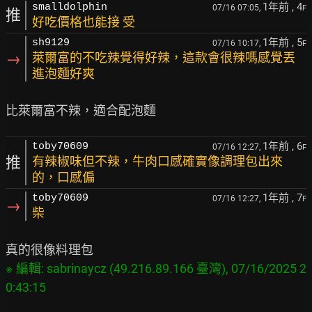
1年前
, 4
smalldolphin
07/16 07:05,
F
推
好吃價格也能接 受
1年前
, 5
sh9129
07/16 10:17,
F
→
萊爾富的不吃辣覺得好辣，這款會很辣嗎感覺丟
進泡麵好爽
1年前
, 6
toby70609
07/16 12:27,
F
推
有辣椒味但不辣，牛肉口感確實像調理包出來
的，口感偏
1年前
, 7
toby70609
07/16 12:27,
F
→
柴
※ 編輯: sabrinaycz (49.216.89.166 臺灣), 07/16/2025 2