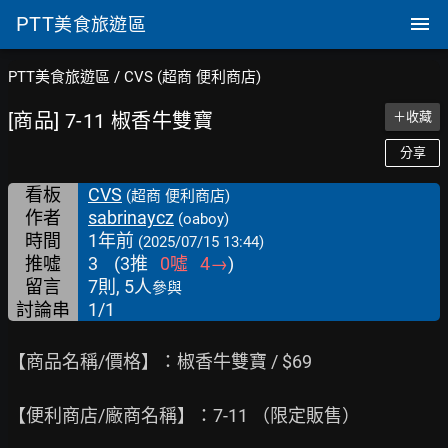
PTT
美食旅遊區
PTT美食旅遊區
/
CVS (超商 便利商店)
[商品] 7-11 椒香牛雙寶
＋收藏
分享
看板
CVS
(超商 便利商店)
作者
sabrinaycz
(oaboy)
時間
1年前
(2025/07/15 13:44)
推噓
3
(
3
推
0
噓
4
→
)
留言
7則, 5人
參與
討論串
1/1
【商品名稱/價格】：椒香牛雙寶 / $69

【便利商店/廠商名稱】：7-11 （限定販售）
