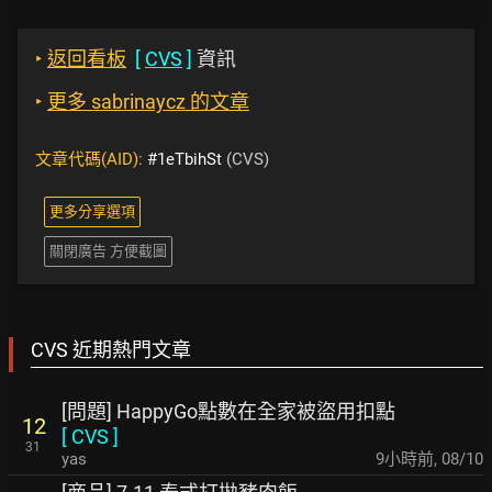
‣
返回看板
[
CVS
]
資訊
‣
更多 sabrinaycz 的文章
文章代碼(AID):
#1eTbihSt
(CVS)
更多分享選項
關閉廣告 方便截圖
CVS 近期熱門文章
[問題] HappyGo點數在全家被盜用扣點
12
[
CVS
]
31
yas
9小時前
,
08/10