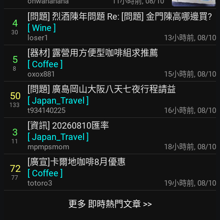
ohwahahaha
11小時前
,
08/10
[問題] 烈酒陳年問題 Re: [問題] 金門陳高哪邊買?
4
[
Wine
]
30
loser1
13小時前
,
08/10
[器材] 露營用方便型咖啡組求推薦
5
[
Coffee
]
8
oxox881
15小時前
,
08/10
[問題] 廣島岡山大阪八天七夜行程請益
50
[
Japan_Travel
]
133
t934140225
16小時前
,
08/10
[資訊] 20260810匯率
3
[
Japan_Travel
]
11
mpmpsmom
18小時前
,
08/10
[廣宣]卡爾地咖啡8月優惠
72
[
Coffee
]
77
totoro3
19小時前
,
08/10
更多 即時熱門文章 >>