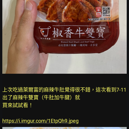
上次吃過萊爾富的麻辣牛肚覺得很不錯，這次看到7-11
出了麻辣牛雙寶（牛肚加牛腱）就

買來試試看！

https://i.imgur.com/1EtpQh9.jpeg