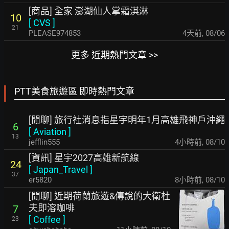
[商品] 全家 澎湖仙人掌霜淇淋
10
[
CVS
]
21
PLEASE974853
4天前
,
08/06
更多 近期熱門文章 >>
PTT美食旅遊區 即時熱門文章
[閒聊] 旅行社消息指星宇明年1月高雄飛神戶沖繩
6
[
Aviation
]
13
jefflin555
4小時前
,
08/10
[資訊] 星宇2027高雄新航線
24
[
Japan_Travel
]
37
er5820
8小時前
,
08/10
[閒聊] 近期荷蘭旅遊&傳說的大衛杜
夫即溶咖啡
7
[
Coffee
]
23