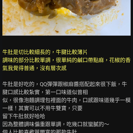
牛肚是切比較細長的，牛腱比較薄片

調味的部分比較單調，很單純的鹹口帶點麻，花椒的香
牛肚是好吃的，QQ彈彈跟椒麻醬搭配起來很下飯，牛
腱口感比較紮實，第一口味道似曾相

似，很像泡麵調理包裡面的牛肉，口感跟味道幾乎一模
一樣！其實可以不用牛雙寶，只要

留下牛肚就好哈哈

因為整體調味偏重跟單調，吃幾口就蠻膩的～

個人比較喜歡萊爾富的那款牛肚
