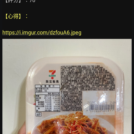
【心得】：

https://i.imgur.com/dzfouA6.jpeg