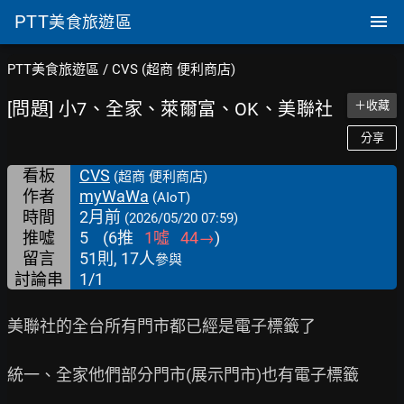
PTT
美食旅遊區
PTT美食旅遊區
/
CVS (超商 便利商店)
[問題] 小7、全家、萊爾富、OK、美聯社
＋收藏
分享
看板
CVS
(超商 便利商店)
作者
myWaWa
(AIoT)
時間
2月前
(2026/05/20 07:59)
推噓
5
(
6
推
1
噓
44
→
)
留言
51則, 17人
參與
討論串
1/1
美聯社的全台所有門市都已經是電子標籤了

統一、全家他們部分門市(展示門市)也有電子標籤
