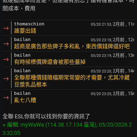
就硬體成本而言是，但是還有別忘了還有機會成本、時
2月前
, 11
thomaschion
05/20 21:53,
F
→
誰要出錢
2月前
, 12
bailan
05/20 23:18,
F
→
超商是廣告那些牌子多和亂，東西價錢牌還好吧
2月前
, 13
bailan
05/20 23:19,
F
→
有時候標價牌還會被那些蓋掉
2月前
, 14
bailan
05/20 23:20,
F
→
全聯那種價錢隨檔期常常變的才需要，尤其冷藏
豆漿乳品根本
2月前
, 15
bailan
05/20 23:20,
F
→
亂七八糟
※ 編輯: myWaWa (114.38.17.134 臺灣), 05/20/2026 2