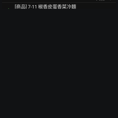
[商品] 7-11 椒香皮蛋香菜冷麵
4
[
CVS
]
9
dressingfrad
3天前
,
08/04
更多 近期熱門文章 >>
PTT美食旅遊區 即時熱門文章
[遊記] 第一次遇到颱風
已刪文
-15
[
Japan_Travel
]
19
qadc
7小時前
,
08/07
[情報] 華航即將開航北九州航線
7
[
Aviation
]
16
marklin709
8小時前
,
08/07
[資訊] 泰國獅子航空8月減班及冬季班表調整
13
[
Japan_Travel
]
13
OhmoriHarumi
11小時前
,
08/07