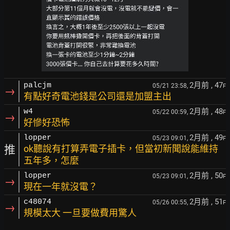
2月前
, 47
palcjm
05/21 23:58,
F
→
有點好奇電池錢是公司還是加盟主出
2月前
, 48
w4
05/22 00:59,
F
→
好慘好恐怖
2月前
, 49
lopper
05/23 09:01,
F
推
ok聽說有打算弄電子插卡，但當初新聞說能維持
五年多，怎麼
2月前
, 50
lopper
05/23 09:01,
F
→
現在一年就沒電？
2月前
, 51
c48074
05/26 00:55,
F
→
規模太大 一旦要做費用驚人