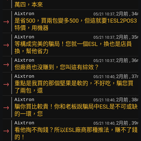
萬四，本來
2月前
, 34
Aixtron
05/21 10:37,
F
→
是省500，買兩包變多500，但這就要1ESL2POS3
特價，用機器
2月前
, 35
Aixtron
05/21 10:37,
F
→
等構成完美的騙局！您就一個ESL，換也是店員
換，幫他省力
2月前
, 36
Aixtron
05/21 10:37,
F
→
但廠商也沒賺到，您叫這有綜效？
2月前
, 37
Aixtron
05/21 10:40,
F
→
重點是我買的那個堅果是軟的，不好吃，騙您買
了兩包，還
2月前
, 38
Aixtron
05/21 10:40,
F
→
騙你買比較貴！你和老板說騙局中ESL是不可或缺
的一環，您
2月前
, 39
Aixtron
05/21 10:40,
F
→
看他掏不掏錢？所以ESL廠商那種推法，賺不了錢
的！