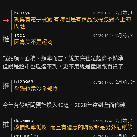
2月前
, 1
kenryu
05/20 16:33,
F
→
就算有電子標籤 有時也是有商品跟標籤對不上的
問題
2月前
, 2
Ttei
05/20 16:44,
F
推
因為美不是超商
就品項、面積、頻率而言，說美廉社是超商不精準

2月前
, 3
h120968
05/20 17:07,
F
推
全聯也還沒全部換
2月前
, 4
ducamao
05/20 17:41,
F
推
改價頻率低呀..而且有優惠的時候都是另外插紙條
2月前
, 5
catuncle1
05/20 17:52,
F