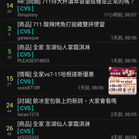
Re: [問題] 711特大杯濃萃容量這樣是正常的嗎？
14
[
CVS
]
38
filmystery
17小時前
,
08/07
[商品] 711 酸辣烤魚打拋雞雙拼便當
3
[
CVS
]
4
gaiaesque
1天前
,
08/06
[商品] 全家 澎湖仙人掌霜淇淋
5
[
CVS
]
10
PLEASE974853
1天前
,
08/06
[情報] 全家vs7-11哈根達斯優惠
15
[
CVS
]
21
ssss87109
1天前
,
08/06
[討論] 飲冰室包裝上的新詩，大家會看嗎
24
[
CVS
]
44
hsiao1215
2天前
,
08/05
[商品] 全家 澎湖仙人掌霜淇淋
26
[
CVS
]
48
st3333333
3天前
,
08/04