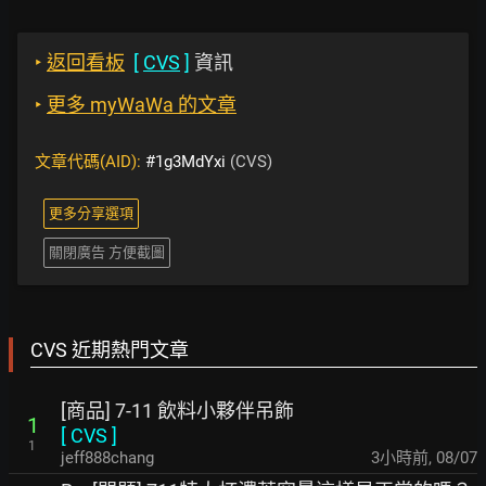
‣
返回看板
[
CVS
]
資訊
‣
更多 myWaWa 的文章
文章代碼(AID):
#1g3MdYxi
(CVS)
更多分享選項
關閉廣告 方便截圖
CVS 近期熱門文章
[商品] 7-11 飲料小夥伴吊飾
1
[
CVS
]
1
jeff888chang
3小時前
,
08/07