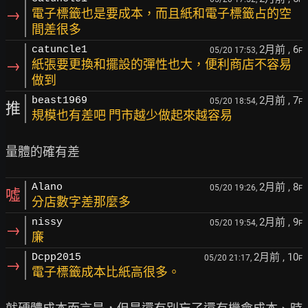
→
電子標籤也是要成本，而且紙和電子標籤占的空
間差很多
2月前
, 6
catuncle1
05/20 17:53,
F
→
紙張要更換和擺設的彈性也大，便利商店不容易
做到
2月前
, 7
beast1969
05/20 18:54,
F
推
規模也有差吧 門市越少做起來越容易
2月前
, 8
Alano
05/20 19:26,
F
噓
分店數字差那麼多
2月前
, 9
nissy
05/20 19:54,
F
→
廉
2月前
, 10
Dcpp2015
05/20 21:17,
F
→
電子標籤成本比紙高很多。