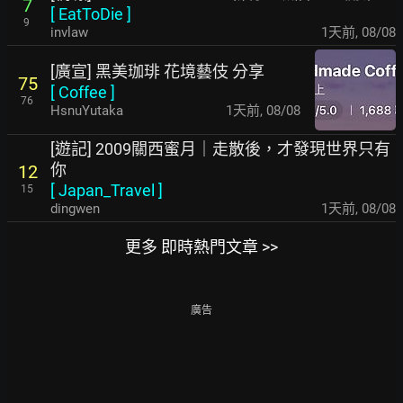
7
[
EatToDie
]
9
invlaw
1天前
,
08/08
[廣宣] 黑美珈琲 花境藝伎 分享
75
[
Coffee
]
76
HsnuYutaka
1天前
,
08/08
[遊記] 2009關西蜜月｜走散後，才發現世界只有
你
12
[
Japan_Travel
]
15
dingwen
1天前
,
08/08
更多 即時熱門文章 >>
廣告