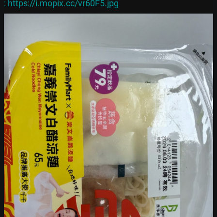
: 
https://i.mopix.cc/vr60F5.jpg