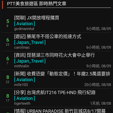
PTT美食旅遊區 即時熱門文章
[閒聊] JX開放哩程購買
5
[
Aviation
]
8
godmanntut
5小時前
,
08/09
[遊記] 勝尾寺不搭公車的抵達方式
6
[
Japan_Travel
]
23
carolinac
6小時前
,
08/09
[資訊] 琵琶湖三市同時花火大會中止舉行
6
[
Japan_Travel
]
7
mithralin
9小時前
,
08/09
[新聞] 收費恐變「動態定價」！年繳2.5萬還要排
8
[
Aviation
]
22
mife103
20小時前
,
08/08
[分享] 台灣虎航IT216 TPE-HND 飛行紀錄
8
[
Aviation
]
17
tigerteeth
1天前
,
08/08
[情報] URBAN PARADISE 新竹巨城店8/17開幕