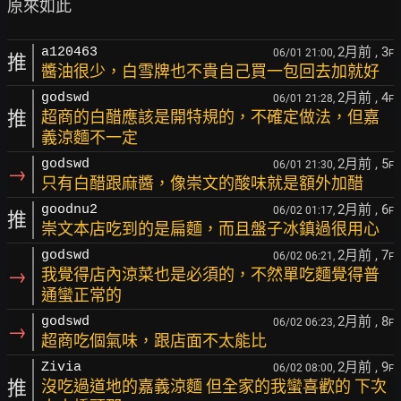
2月前
, 3
a120463
06/01 21:00,
F
推
醬油很少，白雪牌也不貴自己買一包回去加就好
2月前
, 4
godswd
06/01 21:28,
F
推
超商的白醋應該是開特規的，不確定做法，但嘉
義涼麵不一定
2月前
, 5
godswd
06/01 21:30,
F
→
只有白醋跟麻醬，像崇文的酸味就是額外加醋
2月前
, 6
goodnu2
06/02 01:17,
F
推
崇文本店吃到的是扁麵，而且盤子冰鎮過很用心
2月前
, 7
godswd
06/02 06:21,
F
→
我覺得店內涼菜也是必須的，不然單吃麵覺得普
通蠻正常的
2月前
, 8
godswd
06/02 06:23,
F
→
超商吃個氣味，跟店面不太能比
2月前
, 9
Zivia
06/02 08:00,
F
推
沒吃過道地的嘉義涼麵 但全家的我蠻喜歡的 下次