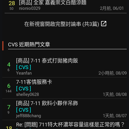
[商品] 全家 嘉義崇文白醋涼麵
28
nionio0329
2月前
,
06/01
50
open_in_new
在新視窗開啟完整討論串 (共3篇)
CVS 近期熱門文章
[商品] 7-11 泰式打拋豬肉飯
4
[
CVS
]
6
Yeanfan
2小時前
,
08/09
7-11客情服務卡
6
[
CVS
]
144
shelley0628
1天前
,
08/08
[商品] 7-11 飲料小夥伴吊飾
7
[
CVS
]
9
jeff888chang
1天前
,
08/07
Re: [問題] 711特大杯濃萃容量這樣是正常的嗎？
18