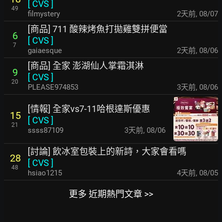
[
CVS
]
49
filmystery
2天前
,
08/07
[商品] 711 酸辣烤魚打拋雞雙拼便當
6
[
CVS
]
7
gaiaesque
2天前
,
08/06
[商品] 全家 澎湖仙人掌霜淇淋
9
[
CVS
]
20
PLEASE974853
3天前
,
08/06
[情報] 全家vs7-11哈根達斯優惠
15
[
CVS
]
21
ssss87109
3天前
,
08/06
[討論] 飲冰室包裝上的新詩，大家會看嗎
28
[
CVS
]
48
hsiao1215
4天前
,
08/05
更多 近期熱門文章 >>