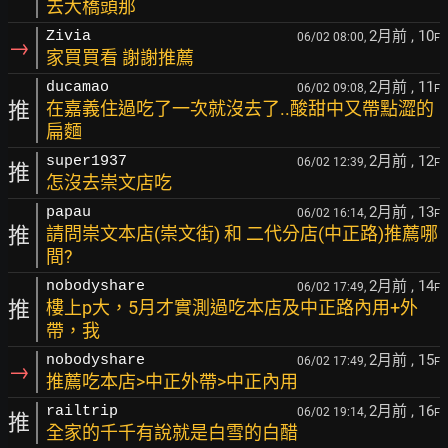
去大橋頭那
2月前
, 10
Zivia
06/02 08:00,
F
→
家買買看 謝謝推薦
2月前
, 11
ducamao
06/02 09:08,
F
推
在嘉義住過吃了一次就沒去了..酸甜中又帶點澀的
扁麵
2月前
, 12
super1937
06/02 12:39,
F
推
怎沒去崇文店吃
2月前
, 13
papau
06/02 16:14,
F
推
請問崇文本店(崇文街) 和 二代分店(中正路)推薦哪
間?
2月前
, 14
nobodyshare
06/02 17:49,
F
推
樓上p大，5月才實測過吃本店及中正路內用+外
帶，我
2月前
, 15
nobodyshare
06/02 17:49,
F
→
推薦吃本店>中正外帶>中正內用
2月前
, 16
railtrip
06/02 19:14,
F
推
全家的千千有說就是白雪的白醋