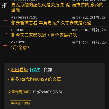
推
嘉義涼麵的記憶就是美乃滋+醋.滿推薦的 廠商的
讓我
2月前
, 23
aaronses7118
06/06 16:22,
F
→
想去嘗試看看.畢竟嘉義久久才去或是路過
1月前
, 24
scores
06/13 15:07,
F
→
到今天三家都吃過，月全家最好吃
1月前
, 25
q210216
06/13 15:34,
F
→
"月"全家?
‣
返回看板
[
CVS
]
資訊
‣
更多 Ralfchen0429 的文章
文章代碼(AID):
#1g7NwtSX
(CVS)
更多分享選項