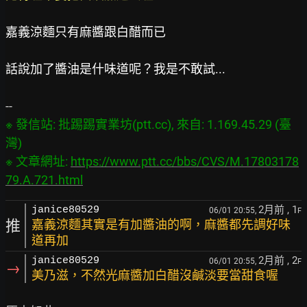
嘉義涼麵只有麻醬跟白醋而已
話說加了醬油是什味道呢？我是不敢試...
※ 發信站: 批踢踢實業坊(ptt.cc), 來自: 1.169.45.29 (臺
灣)

※ 文章網址: 
https://www.ptt.cc/bbs/CVS/M.17803178
79.A.721.html
2月前
, 1
janice80529
06/01 20:55,
F
推
嘉義涼麵其實是有加醬油的啊，麻醬都先調好味
道再加
2月前
, 2
janice80529
06/01 20:55,
F
→
美乃滋，不然光麻醬加白醋沒鹹淡要當甜食喔