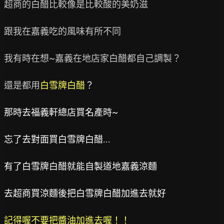
超商的白醋比較像是比較酸的美奶滋

跟我在嘉義吃的風味有所不同

我有時在想~嘉義在地店家白醋都自己調製？

還是都用
白雪牌白醋
？
那時去福義軒總店買名產時~
忘了去對面買白雪牌白醋...
有了白雪牌白醋就能自製道地嘉義涼麵
去超商買涼麵後把白雪牌白醋加進去就好
記得喔不要把醬油加進去喔！！