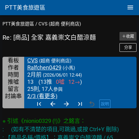
PTT
美食旅遊區
PTT美食旅遊區
/
CVS (超商 便利商店)
Re: [商品] 全家 嘉義崇文白醋涼麵
＋收藏
分享
看板
CVS
(超商 便利商店)
作者
Ralfchen0429
(小馬)
時間
2月前
(2026/06/01 12:44)
推噓
13
(
13
推
0
噓
12
→
)
留言
25則, 17人
參與
討論串
2/3 (看更多)
說明
:      (如有不清楚的項目,可跳過,或按 Ctrl+Y 刪除)

: 【商品名稱/價格】：嘉義崇文白醋涼麵 / 65
