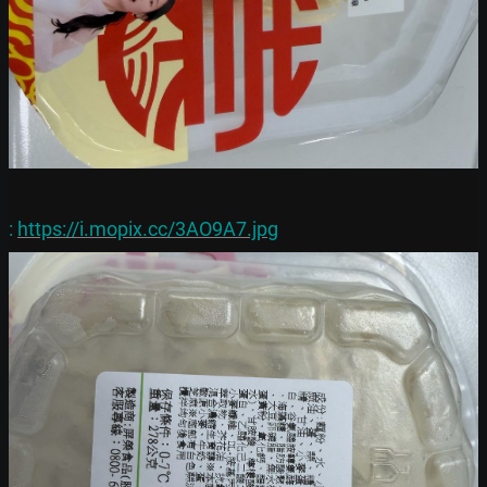
: 
https://i.mopix.cc/3AO9A7.jpg