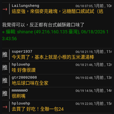
1月前
, 10
Lailungsheng
06/18 07:05,
F
→
這麼強，來個麥克雞塊，沾糖醋口感試試（逃
※ 編輯: shinane (49.216.160.135 臺灣), 06/18/2026 1
1月前
, 11
super1937
06/18 21:19,
F
推
今天買了，基本上就是小根的玉米濃湯棒
1月前
, 12
hplovehp
06/18 21:46,
F
推
哇 好像很讚
1月前
, 13
gtr20092008
06/19 02:48,
F
推
地瓜球口味在全家
1月前
, 14
mmmmmmO
06/19 14:56,
F
推
很刷嘴
1月前
, 15
hplovehp
06/19 22:00,
F
→
去買了 好吃！全聯一包24