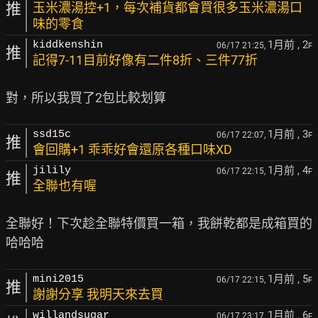
推
玉米濃湯控+1，每次補貨都會買很多玉米濃湯口
味的零食
1月前
, 2
kiddkenshin
06/17 21:25,
F
推
記得7-11目前好像有二件8折、三件77折
1月前
, 3
ssd15c
06/17 22:07,
F
推
會回購+1 乖乖好會還原各種口味XD
1月前
, 4
jilily
06/17 22:15,
F
推
全聯也有喔
全聯好！下次趁全聯特價買一箱，我餅乾都是成箱買的
1月前
, 5
mini2015
06/17 22:15,
F
推
謝謝分享 我明天來去買
1月前
, 6
willandsugar
06/17 23:17,
F