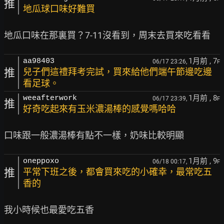
推
地瓜球口味好難買
1月前
, 7
aa98403
06/17 23:26,
F
推
兒子們這禮拜考完試，買來給他們端午節邊吃邊
看足球。
1月前
, 8
weeafterwork
06/17 23:39,
F
推
好奇吃起來有玉米濃湯棒的感覺嗎哈哈
1月前
, 9
oneppoxo
06/18 00:17,
F
推
平常下班之後，都會買來吃的小確幸，最常吃五
香的