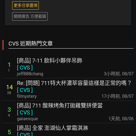
更多分享選項
關閉廣告 方便截圖
CVS 近期熱門文章
[商品] 7-11 飲料小夥伴吊飾
1
[
CVS
]
1
jeff888chang
3小時前
,
08/07
Re: [問題] 711特大杯濃萃容量這樣是正常的嗎？
14
[
CVS
]
38
filmystery
17小時前
,
08/07
[商品] 711 酸辣烤魚打拋雞雙拼便當
3
[
CVS
]
4
gaiaesque
1天前
,
08/06
[商品] 全家 澎湖仙人掌霜淇淋
5
[
CVS
]