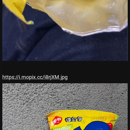
https://i.mopix.cc/i8rjXM.jpg