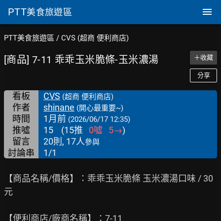
PTT
美食旅遊區
PTT美食旅遊區
/
CVS (超商 便利商店)
[商品] 7-11 乖乖玉米脆條-玉米濃湯
＋收藏
分享
看板
CVS
(超商 便利商店)
作者
shinane
(開心最重要~)
時間
1月前
(2026/06/17 12:35)
推噓
15
(
15
推
0
噓
5
→
)
留言
20則, 17人
參與
討論串
1/1
【商品名稱/價格】：乖乖玉米脆條 玉米濃湯口味 / 30
元

【便利商店/廠商名稱】：7-11
