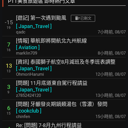
PTT美食旅遊區 即時熱門文章
[遊記] 第一次遇到颱風
已刪文
-15
[
Japan_Travel
]
19
qadc
7小時前
,
08/07
[情報] 華航即將開航北九州航線
7
[
Aviation
]
16
marklin709
8小時前
,
08/07
[資訊] 泰國獅子航空8月減班及冬季班表調整
13
[
Japan_Travel
]
13
OhmoriHarumi
12小時前
,
08/07
[問題] 11月底道東自駕行程請益
3
[
Japan_Travel
]
9
z7852424120
13小時前
,
08/07
[問題] 牙齦發炎期鍋類湯包（雪濃）發問
6
[
cookclub
]
15
chinfen
15小時前
,
08/07
Re: [問題] 7-8月九州行程請益