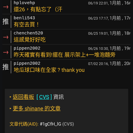
1月前
, 16
hplovehp
06/19 22:01,
F
→
還26，有點忘了（汗
1月前
, 17
benli543
06/23 17:17,
F
推
有空去買！
1月前
, 18
chenchen520
06/25 19:01,
F
→
這感覺好好吃
1月前
, 19
pippen2002
06/26 10:30,
F
→
昨天確實有看到!擺在 展示架上+一堆泡麵旁
1月前
, 20
pippen2002
07/02 20:16,
F
推
地瓜球口味在全家 ? thank you
‣
返回看板
[
CVS
]
資訊
‣
更多 shinane 的文章
文章代碼(AID):
#1gCfH_lG
(CVS)