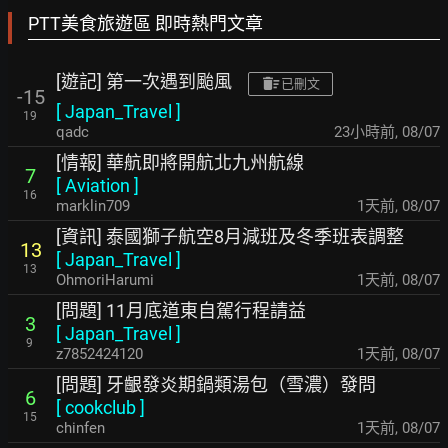
PTT美食旅遊區 即時熱門文章
[遊記] 第一次遇到颱風
已刪文
-15
[
Japan_Travel
]
19
qadc
23小時前
,
08/07
[情報] 華航即將開航北九州航線
7
[
Aviation
]
16
marklin709
1天前
,
08/07
[資訊] 泰國獅子航空8月減班及冬季班表調整
13
[
Japan_Travel
]
13
OhmoriHarumi
1天前
,
08/07
[問題] 11月底道東自駕行程請益
3
[
Japan_Travel
]
9
z7852424120
1天前
,
08/07
[問題] 牙齦發炎期鍋類湯包（雪濃）發問
6
[
cookclub
]
15
chinfen
1天前
,
08/07