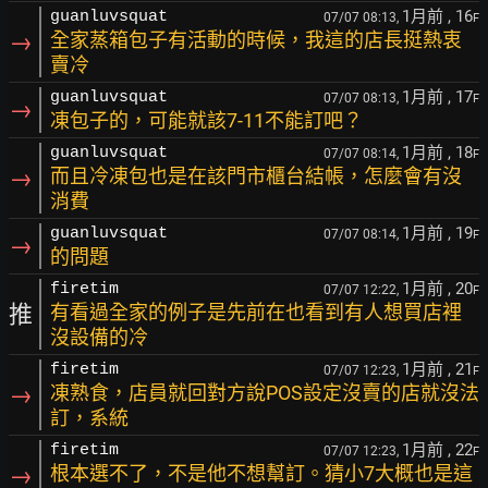
1月前
, 16
guanluvsquat
07/07 08:13,
F
→
全家蒸箱包子有活動的時候，我這的店長挺熱衷
賣冷
1月前
, 17
guanluvsquat
07/07 08:13,
F
→
凍包子的，可能就該7-11不能訂吧？
1月前
, 18
guanluvsquat
07/07 08:14,
F
→
而且冷凍包也是在該門市櫃台結帳，怎麼會有沒
消費
1月前
, 19
guanluvsquat
07/07 08:14,
F
→
的問題
1月前
, 20
firetim
07/07 12:22,
F
推
有看過全家的例子是先前在也看到有人想買店裡
沒設備的冷
1月前
, 21
firetim
07/07 12:23,
F
→
凍熟食，店員就回對方說POS設定沒賣的店就沒法
訂，系統
1月前
, 22
firetim
07/07 12:23,
F
→
根本選不了，不是他不想幫訂。猜小7大概也是這