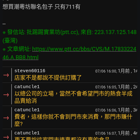
想買潮粵坊聯名包子 只有711有

※ 發信站: 批踢踢實業坊(ptt.cc), 來自: 223.137.125.148 
(臺灣)

※ 文章網址: 
https://www.ptt.cc/bbs/CVS/M.17833224
46.A.BB8.html
1月前
, 1
steven60116
07/06 16:00,
F
→
店家不是都說不提供訂購了
1月前
, 2
catuncle1
07/06 16:05,
F
→
以總公司的立場，當然不會希望門市的熱食半成
品賣給消
1月前
, 3
catuncle1
07/06 16:06,
F
→
費者，這樣你就不會到門市來消費，那門市賺什
麼?
1月前
, 4
catuncle1
07/06 16:07,
F
→
更不要說這家門市連賣都沒有賣的食品