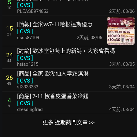
5
[
CVS
]
10
PLEASE974853
2天前
,
08/06
[情報] 全家vs7-11哈根達斯優惠
15
[
CVS
]
21
ssss87109
2天前
,
08/06
[討論] 飲冰室包裝上的新詩，大家會看嗎
24
[
CVS
]
44
hsiao1215
3天前
,
08/05
[商品] 全家 澎湖仙人掌霜淇淋
26
[
CVS
]
48
st3333333
3天前
,
08/04
[商品] 7-11 椒香皮蛋香菜冷麵
4
[
CVS
]
9
dressingfrad
4天前
,
08/04
更多 近期熱門文章 >>