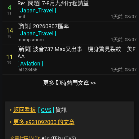
Re: [問題] 7-8月九州行程請益
4
[
Japan_Travel
]
11
boil
1天前
,
08/07
[資訊] 20260807匯率
14
[
Japan_Travel
]
18
mpmpsmom
1天前
,
08/07
[新聞] 波音737 Max又出事！機身驚見裂紋 美F
AA
11
[
Aviation
]
19
ihl123456
1天前
,
08/07
更多 即時熱門文章 >>
‣
返回看板
[
CVS
]
資訊
‣
更多 s931092000 的文章
文章代碼(AID):
#1gIrTEku
(CVS)