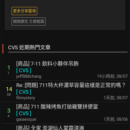
更多分享選項
關閉廣告 方便截圖
CVS 近期熱門文章
[商品] 7-11 飲料小夥伴吊飾
1
[
CVS
]
1
jeff888chang
19小時前
,
08/07
Re: [問題] 711特大杯濃萃容量這樣是正常的嗎？
14
[
CVS
]
38
filmystery
1天前
,
08/07
[商品] 711 酸辣烤魚打拋雞雙拼便當
3
[
CVS
]
4
gaiaesque
1天前
,
08/06
[商品] 全家 澎湖仙人掌霜淇淋