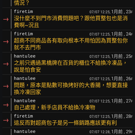
情況？
1月前
, 23
firetim
07/07 12:25,
F
→
沒什麼不到門市消費問題吧？跟他買整包也是消
費啊~況且
1月前
, 24
firetim
07/07 12:25,
F
→
超商不同商品各有取向根本不用怕因為買整包你
就不去門市
1月前
, 25
hantulee
07/07 12:25,
F
→
之前只遇過黑橋牌在百貨的櫃位不給換冷凍品，
說是怕食安
1月前
, 26
hantulee
07/07 12:25,
F
→
問題，原本是點數可換烤好的大香腸，想要直接
換冷凍回家
1月前
, 27
hantulee
07/07 12:25,
F
→
自己處理，新手店員不給換冷凍物
1月前
, 28
firetim
07/07 12:25,
F
→
這反而對超商包子是另一條銷路應該更有利
1月前
, 29
hantulee
07/07 12:28,
F