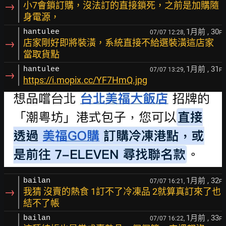
→
小7會鎖訂購，沒法訂的直接鎖死，之前是加購隨
身電源，
1月前
, 30
hantulee
07/07 12:28,
F
→
店家剛好即將裝潢，系統直接不給選裝潢這店家
當取貨點
1月前
, 31
hantulee
07/07 13:29,
F
→
https://i.mopix.cc/YF7HmQ.jpg
1月前
, 32
bailan
07/07 16:21,
F
→
我猜 沒賣的熱食 1訂不了冷凍品 2就算真訂來了也
結不了帳
1月前
, 33
bailan
07/07 16:22,
F