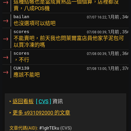
→
這種結帳也是當成賣熟品一個個算，店裡都沒
賣，八成POS機
1月前
, 34
bailan
07/07 16:22,
F
→
也沒選項可以結吧
1月前
, 35
scores
07/08 00:39,
F
→
不能賣吧，前天我也問萊爾富店員他家芋泥包可
以買冷凍的嗎
1月前
, 36
scores
07/08 00:39,
F
→
，不行
1月前
, 37
CUK139
07/08 13:00,
F
→
應該不能吧
‣
返回看板
[
CVS
]
資訊
‣
更多 s931092000 的文章
文章代碼(AID):
#1gIrTEku
(CVS)