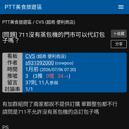
PTT
美食旅遊區
PTT美食旅遊區
/
CVS (超商 便利商店)
[問題] 711沒有蒸包機的門市可以代訂包
＋收藏
子嗎？
分享
看板
CVS
(超商 便利商店)
作者
s931092000
(cowpoo)
時間
1月前
(2026/07/06 07:20)
推噓
3
(
3
推
0
噓
34
→
)
留言
37則, 11人
參與
討論串
1/1
有加群組問了兩家都說不提供訂購 單顆整包都不行

請問是711不允許沒有蒸包機的店訂包子嗎

PS
