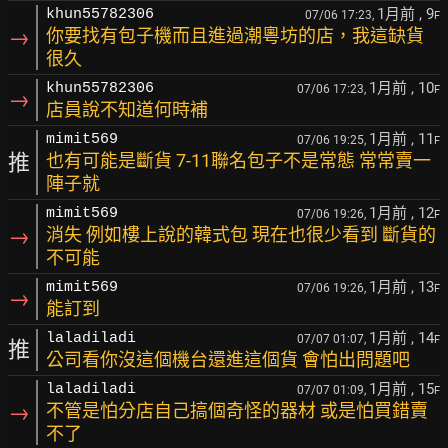
1月前
, 9
khun55782306
07/06 17:23,
F
→
你要找有包子機而且進過潮粵坊的店，我這缺貨
很久
1月前
, 10
khun55782306
07/06 17:23,
F
→
店員說不知道何時補
1月前
, 11
mimit569
07/06 19:25,
F
推
也有可能是斷貨 7-11聯名包子不是常態 常常賣一
陣子就
1月前
, 12
mimit569
07/06 19:26,
F
→
消失 例如樓上說的韓式包 現在也很少看到 斷貨的
不可能
1月前
, 13
mimit569
07/06 19:26,
F
→
能訂到
1月前
, 14
laladiladi
07/07 01:07,
F
推
公司看你沒這個機台還進這個貨 會怕出問題吧
1月前
, 15
laladiladi
07/07 01:09,
F
→
不管是怕分店自己搞個奇怪的器材 或是怕買錯賣
不了