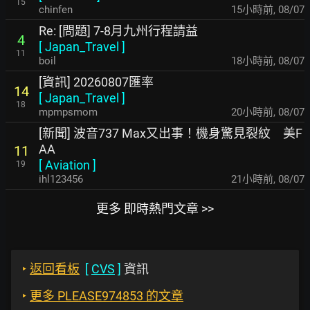
15
chinfen
15小時前
,
08/07
Re: [問題] 7-8月九州行程請益
4
[
Japan_Travel
]
11
boil
18小時前
,
08/07
[資訊] 20260807匯率
14
[
Japan_Travel
]
18
mpmpsmom
20小時前
,
08/07
[新聞] 波音737 Max又出事！機身驚見裂紋 美F
AA
11
[
Aviation
]
19
ihl123456
21小時前
,
08/07
更多 即時熱門文章 >>
‣
返回看板
[
CVS
]
資訊
‣
更多 PLEASE974853 的文章