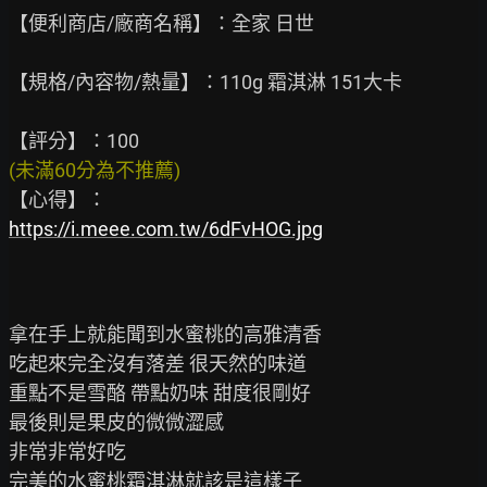
【便利商店/廠商名稱】：全家 日世

【規格/內容物/熱量】：110g 霜淇淋 151大卡

(未滿60分為不推薦)
https://i.meee.com.tw/6dFvHOG.jpg
拿在手上就能聞到水蜜桃的高雅清香

吃起來完全沒有落差 很天然的味道

重點不是雪酪 帶點奶味 甜度很剛好

最後則是果皮的微微澀感

非常非常好吃

完美的水蜜桃霜淇淋就該是這樣子
