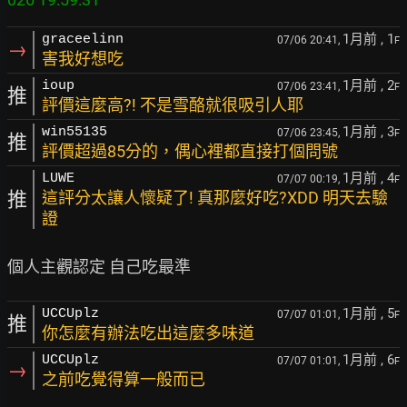
1月前
, 1
graceelinn
07/06 20:41,
F
→
害我好想吃
1月前
, 2
ioup
07/06 23:41,
F
推
評價這麼高?! 不是雪酪就很吸引人耶
1月前
, 3
win55135
07/06 23:45,
F
推
評價超過85分的，偶心裡都直接打個問號
1月前
, 4
LUWE
07/07 00:19,
F
推
這評分太讓人懷疑了! 真那麼好吃?XDD 明天去驗
證
1月前
, 5
UCCUplz
07/07 01:01,
F
推
你怎麼有辦法吃出這麼多味道
1月前
, 6
UCCUplz
07/07 01:01,
F
→
之前吃覺得算一般而已