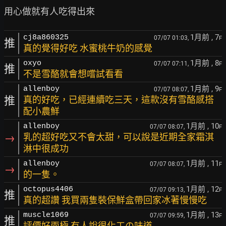
1月前
, 7
cj8a860325
07/07 01:03,
F
推
真的覺得好吃 水蜜桃牛奶的感覺
1月前
, 8
oxyo
07/07 07:11,
F
推
不是雪酪就會想嚐試看看
1月前
, 9
allenboy
07/07 08:07,
F
推
真的好吃，已經連續吃三天，這款沒有雪酪感搭
配小農鮮
1月前
, 10
allenboy
07/07 08:07,
F
→
乳的超好吃又不會太甜，可以說是近期全家霜淇
淋中很成功
1月前
, 11
allenboy
07/07 08:07,
F
→
的一隻。
1月前
, 12
octopus4406
07/07 09:13,
F
推
真的超讚 我買兩隻裝保鮮盒帶回家冰著慢慢吃
1月前
, 13
muscle1069
07/07 09:59,
F
推
評價好兩極 有人說很化工の味道