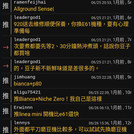
1月前
, 5
ramenfeijhai
06/25 20:53,
F
推
Allground Sense|
1月前
, 6
leadergod1
06/25 21:21,
F
推
920送去維修順便保養，你換E61機種，要有心理
準備每
1月前
, 7
leadergod1
06/25 21:21,
F
→
次要煮都要先等2、30分鐘熱沖煮頭，話說你豆子
都買啥
1月前
, 8
leadergod1
06/25 21:21,
F
→
的，豆子新不新鮮味道是差很多的。
1月前
, 9
jimhuang
06/25 22:28,
F
推
bianca+p80
1月前
, 10
aligu75421
06/25 22:39,
F
推
推Bianca+Niche Zero！我自己是這樣
1月前
, 11
Erwinnn
06/26 06:13,
F
推
推linea mini 開機比e61還快
1月前
, 12
lennys
06/26 15:36,
F
推
外面都平刀磨豆機比較多，可以試試先換磨豆機