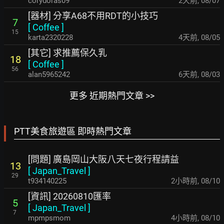
corydoras09
2天前
,
08/07
[器材] 分享A68不用RDT的小技巧
7
[
Coffee
]
15
karta2320228
4天前
,
08/05
[其它] 求推薦保久乳
18
[
Coffee
]
56
alan5965242
6天前
,
08/03
更多 近期熱門文章 >>
PTT美食旅遊區 即時熱門文章
[問題] 廣島岡山大阪八天七夜行程請益
13
[
Japan_Travel
]
29
t934140225
2小時前
,
08/10
[資訊] 20260810匯率
5
[
Japan_Travel
]
7
mpmpsmom
4小時前
,
08/10