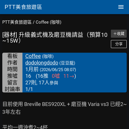
PTT
美食旅遊區
PTT美食旅遊區
/
Coffee (咖啡)
[器材] 升級義式機及磨豆機請益（預算10
＋收藏
~15W）
分享
看板
Coffee
(咖啡)
作者
dodolongdodo
(豆豆龍)
時間
1月前
(2026/06/25 08:07)
推噓
16
(
16
推
0
噓
11
→
)
留言
27則, 17人
參與
討論串
1/1
目前使用 Breville BES920XL + 磨豆機 Varia vs3 已經2~
3年左右

平均一週沖煮2~4杯
