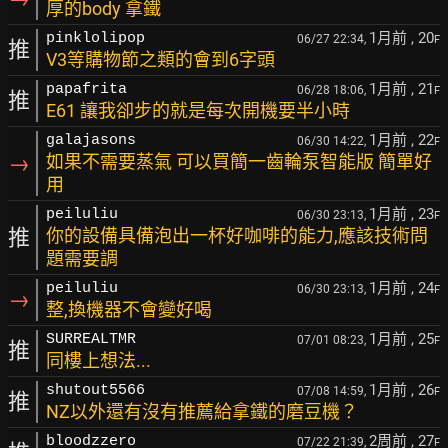
厚的body 拿鐵
1月前
, 20
pinklolipop
06/27 22:34,
F
推
V3等購物節之類的會到6字頭
1月前
, 21
papafrita
06/28 18:06,
F
推
E61 讓我卻步的就是每次開機要半小時
1月前
, 22
galajasons
06/30 14:22,
F
→
如果不需要蒸氣 可以買簡一齒輪泵智能版 簡單好
用
1月前
, 23
peiluliu
06/30 23:13,
F
推
你的設備具備泡出一杯好咖啡的能力,應該技術問
題需要調
1月前
, 24
peiluliu
06/30 23:13,
F
→
整,換機器不會變好喝
1月前
, 25
SURREALTMR
07/01 08:23,
F
推
同樓上想法...
1月前
, 26
shutout5566
07/08 14:59,
F
推
NZ以外還有沒有推薦給拿鐵的磨豆機？
2周前
, 27
bloodzzero
07/22 21:39,
F