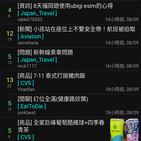
[資訊] 8天福岡遊使用ubigi esim的心得
4
[
Japan_Travel
]
8
rabbit76533
14小時前
,
08/09
[新聞] 小孩站在座位上不繫安全帶！航班被迫取
12
[
Aviation
]
19
iamshana
14小時前
,
08/09
[問題] 新幹線乘車問題
5
[
Japan_Travel
]
13
nick1117
16小時前
,
08/09
[商品] 7-11 泰式打拋豬肉飯
13
[
CVS
]
22
Yeanfan
18小時前
,
08/09
[閒聊] 訂位全滿(健康路欣葉)
5
[
EatToDie
]
12
pinkbest
18小時前
,
08/09
[商品] 全家巨峰葡萄酷繽球+四季春
青茶
5
[
CVS
]
6