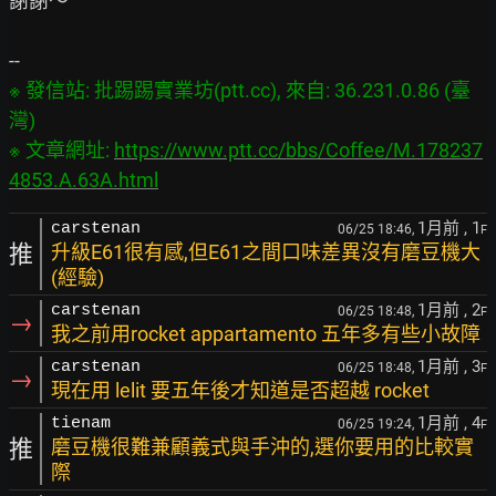
謝謝～

※ 發信站: 批踢踢實業坊(ptt.cc), 來自: 36.231.0.86 (臺
灣)

※ 文章網址: 
https://www.ptt.cc/bbs/Coffee/M.178237
4853.A.63A.html
1月前
, 1
carstenan
06/25 18:46,
F
推
升級E61很有感,但E61之間口味差異沒有磨豆機大
(經驗)
1月前
, 2
carstenan
06/25 18:48,
F
→
我之前用rocket appartamento 五年多有些小故障
1月前
, 3
carstenan
06/25 18:48,
F
→
現在用 lelit 要五年後才知道是否超越 rocket
1月前
, 4
tienam
06/25 19:24,
F
推
磨豆機很難兼顧義式與手沖的,選你要用的比較實
際