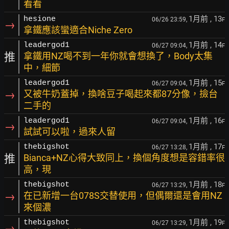
看看
1月前
, 13
hesione
06/26 23:59,
F
→
拿鐵應該蠻適合Niche Zero
1月前
, 14
leadergod1
06/27 09:04,
F
推
拿鐵用NZ喝不到一年你就會想換了，Body太集
中，細節
1月前
, 15
leadergod1
06/27 09:04,
F
→
又被牛奶蓋掉，換啥豆子喝起來都87分像，撿台
二手的
1月前
, 16
leadergod1
06/27 09:04,
F
→
試試可以啦，過來人留
1月前
, 17
thebigshot
06/27 13:28,
F
推
Bianca+NZ心得大致同上，換個角度想是容錯率很
高，現
1月前
, 18
thebigshot
06/27 13:29,
F
→
在已新增一台078S交替使用，但偶爾還是會用NZ
來個濃
1月前
, 19
thebigshot
06/27 13:29,
F
→