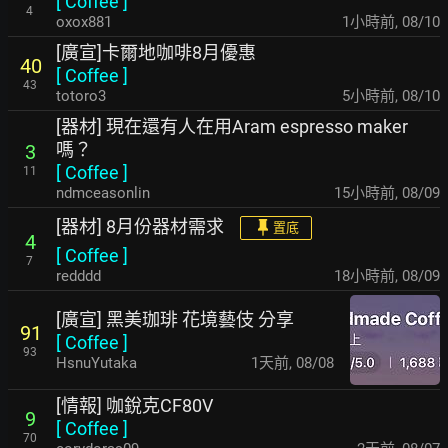
[
Coffee
]
4
oxox881
1小時前
,
08/10
[廣宣]卡爾地咖啡8月優惠
40
[
Coffee
]
43
totoro3
5小時前
,
08/10
[器材] 現在還有人在用Aram espresso maker
嗎？
3
[
Coffee
]
11
ndmceasonlin
15小時前
,
08/09
[器材] 8月份器材需求
置底
4
[
Coffee
]
7
redddd
18小時前
,
08/09
[廣宣] 黑美珈琲 花境藝伎 分享
91
[
Coffee
]
93
HsnuYutaka
1天前
,
08/08
[情報] 咖銳克CF80V
9
[
Coffee
]
70