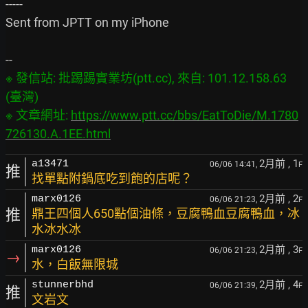
-----

Sent from JPTT on my iPhone

※ 發信站: 批踢踢實業坊(ptt.cc), 來自: 101.12.158.63 
(臺灣)

※ 文章網址: 
https://www.ptt.cc/bbs/EatToDie/M.1780
726130.A.1EE.html
2月前
, 1
a13471
06/06 14:41,
F
推
找單點附鍋底吃到飽的店呢？
2月前
, 2
marx0126
06/06 21:23,
F
推
鼎王四個人650點個油條，豆腐鴨血豆腐鴨血，冰
水冰水冰
2月前
, 3
marx0126
06/06 21:23,
F
→
水，白飯無限城
2月前
, 4
stunnerbhd
06/06 21:39,
F
推
文岩文