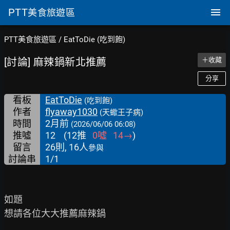
PTT
美食旅遊區
PTT美食旅遊區
/
EatToDie (吃到飽)
[討論] 麻辣鍋新北推薦
＋收藏
分享
看板
EatToDie
(吃到飽)
作者
flyaway1030
(天蠍王子病)
時間
2月前
(2026/06/06 06:08)
推噓
12
(
12
推
0
噓
14
→
)
留言
26則, 16人
參與
討論串
1/1
如題

想請各位大大推薦麻辣鍋
