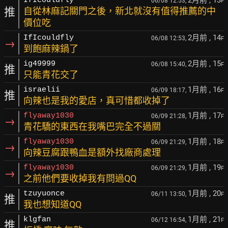
2月前
, 13
IfIcouldfly
06/08 12:53,
F
推
自從林麻記關門之後，新北就沒有值得推薦的中
價位吃
2月前
, 14
IfIcouldfly
06/08 12:53,
F
→
到飽麻辣鍋了
2月前
, 15
ig49999
06/08 15:40,
F
推
只能青花交了
1月前
, 16
israelii
06/09 18:17,
F
推
向辣也是我的愛店，真可惜都收掉了
1月前
, 17
flyaway1030
06/09 21:28,
F
→
青花驕的東西在我嘴巴完全不過關
1月前
, 18
flyaway1030
06/09 21:29,
F
→
向辣豆腐跟鴨血是額外找廠商處理
1月前
, 19
flyaway1030
06/09 21:29,
F
→
之前他們要收掉我有問過QQ
1月前
, 20
tzuyuonce
06/11 13:50,
F
推
我也想知道QQ
1月前
, 21
klgfan
06/12 16:54,
F
推