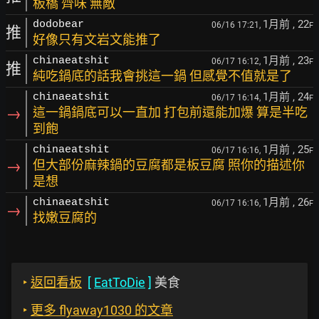
板橋 齊味 無敵
1月前
, 22
dodobear
06/16 17:21,
F
推
好像只有文岩文能推了
1月前
, 23
chinaeatshit
06/17 16:12,
F
推
純吃鍋底的話我會挑這一鍋 但感覺不值就是了
1月前
, 24
chinaeatshit
06/17 16:14,
F
→
這一鍋鍋底可以一直加 打包前還能加爆 算是半吃
到飽
1月前
, 25
chinaeatshit
06/17 16:16,
F
→
但大部份麻辣鍋的豆腐都是板豆腐 照你的描述你
是想
1月前
, 26
chinaeatshit
06/17 16:16,
F
→
找嫩豆腐的
‣
返回看板
[
EatToDie
]
美食
‣
更多 flyaway1030 的文章