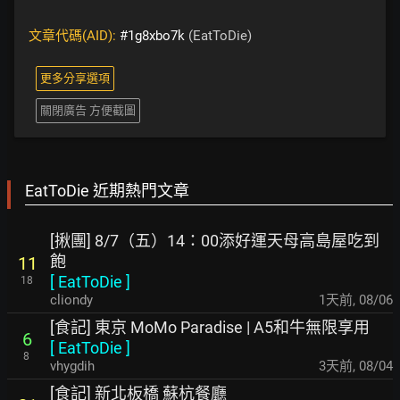
文章代碼(AID):
#1g8xbo7k
(EatToDie)
更多分享選項
關閉廣告 方便截圖
EatToDie 近期熱門文章
[揪團] 8/7（五）14：00添好運天母高島屋吃到
飽
11
[
EatToDie
]
18
cliondy
1天前
,
08/06
[食記] 東京 MoMo Paradise | A5和牛無限享用
6
[
EatToDie
]
8
vhygdih
3天前
,
08/04
[食記] 新北板橋 蘇杭餐廳