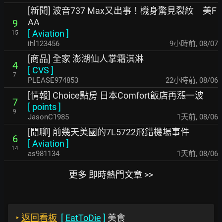
[新聞] 波音737 Max又出事！機身驚見裂紋 美F
AA
9
[
Aviation
]
15
ihl123456
9小時前
,
08/07
[商品] 全家 澎湖仙人掌霜淇淋
4
[
CVS
]
7
PLEASE974853
22小時前
,
08/06
[情報] Choice點房 日本Comfort飯店再漲一波
7
[
points
]
9
JasonC1985
1天前
,
08/06
[閒聊] 前幾天美國的7L5722飛錯機場事件
6
[
Aviation
]
14
as981134
1天前
,
08/06
更多 即時熱門文章 >>
‣
返回看板
[
EatToDie
]
美食