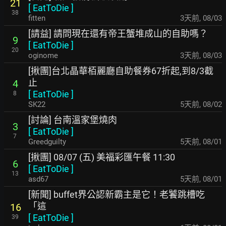
21
[
EatToDie
]
38
fitten
3天前
,
08/03
[請益] 請問現在還有帝王蟹堆成山的自助嗎？
9
[
EatToDie
]
20
oginome
3天前
,
08/03
[揪團]台北晶華栢麗廳自助餐券67折起,到8/3截
止
4
[
EatToDie
]
8
SK22
5天前
,
08/02
[討論] 台南溫家堡燒肉
3
[
EatToDie
]
7
Greedguilty
5天前
,
08/01
[揪團] 08/07 (五) 美福彩匯午餐 11:30
6
[
EatToDie
]
13
asd67
5天前
,
08/01
[新聞] buffet界公認新霸主是它！老饕跳槽吃
「這
16
[
EatToDie
]
39