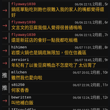
2月前
, 5
flyaway1030
06/06 22:13,
F
→
鍋底單點吃到飽也很難入我的家人的嘴都覺得還
好
2月前
, 6
flyaway1030
06/06 22:13,
F
→
文言文的豆腐我個人覺得很普通嗚嗚
2月前
, 7
flyaway1030
06/06 22:13,
F
→
還是新莊店的會好一點我都吃板橋
2月前
, 8
hihimen
06/07 11:01,
F
→
岩漿火鍋也是鍋底無限加，但在信義區
2月前
, 9
zeroiori
06/07 18:45,
F
→
年紀有了以後豆腐鴨血不怎麼吃了 太佔胃了
2月前
, 10
mllchen
06/07 20:02,
F
推
雖然我也愛向啦
2月前
, 11
s81250
06/07 22:39,
F
推
何家香香
2月前
, 12
bewritten
06/08 12:24,
F
→
叫他補白飯