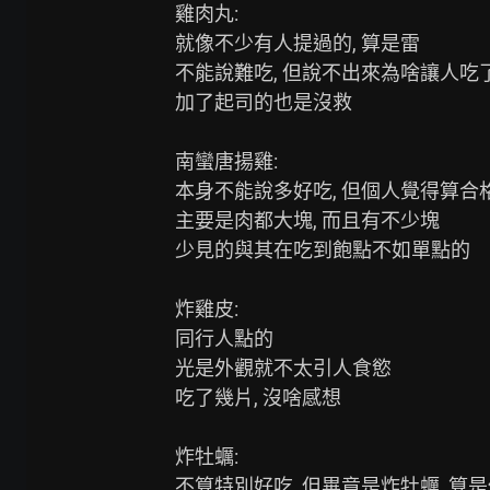
雞肉丸:

就像不少有人提過的, 算是雷

不能說難吃, 但說不出來為啥讓人吃
加了起司的也是沒救

南蠻唐揚雞:

本身不能說多好吃, 但個人覺得算合格
主要是肉都大塊, 而且有不少塊

少見的與其在吃到飽點不如單點的

炸雞皮:

同行人點的

光是外觀就不太引人食慾

吃了幾片, 沒啥感想

炸牡蠣:

不算特別好吃, 但畢竟是炸牡蠣, 算是