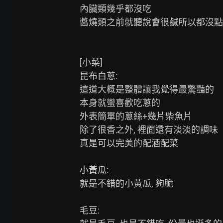
內臟類幾乎都沒吃

醬燒類之前就聽說會很鹹所以都沒點

[小菜]

昆布白蔥:

這道大概是整體讓我覺得最驚豔的

本身就蠻喜歡吃蔥的

外表簡單的蔥絲+幾片柴魚片

除了很香之外, 裡面還有淡淡的調味

真是可以完美的配酒配菜

小黃瓜:

就是不錯的小黃瓜, 夠脆

毛豆:
