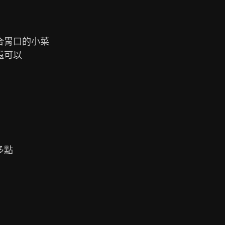
合胃口的小菜

可以

點
