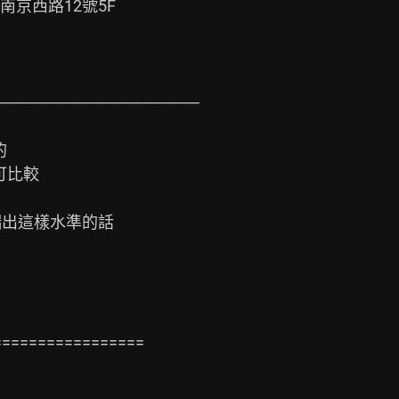
京西路12號5F

─────────────────



比較

端出這樣水準的話

================
