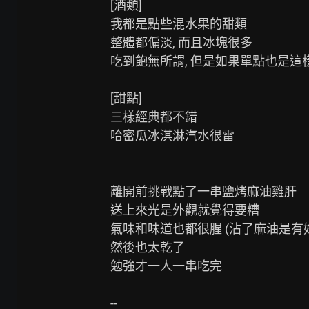
[酒類]

我都是點些混水果的甜類

整體都偏淡, 而且冰塊很多

吃到飽無所謂, 但是如果單點也是這
[甜點]

三樣經典都不錯

哈密瓜冰淇淋汽水很雷

離開前挑戰點了一串鹽烤麻油雞肝

送上來光是外觀就覺得要糟

氣味和味道也都很腥 (沾了麻油是有好
然後也太乾了

勉強才一人一串吃完
