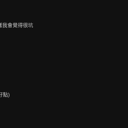
樣我會覺得很坑

點)
