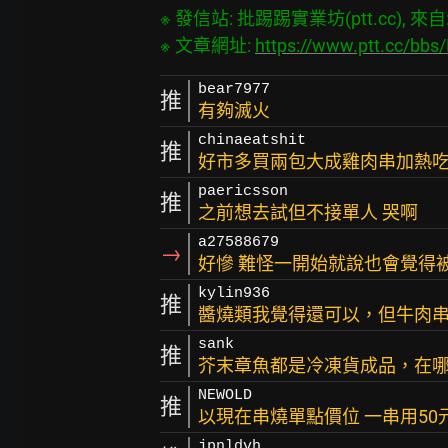
※ 發信站: 批踢踢實業坊(ptt.cc), 來自: 6
※ 文章網址: 
https://www.ptt.cc/bb
bear7977
推
有夠滅火
chinaeatshit
推
好市多買兩包大成雞肉串加熱
paericsson
推
之前想去試但不接單人 哭啊
a27588679
→
好慘 難怪一開始就說也會覺得
kylin936
推
醬燒類我覺得還可以，但牛肉
sank
推
芥末章魚都是冷凍貨成品，在
NEWOLD
推
以現在串燒單點價位 一串用50
jpnldvh