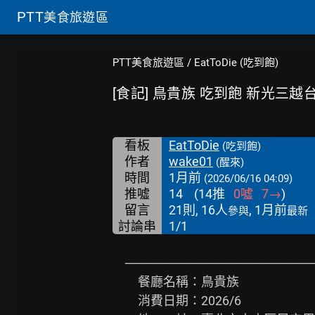
PTT
美食旅遊區
PTT美食旅遊區
/
EatToDie (吃到飽)
[食記] 鳥貴族 吃到飽 新光三
看板
EatToDie
(吃到飽)
作者
wake01
(醒來)
時間
1月前
(2026/06/16 04:09)
推噓
14
(
14
推
0
噓
7
→
)
留言
21則, 16人
, 1月前
參與
最新
討論串
1/1
　─────────────────────
　　餐廳名稱：鳥貴族

　　消費日期：2026/6
