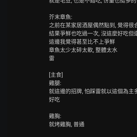
就是毛豆, 也是不錯吃, 份量也挺多的

芥末章魚:

之前在某家居酒屋偶然點到, 覺得很
結果爭鮮也吃過一次, 沒這麼好吃但還
這邊我覺得甚至比不上爭鮮

章魚太少太碎太軟, 整體太水

雷

[主食]

雞腿:

就這邊的招牌, 怕踩雷就以這個為主多
好吃

雞胸:

就烤雞胸, 普通
