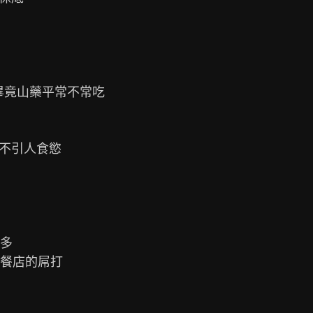
 畢竟山藥平常不常吃

不引人食慾

多

餐店的屌打
