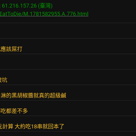
1.216.157.26 (臺灣)

s/EatToDie/M.1781582955.A.776.html
吃應該屌打
被坑
串淋的黑胡椒醬就真的超級鹹
哪吃都差不多
元計算 大約吃18串就回本了