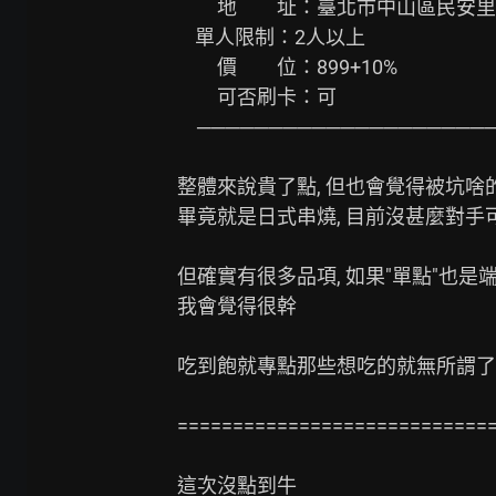
　　地　　址：臺北市中山區民安里南
    單人限制：2人以上

　　價　　位：899+10%

　　可否刷卡：可

　─────────────────────
整體來說貴了點, 但也會覺得被坑啥的
畢竟就是日式串燒, 目前沒甚麼對手可
但確實有很多品項, 如果"單點"也是
我會覺得很幹

吃到飽就專點那些想吃的就無所謂了

=============================
這次沒點到牛
