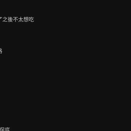
了之後不太想吃



保底
