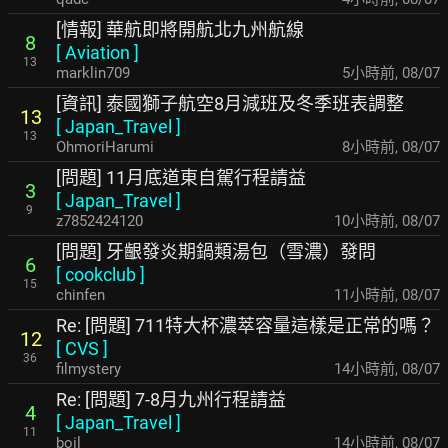
[情報] 華航即將開航北九州航線
8
[
Aviation
]
13
marklin709
5小時前
,
08/07
[資訊] 泰國獅子航空8月減班及冬季班表調整
13
[
Japan_Travel
]
13
OhmoriHarumi
8小時前
,
08/07
[問題] 11月底道東自駕行程請益
3
[
Japan_Travel
]
9
z7852424120
10小時前
,
08/07
[問題] 牙齦發炎期鍋類湯包（雪濃）發問
6
[
cookclub
]
15
chinfen
11小時前
,
08/07
Re: [問題] 711特大杯濃萃容量這樣是正常的嗎？
12
[
CVS
]
36
filmystery
14小時前
,
08/07
Re: [問題] 7-8月九州行程請益
4
[
Japan_Travel
]
11
boil
14小時前
,
08/07