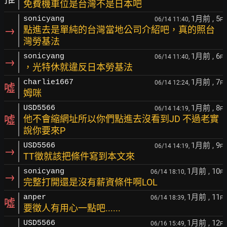
免費機車位是台灣不是日本吧
1月前
, 5
sonicyang
06/14 11:40,
F
→
點進去是單純的台灣當地公司介紹吧，真的照台
灣勞基法
1月前
, 6
sonicyang
06/14 11:40,
F
→
，光特休就違反日本勞基法
1月前
, 7
charlie1667
06/14 12:24,
F
噓
姆咪
1月前
, 8
USD5566
06/14 14:19,
F
噓
他不會縮網址所以你們點進去沒看到JD 不過老實
說你要來P
1月前
, 9
USD5566
06/14 14:19,
F
→
TT徵就該把條件寫到本文來
1月前
, 10
sonicyang
06/14 18:10,
F
→
完整打開還是沒有薪資條件啊LOL
1月前
, 11
anper
06/14 18:39,
F
噓
要徵人有用心一點吧......
1月前
, 12
USD5566
06/16 15:49,
F