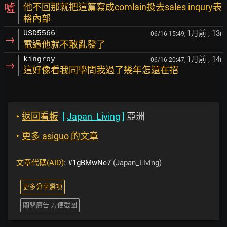
噓
他不回那就把這篇寫成comlain投去sales inqury表
格內部
1月前
, 13
USD5566
06/16 15:49,
F
→
電過他就不敢亂發了
1月前
, 14
kingroy
06/16 20:47,
F
→
這好像看我同學問我過了幾年怎還在招
‣
返回看板
[
Japan_Living
]
亞洲
‣
更多 asiguo 的文章
文章代碼(AID):
#1gBMwNe7
(Japan_Living)
更多分享選項
關閉廣告 方便截圖