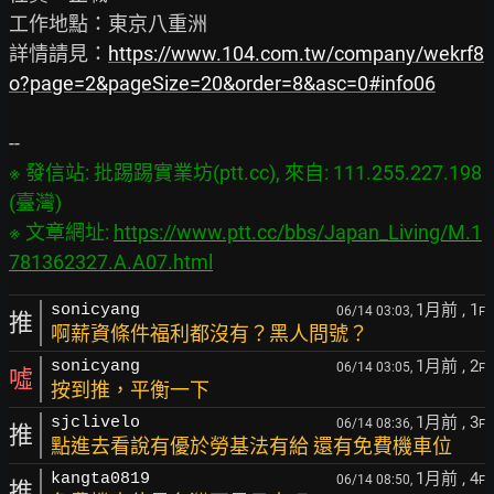
工作地點：東京八重洲

詳情請見：
https://www.104.com.tw/company/wekrf8
o?page=2&pageSize=20&order=8&asc=0#info06
※ 發信站: 批踢踢實業坊(ptt.cc), 來自: 111.255.227.198 
(臺灣)

※ 文章網址: 
https://www.ptt.cc/bbs/Japan_Living/M.1
781362327.A.A07.html
1月前
, 1
sonicyang
06/14 03:03,
F
推
啊薪資條件福利都沒有？黑人問號？
1月前
, 2
sonicyang
06/14 03:05,
F
噓
按到推，平衡一下
1月前
, 3
sjclivelo
06/14 08:36,
F
推
點進去看說有優於勞基法有給 還有免費機車位
1月前
, 4
kangta0819
06/14 08:50,
F
推