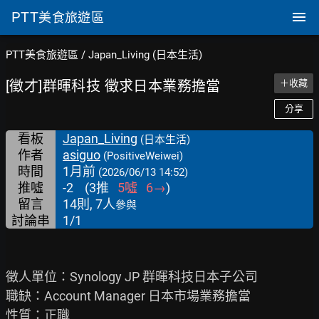
PTT
美食旅遊區
PTT美食旅遊區
/
Japan_Living (日本生活)
[徵才]群暉科技 徵求日本業務擔當
＋收藏
分享
看板
Japan_Living
(日本生活)
作者
asiguo
(PositiveWeiwei)
時間
1月前
(2026/06/13 14:52)
推噓
-2
(
3
推
5
噓
6
→
)
留言
14則, 7人
參與
討論串
1/1
徵人單位：Synology JP 群暉科技日本子公司

職缺：Account Manager 日本市場業務擔當

性質：正職
