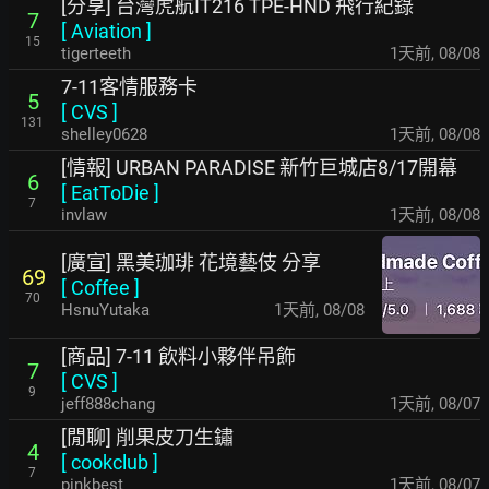
[分享] 台灣虎航IT216 TPE-HND 飛行紀錄
7
[
Aviation
]
15
tigerteeth
1天前
,
08/08
7-11客情服務卡
5
[
CVS
]
131
shelley0628
1天前
,
08/08
[情報] URBAN PARADISE 新竹巨城店8/17開幕
6
[
EatToDie
]
7
invlaw
1天前
,
08/08
[廣宣] 黑美珈琲 花境藝伎 分享
69
[
Coffee
]
70
HsnuYutaka
1天前
,
08/08
[商品] 7-11 飲料小夥伴吊飾
7
[
CVS
]
9
jeff888chang
1天前
,
08/07
[閒聊] 削果皮刀生鏽
4
[
cookclub
]
7
pinkbest
1天前
,
08/07