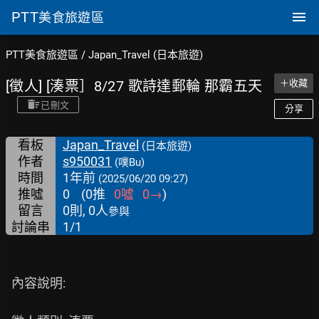
PTT
美食旅遊區
PTT美食旅遊區
/
Japan_Travel (日本旅遊)
[徵人] [湊票］8/27 歌詩達郵輪 那霸五天
＋收藏
已刪文
分享
看板
Japan_Travel
(日本旅遊)
作者
s950031
(噗Bu)
時間
1年前
(2025/06/20 09:27)
推噓
0
(
0
推
0
噓
0
→
)
留言
0則, 0人
參與
討論串
1/1
  內容說明:
