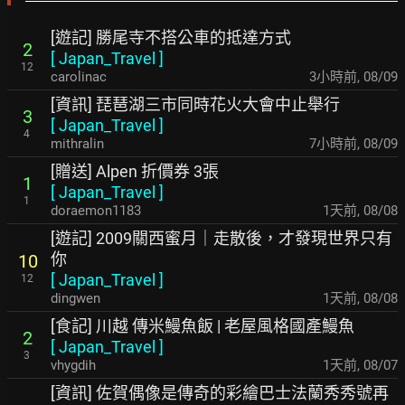
[遊記] 勝尾寺不搭公車的抵達方式
2
[
Japan_Travel
]
12
carolinac
3小時前
,
08/09
[資訊] 琵琶湖三市同時花火大會中止舉行
3
[
Japan_Travel
]
4
mithralin
7小時前
,
08/09
[贈送] Alpen 折價券 3張
1
[
Japan_Travel
]
1
doraemon1183
1天前
,
08/08
[遊記] 2009關西蜜月｜走散後，才發現世界只有
你
10
[
Japan_Travel
]
12
dingwen
1天前
,
08/08
[食記] 川越 傳米鰻魚飯 | 老屋風格國產鰻魚
2
[
Japan_Travel
]
3
vhygdih
1天前
,
08/07
[資訊] 佐賀偶像是傳奇的彩繪巴士法蘭秀秀號再