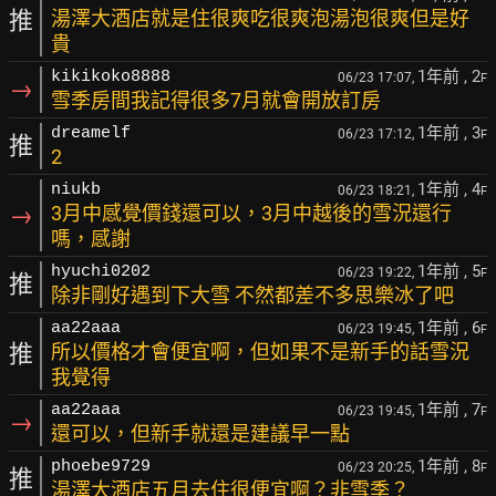
推
湯澤大酒店就是住很爽吃很爽泡湯泡很爽但是好
貴
1年前
, 2
kikikoko8888
06/23 17:07,
F
→
雪季房間我記得很多7月就會開放訂房
1年前
, 3
dreamelf
06/23 17:12,
F
推
2
1年前
, 4
niukb
06/23 18:21,
F
→
3月中感覺價錢還可以，3月中越後的雪況還行
嗎，感謝
1年前
, 5
hyuchi0202
06/23 19:22,
F
推
除非剛好遇到下大雪 不然都差不多思樂冰了吧
1年前
, 6
aa22aaa
06/23 19:45,
F
推
所以價格才會便宜啊，但如果不是新手的話雪況
我覺得
1年前
, 7
aa22aaa
06/23 19:45,
F
→
還可以，但新手就還是建議早一點
1年前
, 8
phoebe9729
06/23 20:25,
F
推
湯澤大酒店五月去住很便宜啊？非雪季？