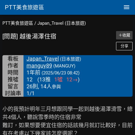
PTT
美食旅遊區
PTT美食旅遊區
/
Japan_Travel (日本旅遊)
[問題] 越後湯澤住宿
＋收藏
分享
看板
Japan_Travel
(日本旅遊)
作者
manguy89
(MANGUY)
時間
1年前
(2025/06/23 08:42)
推噓
12
(
13
推
1
噓
12
→
)
留言
26則, 14人
參與
討論串
1/1
小的我預計明年三月想跟同學一起到越後湯澤滑雪，總
共4個人，聽說雪季時的住宿非常

難訂，如果想要便宜住宿的話該幾月就訂比較好，目前
有在考慮以下幾家該怎麼選呢？
