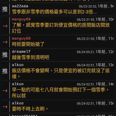
1年前
, 9
aa22aaa
06/23 20:52,
F
推
雪季跟非雪季的價格最多可以差到2-3倍...
1年前
, 10
manguy89
06/23 21:55,
F
→
了解，感覺雪季要訂到便宜價格的房間飯店開放
訂位
1年前
, 11
manguy89
06/23 21:55,
F
→
時就要開始搶了
1年前
, 12
dreamelf
06/24 00:21,
F
推
越後雪季到清明吧
1年前
, 13
alkuo
06/24 02:51,
F
推
飯店價格不會變啊，只是便宜的被訂完就沒了這
樣。
1年前
, 14
alkuo
06/24 02:51,
F
→
早一點的可能七八月就會開始預訂下一個雪季，
所以就
1年前
, 15
alkuo
06/24 02:51,
F
→
要時不時上去刷。