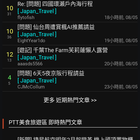
Re: [問題] 四國環瀨戶內海行程
10
[
Japan_Travel
]
31
flytofish
18小時前
,
08/05
[問題] 仙台周遭賞楓AI推薦請益
10
[
Japan_Travel
]
36
EightYear1do
19小時前
,
08/05
[遊記] 千葉The Farm芙莉蓮懶人露營
12
[
Japan_Travel
]
13
aaasds5566
20小時前
,
08/05
[問題] 6天5夜京阪行程請益
4
[
Japan_Travel
]
5
CJMcCollum
23小時前
,
08/05
更多 近期熱門文章 >>
PTT美食旅遊區 即時熱門文章
[新聞] 捷星航空明年2月起變革 機上頭頂置物櫃