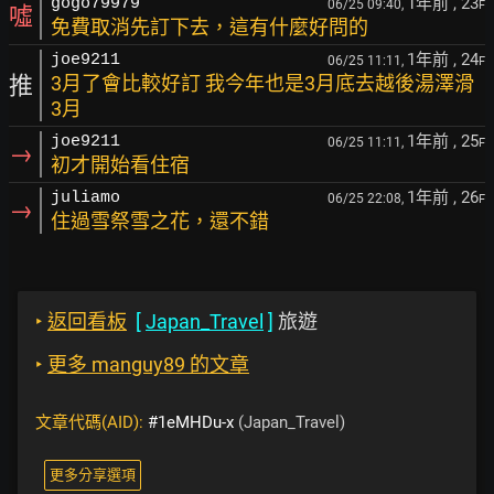
1年前
, 23
gogo79979
06/25 09:40,
F
噓
免費取消先訂下去，這有什麼好問的
1年前
, 24
joe9211
06/25 11:11,
F
推
3月了會比較好訂 我今年也是3月底去越後湯澤滑
3月
1年前
, 25
joe9211
06/25 11:11,
F
→
初才開始看住宿
1年前
, 26
juliamo
06/25 22:08,
F
→
住過雪祭雪之花，還不錯
‣
返回看板
[
Japan_Travel
]
旅遊
‣
更多 manguy89 的文章
文章代碼(AID):
#1eMHDu-x
(Japan_Travel)
更多分享選項