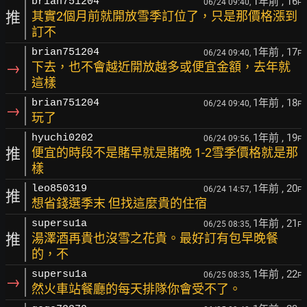
1年前
, 16
brian751204
06/24 09:40,
F
推
其實2個月前就開放雪季訂位了，只是那價格漲到
訂不
1年前
, 17
brian751204
06/24 09:40,
F
→
下去，也不會越近開放越多或便宜金額，去年就
這樣
1年前
, 18
brian751204
06/24 09:40,
F
→
玩了
1年前
, 19
hyuchi0202
06/24 09:56,
F
推
便宜的時段不是賭早就是賭晚 1-2雪季價格就是那
樣
1年前
, 20
leo850319
06/24 14:57,
F
推
想省錢選季末 但找這麼貴的住宿
1年前
, 21
supersu1a
06/25 08:35,
F
推
湯澤酒再貴也沒雪之花貴。最好訂有包早晚餐
的，不
1年前
, 22
supersu1a
06/25 08:35,
F
→
然火車站餐廳的每天排隊你會受不了。