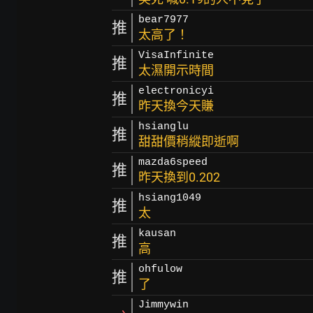
bear7977
推
太高了！
VisaInfinite
推
太濕開示時間
electronicyi
推
昨天換今天賺
hsianglu
推
甜甜價稍縱即逝啊
mazda6speed
推
昨天換到0.202
hsiang1049
推
太
kausan
推
高
ohfulow
推
了
Jimmywin
→