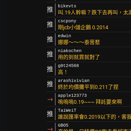
bikevts
推
叫.19人幹嘛？跌下去再叫，太
cscpony
推
剛jcb小儲企鵝 0.2014
edwin
推
娜娜～～～泰膏惹
niakochen
推
用的到就買就對了
g0t24568
推
高！
arashivivian
推
終於均價攤平到0.211了捏
apple123773
→
嗚嗚嗚0.19~~~ 拜託要來啊
TaiWeiT
推
誰說匯率會0.2019以下的，害我
GBO5
→