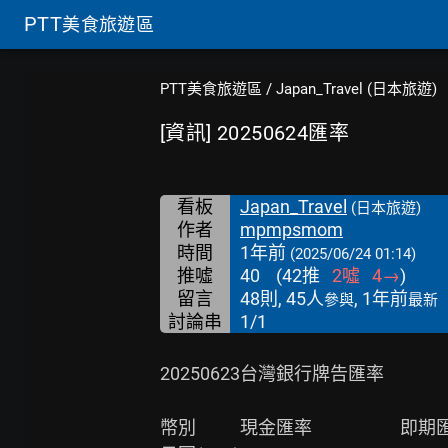
PTT
美食旅遊區
PTT美食旅遊區
/
Japan_Travel (日本旅遊)
[資訊] 20250624匯率
看板
Japan_Travel
(日本旅遊)
作者
mpmpsmom
時間
1年前
(2025/06/24 01:14)
推噓
40
(
42
推
2
噓
4
→
)
留言
48則, 45人
, 1年前
參與
最新
討論串
1/1
20250623台灣銀行牌告匯率

幣別           現金匯率                      即