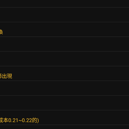
換
師出現
0.21~0.22的)