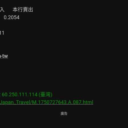
1

h-tw
0.250.111.114 (臺灣)

s/Japan_Travel/M.1750727643.A.087.html
廣告