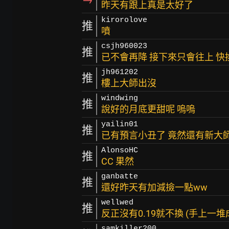
昨天有跟上真是太好了
kirorolove
推
噴
csjh960023
推
已不會再降 接下來只會往上 快
jh961202
推
樓上大師出沒
windwing
推
說好的月底更甜呢 嗚嗚
yailin01
推
已有預言小丑了 竟然還有新大
AlonsoHC
推
CC 果然
ganbatte
推
還好昨天有加減撿一點ww
wellwed
推
反正沒有0.19就不換 (手上一堆成本
samkiller200