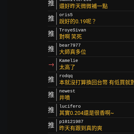
推
還好昨天微微補一點
oris5
推
說好的0.19呢？
TroyeSivan
推
對啊 笑死
bear7977
推
大師真多位
Kamelie
→
太高了
rodqq
推
本就沒打算換回台幣 有低買就
newest
推
井噴
lucifero
推
其實0.204還是很香啊~
p10121987
推
昨天有跟到真的爽