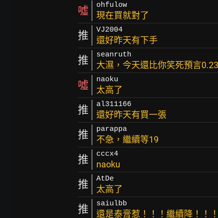
ohfulow
噓
現在買就對了
VJ2004
推
還好昨天有下手
seanruth
推
大濕，今天還比你笑死預言0.2
naoku
噓
太高了
al311166
推
還好昨天有買一張
parappa
推
不急，繼續等19
cccx4
推
naoku
AtDe
推
太高了
saiulbb
推
還是泰膏惹！！！繼續降！！