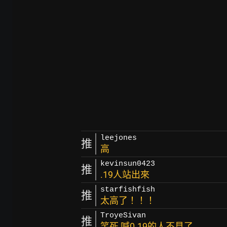
leejones
推
高
kevinsun0423
推
.19人站出來
starfishfish
推
太高了！！！
TroyeSivan
推
笑死 喊0.19的人不見了