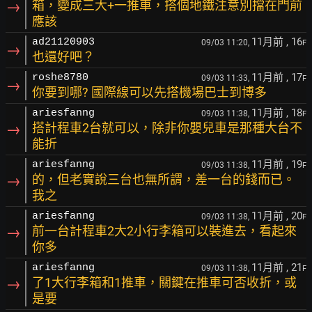
→
箱，變成三大+一推車，搭個地鐵注意別擋在門前
應該
11月前
, 16
ad21120903
09/03 11:20,
F
→
也還好吧？
11月前
, 17
roshe8780
09/03 11:33,
F
→
你要到哪? 國際線可以先搭機場巴士到博多
11月前
, 18
ariesfanng
09/03 11:38,
F
→
搭計程車2台就可以，除非你嬰兒車是那種大台不
能折
11月前
, 19
ariesfanng
09/03 11:38,
F
→
的，但老實說三台也無所謂，差一台的錢而已。
我之
11月前
, 20
ariesfanng
09/03 11:38,
F
→
前一台計程車2大2小行李箱可以裝進去，看起來
你多
11月前
, 21
ariesfanng
09/03 11:38,
F
→
了1大行李箱和1推車，關鍵在推車可否收折，或
是要