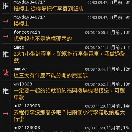
11月前
, 8
mayday840717
09/03 09:47,
F
推
推樓上 從機場把行李寄到飯店
11月前
, 9
mayday840717
09/03 09:47,
F
→
樓樓上
11月前
, 10
forcetrain
09/03 10:05,
F
→
想省錢也不是這樣硬塞的
11月前
, 11
imce
09/03 10:11,
F
推
2大1小坐計程車，駝獸拖行李坐電車，我做過駝
獸
11月前
, 12
smove
09/03 10:44,
F
噓
這三大有什麼不能分開的原因嗎
11月前
, 13
wnj0328
09/03 10:52,
F
推
一定要一起的話就預約福岡機場機場接送，可選
車款
11月前
, 14
ad21120903
09/03 11:20,
F
→
去程行李沒那麼多吧？把兩個小行李箱收納進大
行李
11月前
, 15
ad21120903
09/03 11:20,
F