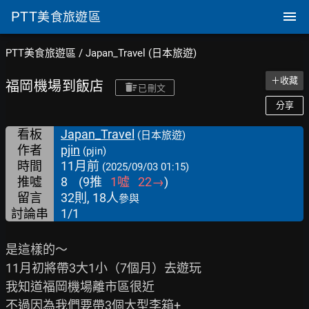
PTT
美食旅遊區
PTT美食旅遊區
/
Japan_Travel (日本旅遊)
＋收藏
福岡機場到飯店
已刪文
分享
看板
Japan_Travel
(日本旅遊)
作者
pjin
(pjin)
時間
11月前
(2025/09/03 01:15)
推噓
8
(
9
推
1
噓
22
→
)
留言
32則, 18人
參與
討論串
1/1
是這樣的～

11月初將帶3大1小（7個月）去遊玩

我知道福岡機場離市區很近

不過因為我們要帶3個大型李箱+
