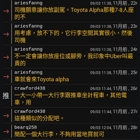
11月前
, 22
ariesfanng
09/03 11:38,
F
→
司機願意讓你放副駕。Toyota Alpha那種7-8人座
的不
11月前
, 23
ariesfanng
09/03 11:38,
F
→
用考慮，放不下的，它行李空間其實很小，然後
司機
11月前
, 24
ariesfanng
09/03 11:38,
F
→
不一定會讓你放座位或腳旁，我印象中Uber叫最
貴的
11月前
, 25
ariesfanng
09/03 11:38,
F
→
車就會來Toyota alpha
11月前
, 26
crawford438
09/03 11:44,
F
推
一大一小帶一大行李跟推車坐計程車，其他電
車，用
11月前
, 27
crawford438
09/03 11:44,
F
→
這種類似的分配吧。
11月前
, 28
bearq258
09/03 12:04,
F
→
簡配一個大行李，不夠用當地買就可