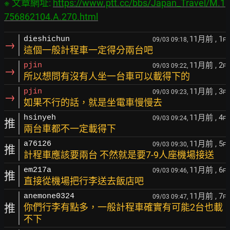
※ 文章網址: 
https://www.ptt.cc/bbs/Japan_Travel/M.1
756862104.A.270.html
11月前
, 1
dieshichun
09/03 09:18,
F
→
這個一般計程車一定得分兩台吧
11月前
, 2
pjin
09/03 09:22,
F
→
所以想問有沒有人坐一台車可以載得下的
11月前
, 3
pjin
09/03 09:23,
F
→
如果不行的話，就是坐電車慢慢去
11月前
, 4
hsinyeh
09/03 09:24,
F
推
兩台車都不一定載得下
11月前
, 5
a76126
09/03 09:30,
F
推
計程車應該要兩台 不然就是要7-9人座機場接送
11月前
, 6
em217a
09/03 09:46,
F
推
直接從機場把行李送去飯店吧
11月前
, 7
anemone0324
09/03 09:47,
F
推
你們行李有點多，一般計程車確實有可能2台也載
不下