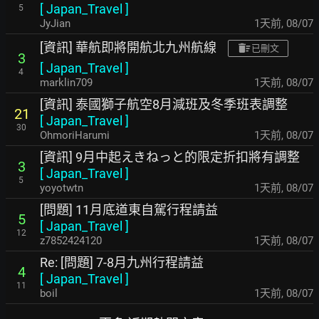
[
Japan_Travel
]
5
JyJian
1天前
,
08/07
[資訊] 華航即將開航北九州航線
已刪文
3
[
Japan_Travel
]
4
marklin709
1天前
,
08/07
[資訊] 泰國獅子航空8月減班及冬季班表調整
21
[
Japan_Travel
]
30
OhmoriHarumi
1天前
,
08/07
[資訊] 9月中起えきねっと的限定折扣將有調整
3
[
Japan_Travel
]
5
yoyotwtn
1天前
,
08/07
[問題] 11月底道東自駕行程請益
5
[
Japan_Travel
]
12
z7852424120
1天前
,
08/07
Re: [問題] 7-8月九州行程請益
4
[
Japan_Travel
]
11
boil
1天前
,
08/07