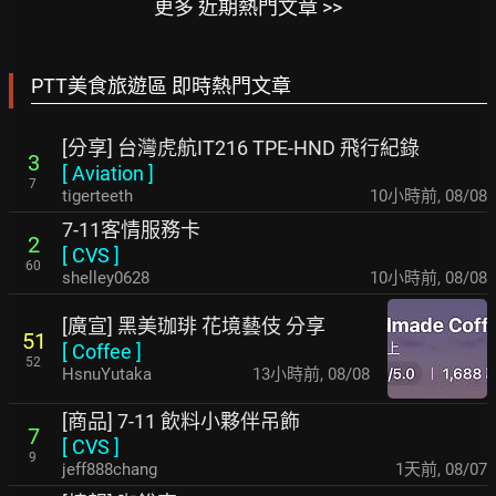
更多 近期熱門文章 >>
PTT美食旅遊區 即時熱門文章
[分享] 台灣虎航IT216 TPE-HND 飛行紀錄
3
[
Aviation
]
7
tigerteeth
10小時前
,
08/08
7-11客情服務卡
2
[
CVS
]
60
shelley0628
10小時前
,
08/08
[廣宣] 黑美珈琲 花境藝伎 分享
51
[
Coffee
]
52
HsnuYutaka
13小時前
,
08/08
[商品] 7-11 飲料小夥伴吊飾
7
[
CVS
]
9
jeff888chang
1天前
,
08/07