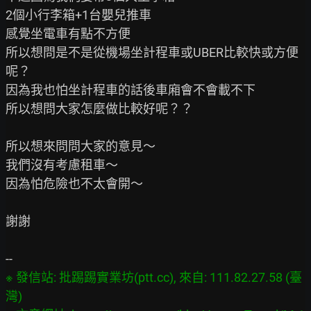
2個小行李箱+1台嬰兒推車

感覺坐電車有點不方便

所以想問是不是從機場坐計程車或UBER比較快或方便
呢？

因為我也怕坐計程車的話後車廂會不會載不下

所以想問大家怎麼做比較好呢？？

所以想來問問大家的意見～

我們沒有考慮租車～

因為怕危險也不太會開～

謝謝

※ 發信站: 批踢踢實業坊(ptt.cc), 來自: 111.82.27.58 (臺
灣)
