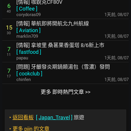
[情報] 咖銳克CF80V
6
[
Coffee
]
40
corydoras09
1天前
,
08/07
[情報] 華航即將開航北九州航線
15
[
Aviation
]
30
marklin709
1天前
,
08/07
[情報] 拿坡里 桑葚果香蛋塔 8/6新上市
7
[
fastfood
]
11
papau
1天前
,
08/07
[問題] 牙齦發炎期鍋類湯包（雪濃）發問
7
[
cookclub
]
17
chinfen
1天前
,
08/07
更多 即時熱門文章 >>
‣
返回看板
[
Japan_Travel
]
旅遊
‣
更多 pjin 的文章