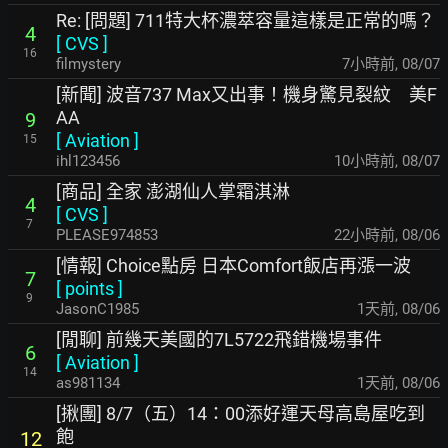
Re: [問題] 711特大杯濃萃容量這樣是正常的嗎？
4
[
CVS
]
16
filmystery
7小時前
,
08/07
[新聞] 波音737 Max又出事！機身驚見裂紋 美F
AA
9
[
Aviation
]
15
ihl123456
10小時前
,
08/07
[商品] 全家 澎湖仙人掌霜淇淋
4
[
CVS
]
7
PLEASE974853
23小時前
,
08/06
[情報] Choice點房 日本Comfort飯店再漲一波
7
[
points
]
9
JasonC1985
1天前
,
08/06
[閒聊] 前幾天美國的7L5722飛錯機場事件
6
[
Aviation
]
14
as981134
1天前
,
08/06
[揪團] 8/7（五）14：00添好運天母高島屋吃到
飽
12