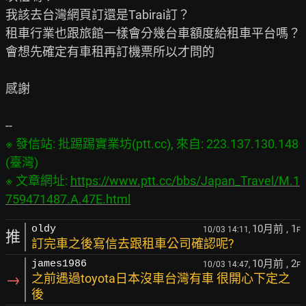
我該去台灣網頁訂還是Tabirai訂？

租車行業也跟旅館一樣會分幾台車額度給租車平台嗎？

會想先確定有車租再訂機票所以才問的

感謝

※ 發信站: 批踢踢實業坊(ptt.cc), 來自: 223.137.130.148 
(臺灣)

※ 文章網址: 
https://www.ptt.cc/bbs/Japan_Travel/M.1
759471487.A.47E.html
10月前
, 1
oldy
10/03 14:11,
F
推
訂完車之後寫信去跟租車公司確認呢?
10月前
, 2
james1986
10/03 14:47,
F
→
之前遇過toyota日本沒車台灣有車 很開心下定之
後