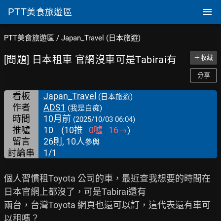
PTT
美食旅遊區
PTT美食旅遊區
/
Japan_Travel (日本旅遊)
[問題] 日本租車 官網沒車可是Tabirai有
＋收藏
分享
看板
Japan_Travel
(日本旅遊)
作者
ADS1
(我是白痴)
時間
10月前
(2025/10/03 06:04)
推噓
10
(
10
推
0
噓
16
→
)
留言
26則, 10人
參與
討論串
1/1
個人習慣租Toyota 公司的車，最近查我想要的時間在
日本官網上都沒了，可是Tabirai還有

兩台，台灣Toyota 網頁也還可以訂，這代表還有車可
以租嗎？
