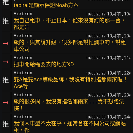
推
tabirai是顯示保證Noah方案
10月前
, 19
Aixtron
10/03 23:17,
F
推
我自己租車，不止日本，從來沒有訂的那一台，
都是升
10月前
, 20
Aixtron
10/03 23:17,
F
→
級的，與其說升級，很多都是幫忙調車的，幫租
車公司
10月前
, 21
Aixtron
10/03 23:17,
F
→
把車開給需要去的地方XD
10月前
, 22
Aixtron
10/03 23:28,
F
推
雙A是雙Ace等級品牌，我沒有特別指那兩家喔！
Ace等
10月前
, 23
Aixtron
10/03 23:28,
F
→
級的很多間，我沒有指名哪兩家......我不想跑法
院！
10月前
, 24
Aixtron
10/03 23:33,
F
推
我個人車型不太在乎，通常會在不同公司或網站
租，都