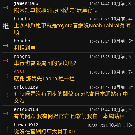
10月前
, 3
james1986
10/03 14:47,
F
→
隔天訂單被取消 原因就是"無庫存"..
10月前
, 4
hongho
10/03 15:24,
F
推
上次神戶租車就是toyota官網沒Noah Tabirai有 有
順
10月前
, 5
hongho
10/03 15:24,
F
→
利租到車
10月前
, 6
hongho
10/03 15:25,
F
→
車行也會跟周圍的調度吧?
10月前
, 7
ADS1
10/03 15:36,
F
→
感謝 那我先Tabirai租一租
10月前
, 8
eric00169
10/03 16:43,
F
→
有時候是沒有同步的關係 orix也會日本網站有 中
文沒
10月前
, 9
eric00169
10/03 16:44,
F
→
有的問題 我有問過官方 他就請我在日本網站租
10月前
, 10
howard912
10/03 17:31,
F
→
從沒在官網訂車太貴了XD