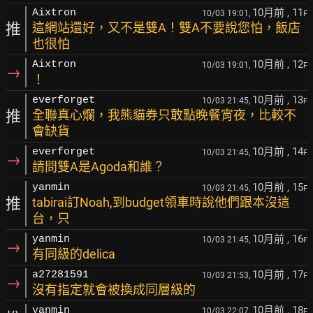
10月前
, 11
Aixtron
10/03 19:01,
F
推
這網站還好，又不是雙A！雙A不要說您怕，飯店
也很怕
10月前
, 12
Aixtron
10/03 19:01,
F
→
！
10月前
, 13
everforget
10/03 21:45,
F
推
全聯真心爛，我熊貓券只敢點晚餐宵夜，比較不
會缺貨
10月前
, 14
everforget
10/03 21:45,
F
→
請問雙A是Agoda和誰？
10月前
, 15
yanmin
10/03 21:45,
F
推
tabirai訂Noah,到budget領車時說他們跟本沒這
台，只
10月前
, 16
yanmin
10/03 21:45,
F
→
有同級的delica
10月前
, 17
a27281591
10/03 21:53,
F
→
沒有指定就會被換成同層級的
10月前
, 18
yanmin
10/03 22:07,
F