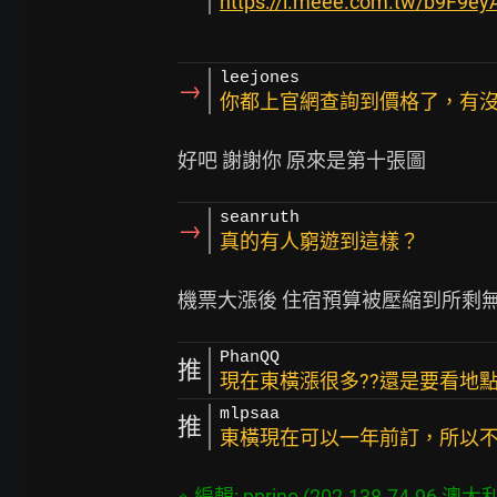
https://i.meee.com.tw/b9F9eyA
leejones
→
你都上官網查詢到價格了，有
seanruth
→
真的有人窮遊到這樣？
PhanQQ
推
現在東橫漲很多??還是要看地點
mlpsaa
推
東橫現在可以一年前訂，所以