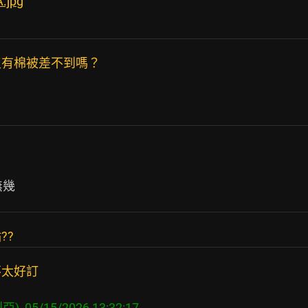
.jpg
沒有棉被差不到嗎？
??
不太好訂