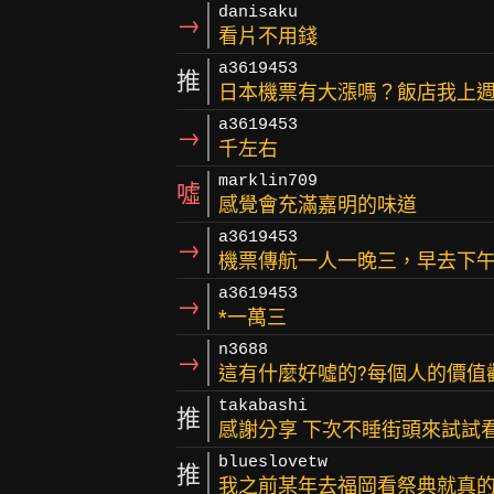
danisaku
→
看片不用錢
a3619453
推
日本機票有大漲嗎？飯店我上
a3619453
→
千左右
marklin709
噓
感覺會充滿嘉明的味道
a3619453
→
機票傳航一人一晚三，早去下
a3619453
→
*一萬三
n3688
→
這有什麼好噓的?每個人的價值
takabashi
推
感謝分享 下次不睡街頭來試試看
blueslovetw
推
我之前某年去福岡看祭典就真的