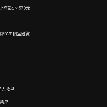
時最少4570元

DVD個室鑑賞

人救星

樂座
