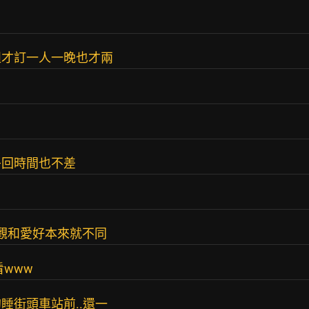
週才訂一人一晚也才兩
午回時間也不差
觀和愛好本來就不同
www
睡街頭車站前..還一