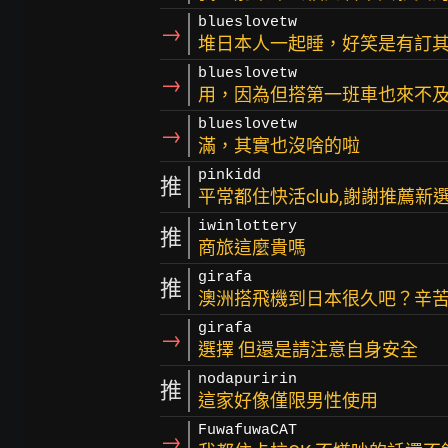
blueslovetw
→
堆日本人一起睡，好笑是有訂
blueslovetw
→
用，因為但搭第一班車也來不及看
blueslovetw
→
滿，其實也沒啥的啦
pinkidd
推
平常都住快活club,謝謝推薦新
iwinlottery
推
商旅這麼貴嗎
girafa
推
澳洲搭飛機到日本很久吧？辛苦
girafa
→
選擇 但還是請注意自身安全
nodapuririn
推
這家好像僅限男性使用
FuwafuwaCAT
→