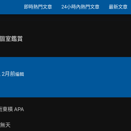
即時熱門文章
24小時內熱門文章
最新文章
D個室鑑賞
, 2月前
編輯
橫 APA

無天
