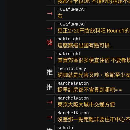
我都住卡拉OK 不嫌吵的話還不錯
FuwafuwaCAT
→
右
FuwafuwaCAT
→
更正2720円含飲料吧 Round1
nakinight
噓
這麽窮還出國有點可憐..
nakinight
→
其實郊區很多便宜住宿 不要都
iwinlottery
推
網咖就是光害又吵，旅館至少
MarchelKaton
推
提早訂房都不會貴到哪吧= =
MarchelKaton
→
東京大阪大城市交通方便
MarchelKaton
→
沒差那一點距離非要住市中心
schula