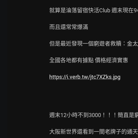
就算是淪落留宿快活Club 週末現在9小
而且還常常爆滿

但是最近發現一個窮遊者救贖：金太郎
全國各地都有據點 價格經濟實惠

https://i.verb.tw/jtc7XZks.jpg
週末12小時不到3000！！！簡直是窮
大阪新世界還看到一間老牌子的通天