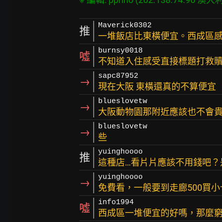
Maverick0302
推
一堆飯店比東橫便宜。西成區
burnsy0018
噓
不知道入住感受直接標題打救
sapc87952
→
現在大阪 東橫還真的不算便宜
blueslovetw
→
大阪動物園那附近應該也不會
blueslovetw
→
些
yuinghoooo
推
這種店…看片片應該不用錢吧？
yuinghoooo
→
免費看，一般要到走廊500買小
info1994
噓
西成區一堆便宜的好嗎，那麼