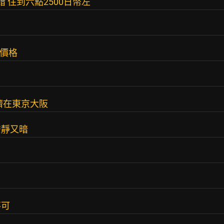
 住到六點2500日幣左
的價格
擠在東京大阪
安靜又暗
不可