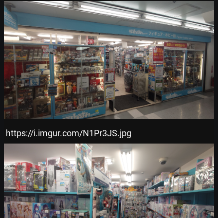
https://i.imgur.com/N1Pr3JS.jpg