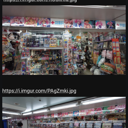
https://i.imgur.com/PAgZmki.jpg