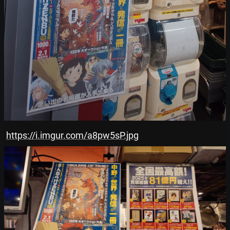
https://i.imgur.com/a8pw5sP.jpg