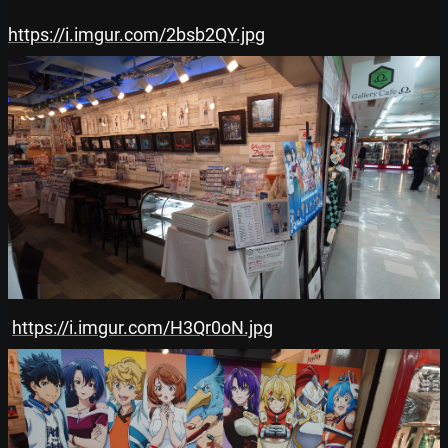
https://i.imgur.com/2bsb2QY.jpg
https://i.imgur.com/H3Qr0oN.jpg