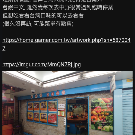
會說中文, 雖然我每次去中野很常遇到臨時停業

但想吃看看台灣口味的可以去看看

(很久沒再訪, 可能菜單有點舊)

https://home.gamer.com.tw/artwork.php?sn=587004
7
https://imgur.com/MmQN7Rj.jpg