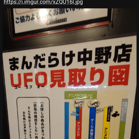
https://i.imgur.com/xZQU16l.jpg