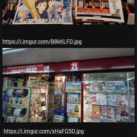
https://i.imgur.com/B8kKLFD.jpg
https://i.imgur.com/xHaFQ5D.jpg