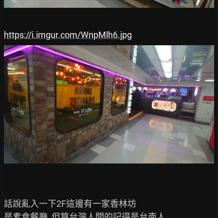
https://i.imgur.com/WnpMlh6.jpg
話說亂入一下2F這邊有一家香林坊

是素食餐廳, 但算台灣人開的記得是台南人
