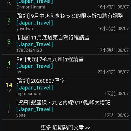
[
Japan_Travel
]
13
OhmoriHarumi
16小時前
,
08/07
[資訊] 9月中起えきねっと的限定折扣將有調整
2
[
Japan_Travel
]
4
yoyotwtn
16小時前
,
08/07
[問題] 11月底道東自駕行程請益
3
[
Japan_Travel
]
9
z7852424120
17小時前
,
08/07
Re: [問題] 7-8月九州行程請益
4
[
Japan_Travel
]
11
boil
22小時前
,
08/07
[資訊] 20260807匯率
14
[
Japan_Travel
]
18
mpmpsmom
1天前
,
08/07
[資訊] 銀座線、丸之內線9/19離峰大增班
1
[
Japan_Travel
]
1
ybite
1天前
,
08/06
更多 近期熱門文章 >>