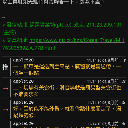
以上再麻煩先進們幫我解答一下，感激不盡。

※ 發信站: 批踢踢實業坊(ptt.cc), 來自: 211.23.209.131 
(臺灣)

※ 文章網址: 
https://www.ptt.cc/bbs/Korea_Travel/M.1
763035892.A.77B.html
8月前
, 1
apple520
11/14 10:04,
F
推
一、纜車是運送到至高點，魔毯就是輸送帶，一
個坐一個站
8月前
, 2
apple520
11/14 10:05,
F
→
二、現場有美食街，滑雪場就是簡易型美食街也
不能要求多
8月前
, 3
apple520
11/14 10:06,
F
→
好，至於能不能外帶，就看你點什麼而定了，湯
鍋類勢必..
8月前
, 4
apple520
11/14 10:07,
F