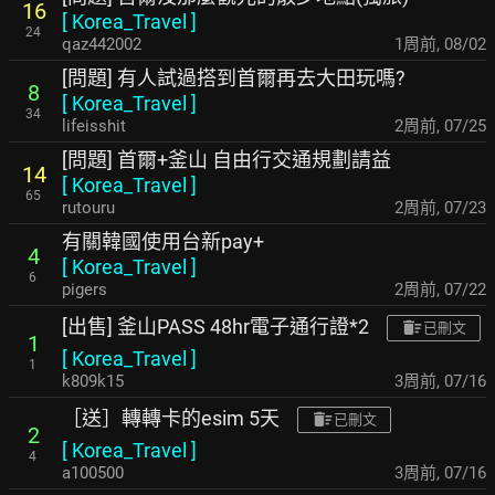
16
[
Korea_Travel
]
24
qaz442002
1周前
,
08/02
[問題] 有人試過搭到首爾再去大田玩嗎?
8
[
Korea_Travel
]
34
lifeisshit
2周前
,
07/25
[問題] 首爾+釜山 自由行交通規劃請益
14
[
Korea_Travel
]
65
rutouru
2周前
,
07/23
有關韓國使用台新pay+
4
[
Korea_Travel
]
6
pigers
2周前
,
07/22
[出售] 釜山PASS 48hr電子通行證*2
已刪文
1
[
Korea_Travel
]
1
k809k15
3周前
,
07/16
［送］轉轉卡的esim 5天
已刪文
2
[
Korea_Travel
]
4
a100500
3周前
,
07/16