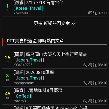
[徵求] 7/15-7/18 首爾食伴
1
[
Korea_Travel
]
1
Zoeesuu
3周前
,
07/13
更多 近期熱門文章 >>
PTT美食旅遊區 即時熱門文章
[問題] 廣島岡山大阪八天七夜行程請益
26
[
Japan_Travel
]
61
t934140225
5小時前
,
08/10
[資訊] 20260810匯率
3
[
Japan_Travel
]
10
mpmpsmom
7小時前
,
08/10
[廣宣]卡爾地咖啡8月優惠
45
[
Coffee
]
48
totoro3
8小時前
,
08/10
[資訊] 8天福岡遊使用ubigi esim的心得