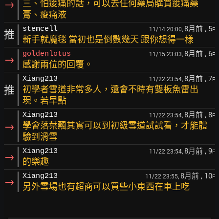
→
三、怕痠痛的話，可以去任何藥局購買痠痛藥
膏、痠痛液
8月前
, 5
stemcell
11/14 20:00,
F
推
新手就魔毯 當初也是倒數幾天 跟你想得一樣
8月前
, 6
goldenlotus
11/15 23:03,
F
→
感謝兩位的回覆。
8月前
, 7
Xiang213
11/22 23:54,
F
推
初學者雪道非常多人，還會不時有雙板魚雷出
現。若早點
8月前
, 8
Xiang213
11/22 23:54,
F
→
學會落葉飄其實可以到初級雪道試試看，才能體
驗到滑雪
8月前
, 9
Xiang213
11/22 23:54,
F
→
的樂趣
8月前
, 10
Xiang213
11/22 23:55,
F
→
另外雪場也有超商可以買些小東西在車上吃