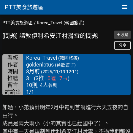
PTT
美食旅遊區
PTT美食旅遊區
/
Korea_Travel (韓國旅遊)
[問題] 請教伊利希安江村滑雪的問題
＋收藏
分享
看板
Korea_Travel
(韓國旅遊)
作者
goldenlotus
(蓮鄉遊子)
時間
8月前
(2025/11/13 12:11)
推噓
3
(
3
推
0
噓
7
→
)
留言
10則, 4人
參與
討論串
1/1
如題，小弟預計明年2月中旬到首爾進行六天五夜的自
由行。

成員是兩大兩小（小的其實也已經國中了）。

其中有一天是規劃到伊利希安江村滑雪，不過我們都沒