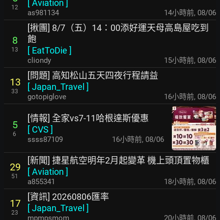
[
Aviation
]
12
as981134
14小時前
,
08/06
[揪團] 8/7（五）14：00添好運天母高島屋吃到
飽
8
[
EatToDie
]
13
cliondy
15小時前
,
08/06
[問題] 高知松山五天四夜行程請益
13
[
Japan_Travel
]
33
gotopiglove
16小時前
,
08/06
[情報] 全家vs7-11哈根達斯優惠
5
[
CVS
]
6
ssss87109
16小時前
,
08/06
[新聞] 捷星航空明年2月起變革 機上頭頂置物櫃
29
[
Aviation
]
51
a855341
18小時前
,
08/06
[資訊] 20260806匯率
17
[
Japan_Travel
]
23
mpmpsmom
20小時前
,
08/06