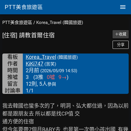
PTT
美食旅遊區
PTT美食旅遊區
/
Korea_Travel (韓國旅遊)
[住宿] 請教首爾住宿
＋收藏
分享
看板
Korea_Travel
(韓國旅遊)
作者
KiKi747
(苦笑)
時間
2月前
(2026/05/09 14:53)
推噓
3
(
3
推
0
噓
9
→
)
留言
12則, 5人
參與
討論串
1/1
我去韓國也蠻多次的了，明洞、弘大都住過，因為以前
都是跟朋友去 所以都是找CP值 交

通方便的住宿

但今年要帶7個月BABY去  也是第一次帶小孩出國  有幾