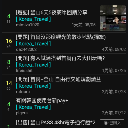
[遊記] 釜山6天5夜簡單回饋分享
4
[
Korea_Travel
]
11
mimizu1020
1天前
,
08/05
[問題] 首爾沒那麼觀光的散步地點(獨旅)
16
[
Korea_Travel
]
24
qaz442002
4天前
,
08/02
[問題] 有人試過搭到首爾再去大田玩嗎?
8
[
Korea_Travel
]
34
lifeisshit
1周前
,
07/25
[問題] 首爾+釜山 自由行交通規劃請益
14
[
Korea_Travel
]
65
rutouru
2周前
,
07/23
有關韓國使用台新pay+
4
[
Korea_Travel
]
6
pigers
2周前
,
07/22
[出售] 釜山PASS 48hr電子通行證*2
已刪文
1