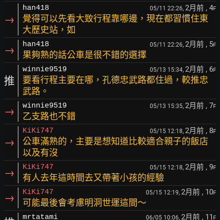
2月前
, 4
han418
05/11 22:26,
F
→
覺得可以先看大致行程靠哪邊，現在都習慣住東
大歷史站，如
2月前
, 5
han418
05/11 22:26,
F
→
果夠熟的話公車是很不錯的選擇
2月前
, 6
winnie9519
05/13 15:34,
F
推
要看行程主要在哪，孔德忠武路都住過，較推忠
武路。
2月前
, 7
winnie9519
05/13 15:35,
F
→
乙支路也不錯
2月前
, 8
KiKi747
05/15 12:18,
F
→
公車滿熟的，主要是想知道比較適合親子的飯店
以及有沒
2月前
, 9
KiKi747
05/15 12:18,
F
→
有人去年這時間去又帶著小孩的經驗
2月前
, 10
KiKi747
05/15 12:19,
F
→
可能最後會考慮明洞世運這間～
2月前
, 11
mrtatami
06/05 10:06,
F