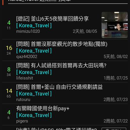
[遊記] 釜山6天5夜簡單回饋分享
4
[
Korea_Travel
]
11
mimizu1020
2天前
,
08/05
[問題] 首爾沒那麼觀光的散步地點(獨旅)
16
[
Korea_Travel
]
24
qaz442002
5天前
,
08/02
[問題] 有人試過搭到首爾再去大田玩嗎?
8
[
Korea_Travel
]
34
lifeisshit
1周前
,
07/25
[問題] 首爾+釜山 自由行交通規劃請益
14
[
Korea_Travel
]
65
rutouru
2周前
,
07/23
有關韓國使用台新pay+
4
[
Korea_Travel
]
6
pigers
2周前
,
07/22