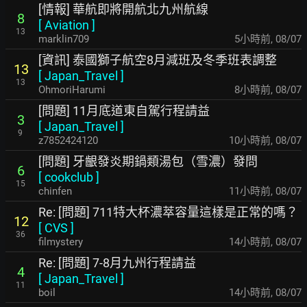
[情報] 華航即將開航北九州航線
8
[
Aviation
]
13
marklin709
5小時前
,
08/07
[資訊] 泰國獅子航空8月減班及冬季班表調整
13
[
Japan_Travel
]
13
OhmoriHarumi
8小時前
,
08/07
[問題] 11月底道東自駕行程請益
3
[
Japan_Travel
]
9
z7852424120
10小時前
,
08/07
[問題] 牙齦發炎期鍋類湯包（雪濃）發問
6
[
cookclub
]
15
chinfen
11小時前
,
08/07
Re: [問題] 711特大杯濃萃容量這樣是正常的嗎？
12
[
CVS
]
36
filmystery
14小時前
,
08/07
Re: [問題] 7-8月九州行程請益
4
[
Japan_Travel
]
11
boil
14小時前
,
08/07