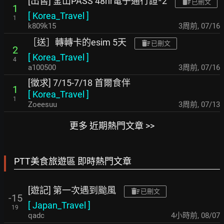
[出售] 釜山PASS 48hr電子通行證*2
已刪文
1
[
Korea_Travel
]
1
k809k15
3周前
,
07/16
［送］轉轉卡的esim 5天
已刪文
2
[
Korea_Travel
]
4
a100500
3周前
,
07/16
[徵求] 7/15-7/18 首爾食伴
1
[
Korea_Travel
]
1
Zoeesuu
3周前
,
07/13
更多 近期熱門文章 >>
PTT美食旅遊區 即時熱門文章
[遊記] 第一次遇到颱風
已刪文
-15
[
Japan_Travel
]
19
qadc
4小時前
,
08/07