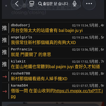
5月前
, 4
dbdudsorj
02/19 15:34,
F
推
月台空隙太大的站還會有 bal bajin ju yi
5月前
, 5
angelgirls
02/19 23:46,
F
推
我很常住新村那個縫真的有夠大XD
5月前
, 6
PerFrancis
02/20 13:56,
F
推
就是 門要關了 的意思
5月前
, 7
kilakit
02/20 17:52,
F
推
在釜山地鐵也常聽到bal pajim juyi 查好久才知道
5月前
, 8
roshe8780
02/21 05:20,
F
→
新村那個縫看過有人掉手機XD
5月前
, 9
karma584
02/21 07:57,
F
→
借版一問 在釜山收到的
https://i.mopix.cc/txPTlT.j
pg