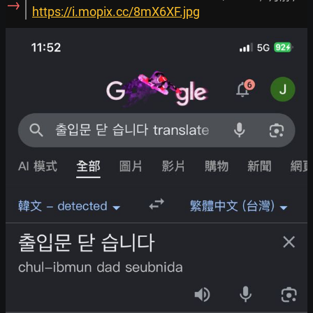
→
https://i.mopix.cc/8mX6XF.jpg