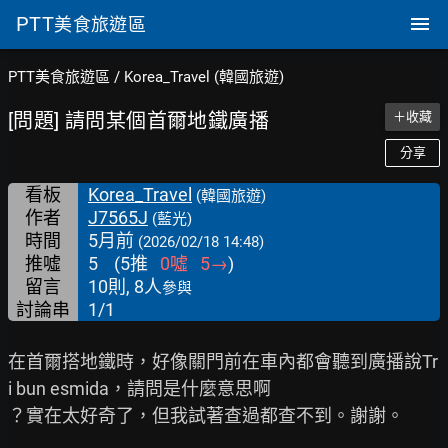
PTT
美食旅遊區
PTT美食旅遊區
/
Korea_Travel (韓國旅遊)
[問題] 請問某個首爾地鐵廣播
＋收藏
分享
看板
Korea_Travel
(韓國旅遊)
作者
J7565J
(藍光)
時間
5月前
(2026/02/18 14:48)
推噓
5
(
5
推
0
噓
5
→
)
留言
10則, 8人
參與
討論串
1/1
在首爾搭地鐵時，好像關門前在車內都會聽到廣播說Tr
i bun esmida，請問是什麼意思啊

？實在太好奇了，但我試著查過都查不到。謝謝。
