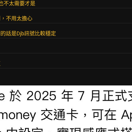
上也不太需要才是
到，不用太擔心
的話是Djb訊號比較穩定
值