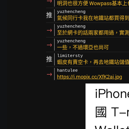
→
明洞也很方便 Wowpass基本
yuzhencheng
推
氣候同行卡我在地鐵站都買得
yuzhencheng
→
至於網卡的話兩家都用過，實測
yuzhencheng
→
一些，不過環亞也尚可
limitersty
推
蝦皮有賣空卡，再去地鐵站儲
hantulee
→
https://i.mopix.cc/XfK2ai.jpg