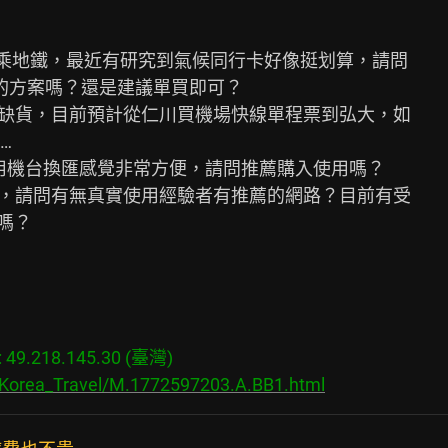
來搭乘地鐵，最近有研究到氣候同行卡好像挺划算，請問

te 的方案嗎？還是建議單買即可？

易缺貨，目前預計從仁川買機場快線單程票到弘大，如



即時用機台換匯感覺非常方便，請問推薦購入使用嗎？

好，請問有無真實使用經驗者有推薦的網路？目前有受

嗎？

9.218.145.30 (臺灣)

s/Korea_Travel/M.1772597203.A.BB1.html