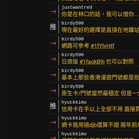
justwantred
→
你是在林口的話，我可以借你...
birdy590
推
現在最好的選擇是直接在地鐵站的
birdy590
→
網路可參考
#1fYlvHtf
birdy590
→
日旅版
#1faokB9i
也可以對照
birdy590
→
基本上那些香港漫遊門號都是
birdy590
→
原生卡/門號當然最穩定 但是
hyuckkimo
推
信用卡在手以上全部不用 直接
hyuckkimo
→
網卡我用過djb還算不錯 兩年
hyuckkimo
→