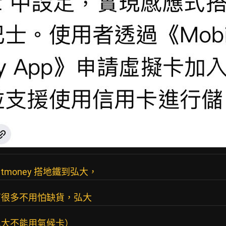
money 搭地鐵到弘大，
商很多不用怕缺貨，弘大
弘大不能用氣候卡）