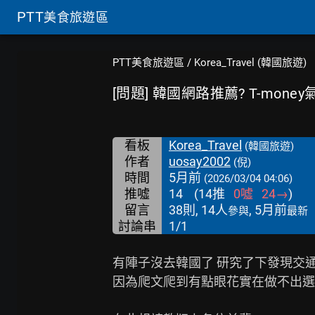
PTT
美食旅遊區
PTT美食旅遊區
/
Korea_Travel (韓國旅遊)
[問題] 韓國網路推薦? T-mon
看板
Korea_Travel
(韓國旅遊)
作者
uosay2002
(倪)
時間
5月前
(2026/03/04 04:06)
推噓
14
(
14
推
0
噓
24
→
)
留言
38則, 14人
, 5月前
參與
最新
討論串
1/1
有陣子沒去韓國了 研究了下發現交通
因為爬文爬到有點眼花實在做不出選擇