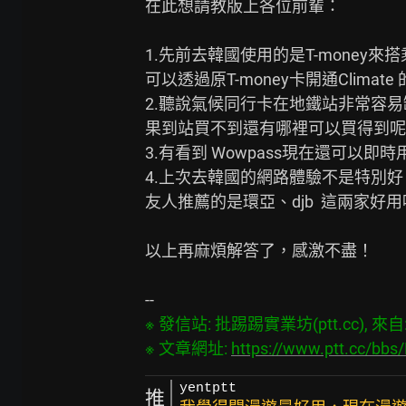
在此想請教版上各位前輩：

1.先前去韓國使用的是T-money
可以透過原T-money卡開通Clima
2.聽說氣候同行卡在地鐵站非常容
果到站買不到還有哪裡可以買得到呢…
3.有看到 Wowpass現在還可以
4.上次去韓國的網路體驗不是特別
友人推薦的是環亞、djb  這兩家好用
以上再麻煩解答了，感激不盡！

※ 發信站: 批踢踢實業坊(ptt.cc), 來自: 4
※ 文章網址: 
https://www.ptt.cc/bb
yentptt
推