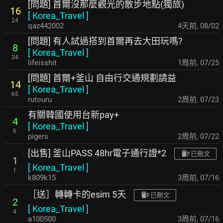
[問題] 首爾沒那麼觀光的散步地點(獨旅)
16
[
Korea_Travel
]
24
qaz442002
4天前
,
08/02
[問題] 有人試過搭到首爾再去大田玩嗎?
8
[
Korea_Travel
]
34
lifeisshit
1周前
,
07/25
[問題] 首爾+釜山 自由行交通規劃請益
14
[
Korea_Travel
]
65
rutouru
2周前
,
07/23
有關韓國使用台新pay+
4
[
Korea_Travel
]
6
pigers
2周前
,
07/22
[出售] 釜山PASS 48hr電子通行證*2
已刪文
1
[
Korea_Travel
]
1
k809k15
3周前
,
07/16
［送］轉轉卡的esim 5天
已刪文
2
[
Korea_Travel
]
4
a100500
3周前
,
07/16