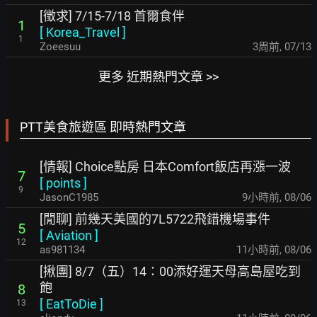
[徵求] 7/15-7/18 首爾食伴
1
[
Korea_Travel
]
1
Zoeesuu
3周前
,
07/13
更多 近期熱門文章 >>
PTT美食旅遊區 即時熱門文章
[情報] Choice點房 日本Comfort飯店再漲一波
7
[
points
]
9
JasonC1985
9小時前
,
08/06
[閒聊] 前幾天美國的7L5722飛錯機場事件
5
[
Aviation
]
12
as981134
11小時前
,
08/06
[揪團] 8/7（五）14：00添好運天母高島屋吃到
飽
8
[
EatToDie
]
13