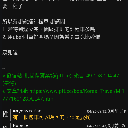
要回程了

所以有想說搭計程車 想請問

1. 若待到煙火完，園區排班的計程車多嗎

2. 用uber叫車好叫嗎？因為樂園畢竟比較偏

感謝喔

※ 發信站: 批踢踢實業坊(ptt.cc), 來自: 49.158.194.47 
(臺灣)

※ 文章網址: 
https://www.ptt.cc/bbs/Korea_Travel/M.1
777160123.A.E47.html
3月前
, 1
maydayrefan
04/26 09:32,
F
推
有一個包車可以晚回的，但是要找
3月前
, 2
Moosie
04/26 09:43,
F