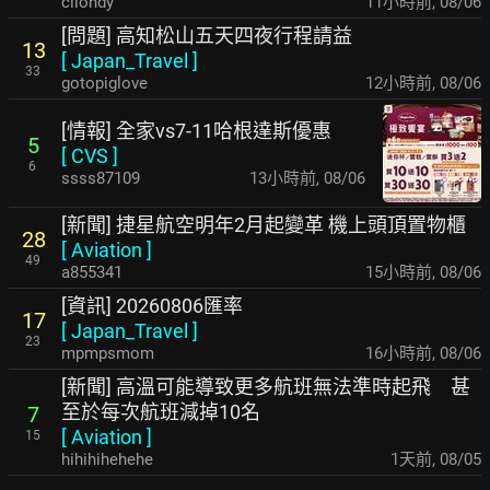
cliondy
11小時前
,
08/06
[問題] 高知松山五天四夜行程請益
13
[
Japan_Travel
]
33
gotopiglove
12小時前
,
08/06
[情報] 全家vs7-11哈根達斯優惠
5
[
CVS
]
6
ssss87109
13小時前
,
08/06
[新聞] 捷星航空明年2月起變革 機上頭頂置物櫃
28
[
Aviation
]
49
a855341
15小時前
,
08/06
[資訊] 20260806匯率
17
[
Japan_Travel
]
23
mpmpsmom
16小時前
,
08/06
[新聞] 高溫可能導致更多航班無法準時起飛 甚
至於每次航班減掉10名
7
[
Aviation
]
15
hihihihehehe
1天前
,
08/05