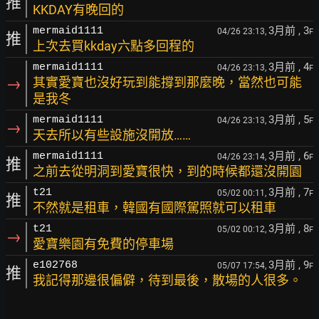
推
KKDAY有晚回的
3月前
, 3
mermaid1111
04/26 23:13,
F
推
上次去買kkday六點多回程的
3月前
, 4
mermaid1111
04/26 23:13,
F
→
其實愛寶也沒好玩到能撐到那麼晚，當然也可能
是我冬
3月前
, 5
mermaid1111
04/26 23:13,
F
→
天去所以有些設施沒開放……
3月前
, 6
mermaid1111
04/26 23:14,
F
推
之前去從明洞到愛寶很快，到的時候都還沒開園
3月前
, 7
t21
05/02 00:11,
F
推
不然就是租車，韓國有國際駕照就可以租車
3月前
, 8
t21
05/02 00:12,
F
→
愛寶樂園有免費的停車場
3月前
, 9
e102768
05/07 17:54,
F
推
我記得那邊很偏僻，待到最後，散場的人很多。