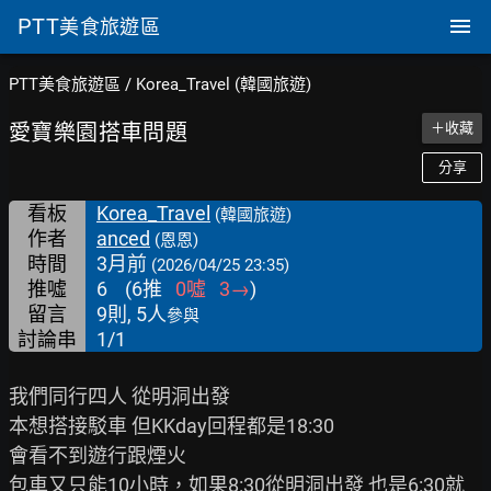
PTT
美食旅遊區
PTT美食旅遊區
/
Korea_Travel (韓國旅遊)
愛寶樂園搭車問題
＋收藏
分享
看板
Korea_Travel
(韓國旅遊)
作者
anced
(恩恩)
時間
3月前
(2026/04/25 23:35)
推噓
6
(
6
推
0
噓
3
→
)
留言
9則, 5人
參與
討論串
1/1
我們同行四人 從明洞出發

本想搭接駁車 但KKday回程都是18:30

會看不到遊行跟煙火

包車又只能10小時，如果8:30從明洞出發 也是6:30就