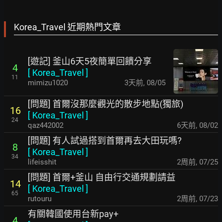
Korea_Travel 近期熱門文章
[遊記] 釜山6天5夜簡單回饋分享
4
[
Korea_Travel
]
11
mimizu1020
3天前
,
08/05
[問題] 首爾沒那麼觀光的散步地點(獨旅)
16
[
Korea_Travel
]
24
qaz442002
6天前
,
08/02
[問題] 有人試過搭到首爾再去大田玩嗎?
8
[
Korea_Travel
]
34
lifeisshit
2周前
,
07/25
[問題] 首爾+釜山 自由行交通規劃請益
14
[
Korea_Travel
]
65
rutouru
2周前
,
07/23
有關韓國使用台新pay+
4