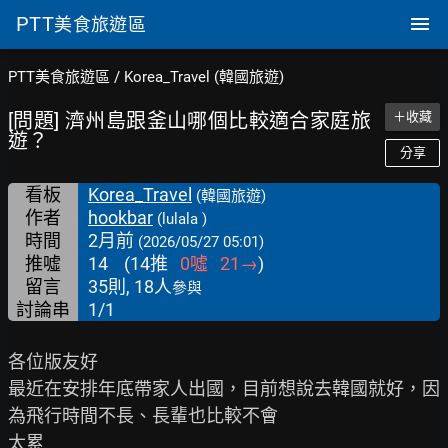
PTT
美食旅遊區
PTT美食旅遊區
/
Korea_Travel (韓國旅遊)
[問題] 濟州島跟釜山哪個比較適合家庭旅
＋收藏
遊？
分享
看板
Korea_Travel
(韓國旅遊)
作者
hookbar
(lulala )
時間
2月前
(2026/05/27 05:01)
推噓
14
(
14
推
0
噓
21
→
)
留言
35則, 18人
參與
討論串
1/1
各位版友好

最近在安排年底帶家人出國，目前想說去韓國就好，因
為飛行時間不長、長輩也比較不會

太累
