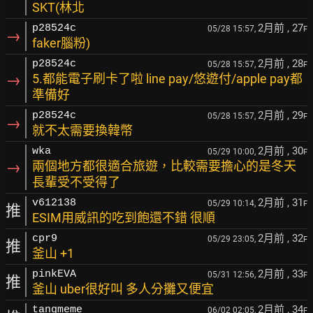
SKT(林北
2月前
, 27
p28524c
05/28 15:57,
F
→
faker腦粉)
2月前
, 28
p28524c
05/28 15:57,
F
→
5.都能電子刷卡了啦 line pay/悠遊付/apple pay都
準備好
2月前
, 29
p28524c
05/28 15:57,
F
→
就不太需要換韓幣
2月前
, 30
wka
05/29 10:00,
F
→
兩個地方都很適合旅遊，比較需要擔心的是冬天
長輩受不受得了
2月前
, 31
v612138
05/29 10:14,
F
推
ESIM用威訊的吃到飽還不錯 很順
2月前
, 32
cpr9
05/29 23:05,
F
推
釜山 +1
2月前
, 33
pinkEVA
05/31 12:56,
F
推
釜山 uber很好叫 多人分攤又便宜
2月前
, 34
tangmeme
06/02 02:05,
F