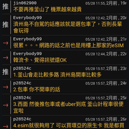
2月前
, 19
jin062900
05/28 11:55,
F
推
不要再推釜山了 機票越來越貴
2月前
, 20
Everybody99
05/28 12:42,
F
推
濟州島不自駕的話應該就是選包車了，否則長輩
會玩得
2月前
, 21
Everybody99
05/28 12:42,
F
→
很累。。。網路的話之前也是用樓上那家的eSIM
2月前
, 22
Everybody99
05/28 12:44,
F
→
韓流卡、覺得訊號還OK
2月前
, 23
p28524c
05/28 15:57,
F
推
1.釜山會走比較多路 濟州島開車比較多
2月前
, 24
p28524c
05/28 15:57,
F
→
2.包車 你不開車的話
2月前
, 25
p28524c
05/28 15:57,
F
→
3.西面 然後推包車或者uber到底 釜山計程車很便
宜啦
2月前
, 26
p28524c
05/28 15:57,
F
→
4.esim就很夠用了 可以買環亞的原生卡 我是都買