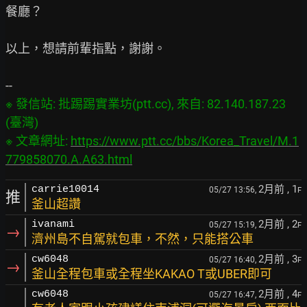
餐廳？

以上，想請前輩指點，謝謝。

※ 發信站: 批踢踢實業坊(ptt.cc), 來自: 82.140.187.23 
(臺灣)

※ 文章網址: 
https://www.ptt.cc/bbs/Korea_Travel/M.1
779858070.A.A63.html
2月前
, 1
carrie10014
05/27 13:56,
F
推
釜山超讚
2月前
, 2
ivanami
05/27 15:19,
F
→
濟州島不自駕就包車，不然，只能搭公車
2月前
, 3
cw6048
05/27 16:40,
F
→
釜山全程包車或全程坐KAKAO T或UBER即可
2月前
, 4
cw6048
05/27 16:47,
F