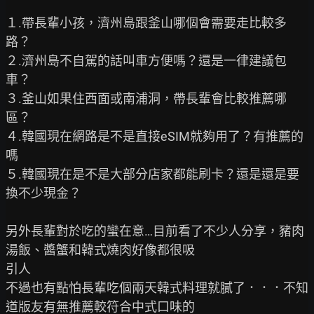
１.帶長輩小孩，濟州島跟釜山哪個會需要走比較多
路？

２.濟州島不自駕的話叫車方便嗎？還是一律建議包
車？

３.釜山如果住西面或南浦洞，帶長輩會比較推薦哪
區？

４.韓國現在網路是不是直接eSIM就夠用了？有推薦的
嗎

５.韓國現在是不是大部分店家都能刷卡？還是還是要
換不少現金？

另外長輩對於吃的蠻在意…目前看了不少人分享，豬肉
湯飯、醬蟹和韓式燒肉好像都很吸

引人

不過也有點怕長輩吃個兩天韓式料理就膩了．．．不知
道版友有無推薦較符合中式口味的
