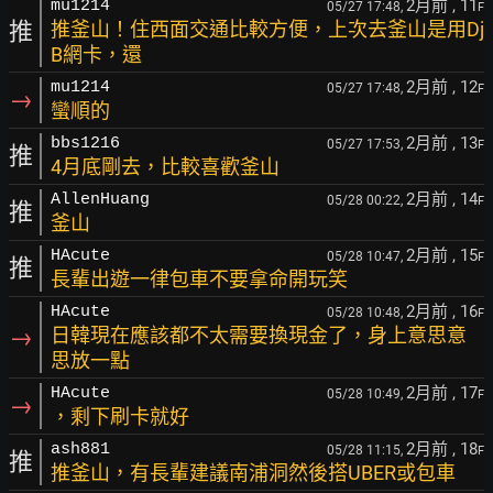
2月前
, 11
mu1214
05/27 17:48,
F
推
推釜山！住西面交通比較方便，上次去釜山是用Dj
B網卡，還
2月前
, 12
mu1214
05/27 17:48,
F
→
蠻順的
2月前
, 13
bbs1216
05/27 17:53,
F
推
4月底剛去，比較喜歡釜山
2月前
, 14
AllenHuang
05/28 00:22,
F
推
釜山
2月前
, 15
HAcute
05/28 10:47,
F
推
長輩出遊一律包車不要拿命開玩笑
2月前
, 16
HAcute
05/28 10:48,
F
→
日韓現在應該都不太需要換現金了，身上意思意
思放一點
2月前
, 17
HAcute
05/28 10:49,
F
→
，剩下刷卡就好
2月前
, 18
ash881
05/28 11:15,
F
推
推釜山，有長輩建議南浦洞然後搭UBER或包車