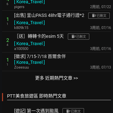
[
Korea_Travel
]
6
pigers
2周前
,
07/22
[出售] 釜山PASS 48hr電子通行證*2
已刪文
1
[
Korea_Travel
]
1
k809k15
3周前
,
07/16
［送］轉轉卡的esim 5天
已刪文
2
[
Korea_Travel
]
4
a100500
3周前
,
07/16
[徵求] 7/15-7/18 首爾食伴
1
[
Korea_Travel
]
1
Zoeesuu
3周前
,
07/13
更多 近期熱門文章 >>
PTT美食旅遊區 即時熱門文章
[遊記] 第一次遇到颱風
已刪文