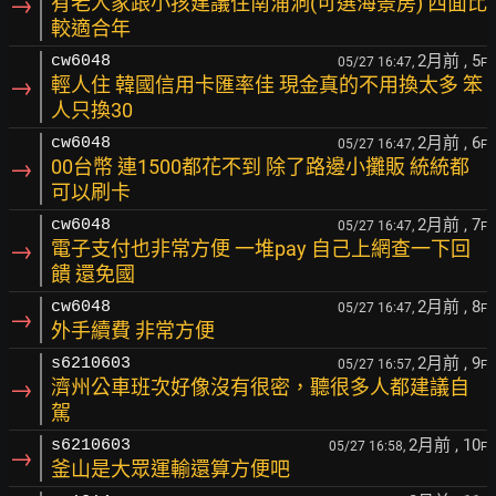
→
有老人家跟小孩建議住南浦洞(可選海景房) 西面比
較適合年
2月前
, 5
cw6048
05/27 16:47,
F
→
輕人住 韓國信用卡匯率佳 現金真的不用換太多 笨
人只換30
2月前
, 6
cw6048
05/27 16:47,
F
→
00台幣 連1500都花不到 除了路邊小攤販 統統都
可以刷卡
2月前
, 7
cw6048
05/27 16:47,
F
→
電子支付也非常方便 一堆pay 自己上網查一下回
饋 還免國
2月前
, 8
cw6048
05/27 16:47,
F
→
外手續費 非常方便
2月前
, 9
s6210603
05/27 16:57,
F
→
濟州公車班次好像沒有很密，聽很多人都建議自
駕
2月前
, 10
s6210603
05/27 16:58,
F
→
釜山是大眾運輸還算方便吧