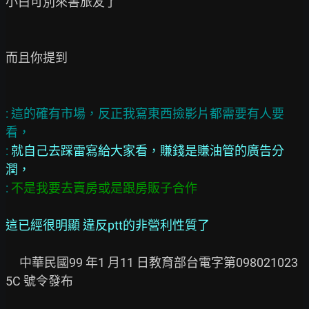
小白可別來害旅友了

而且你提到

: 這的確有市場，反正我寫東西撿影片都需要有人要
看，

:
 就自己去踩雷寫給大家看，賺錢是賺油管的廣告分
潤，
:
 不是我要去賣房或是跟房販子合作
這已經很明顯 違反ptt的非營利性質了
     中華民國99 年1 月11 日教育部台電字第098021023
5C 號令發布
