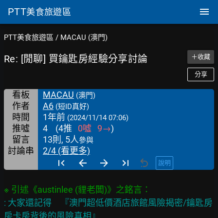
PTT
美食旅遊區
PTT美食旅遊區
/
MACAU (澳門)
Re: [閒聊] 買鑰匙房經驗分享討論
＋收藏
分享
看板
MACAU
(澳門)
作者
A6
(短ID真好)
時間
1年前
(2024/11/14 07:06)
推噓
4
(
4
推
0
噓
9
→
)
留言
13則, 5人
參與
討論串
2/4 (看更多)
說明
: 大家還記得　『澳門超低價酒店旅館風險揭密/鑰匙房
房卡房背後的風險真相』　
