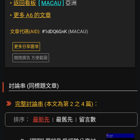
‣
返回看板
[
MACAU
]
亞洲
‣
更多 A6 的文章
文章代碼(AID):
#1dDQ6GnK
(MACAU)
更多分享選項
關閉廣告 方便截圖
討論串 (同標題文章)
完整討論串
(本文為第 2 之 4 篇)：
排序：
最新先
|
最舊先
|
留言數