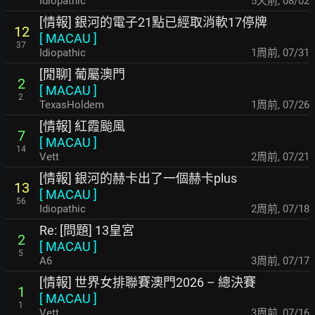
Idiopathic
5天前
,
08/02
[情報] 銀河的電子21點已經取消軟17停牌
12
[
MACAU
]
37
Idiopathic
1周前
,
07/31
[閒聊] 葡屬澳門
2
[
MACAU
]
2
TexasHoldem
1周前
,
07/26
[情報] 紅霞颱風
7
[
MACAU
]
14
Vett
2周前
,
07/21
[情報] 銀河的赫卡出了一個赫卡plus
13
[
MACAU
]
56
Idiopathic
2周前
,
07/18
Re: [問題] 13皇宮
2
[
MACAU
]
5
A6
3周前
,
07/17
[情報] 世界女排聯賽澳門2026 – 總決賽
1
[
MACAU
]
1
Vett
3周前
,
07/16