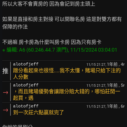
所以大客不會賣房的 因為會記到房主頭上

如果是直接和房主對接 可以開聯名房 這是對雙方都有
保障的作法

1年前
, 4
alotofjeff
11/15 21:27,
F
推
蹭分看起來也很怪....我不太懂，賭場只給下注的
人分數
1年前
, 5
alotofjeff
11/15 21:27,
F
→
，而且賭場優勢會讓蹭分賠大錢的，哪怕莊閒一
起買，遇
1年前
, 6
alotofjeff
11/15 21:27,
F
→
到一次莊六點贏就完了