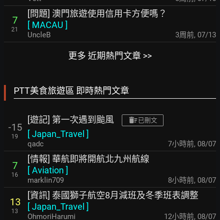
[問題] 澳門旅遊使用信用卡方便嗎？
7
[
MACAU
]
21
UncleB
3周前
,
07/13
更多 近期熱門文章 >>
PTT美食旅遊區 即時熱門文章
[遊記] 第一次遇到颱風
已刪文
-15
[
Japan_Travel
]
19
qadc
7小時前
,
08/07
[情報] 華航即將開航北九州航線
7
[
Aviation
]
16
marklin709
8小時前
,
08/07
[資訊] 泰國獅子航空8月減班及冬季班表調整
13
[
Japan_Travel
]
13
OhmoriHarumi
12小時前
,
08/07