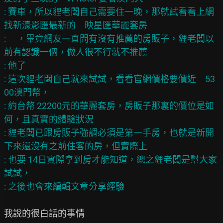
: 賽車，所以貍老闆自己需要住一晚，那就試看看上網
找新濠影匯最新的　映星匯華麗套房

: 　，畢竟網友一直問有沒有推薦的房販子，貍老闆以
前有認識一個，做人很不行就不推薦

: 他了

: 這次貍老闆自己就來試試，看看官網價格要價近　53
00澳門幣，

: 約台幣 22200元的華麗套房，房販子那裏的價位是如
何，且真實的體驗狀況

: 貍老闆已跟房販子強調必須是第一手房，也就是新開
下來還沒有之前住客的房，但實際上

: 也要 14日實際拿到房才能知道，總之貍老闆是幫大家
試試，

我說的很白話的事情
