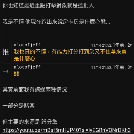
你也知道最近重點打擊對象就是這批人

我是不懂 他現在跑出來說房卡房是什麼心態...

1年前
, 2
alotofjeff
11/14 21:52,
F
推
我也真的不懂，有能力打分打到房又不住拿來賣
是什麼心
1年前
, 3
alotofjeff
11/14 21:52,
F
→
態
其實前面我有講過兩種情況

一部分是賭客

https://youtu.be/mBsf5mHJP40?si=lyEGRnVQNrDKh3