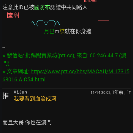
注意此ID已被
國防布
認證中共同路人    
▕堂章▏
ㄟ(￣▽￣)ㄟ
月巴
m
諜
就在你身邊

※ 發信站: 批踢踢實業坊(ptt.cc), 來自: 60.246.44.7 (澳
門)

※ 文章網址: 
https://www.ptt.cc/bbs/MACAU/M.17315
68016.A.C54.html
1年前
, 1
XiJun
11/14 20:02,
F
推
我要看到血流成河
而且大哥 你也在澳門
