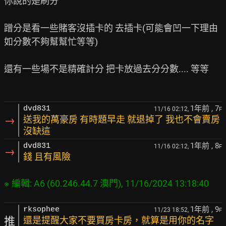
你說的是刷分

蹭分是看一些賭客沒插卡的 去插卡(可能會凹一下理由 
如分數不夠幫幫忙等等)

還有一些場不是精確計分 把卡放過去分分數.... 等等

1年前
, 7
dvd831
11/16 02:12,
F
→
送我的萬豪房 有時題早走 就退掉了 我也不會賣房
沒缺這
1年前
, 8
dvd831
11/16 02:12,
F
→
錢 且有風險
1年前
, 9
rksophee
11/23 18:52,
F
推
還是提醒大家不要買房卡房，就算是用你的名字