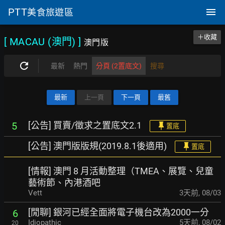
PTT
美食旅遊區
＋收藏
[ MACAU (澳門)
]
澳門版
最新
熱門
分頁 (2置底文)
搜尋
最新
上一頁
下一頁
最舊
[公告] 買賣/徵求之置底文2.1
5
置底
[公告] 澳門版版規(2019.8.1後適用)
置底
[情報] 澳門 8 月活動整理（TMEA、展覽、兒童
藝術節、內港酒吧
Vett
3天前
,
08/03
[閒聊] 銀河已經全面將電子機台改為2000一分
6
Idiopathic
5天前
,
08/02
20