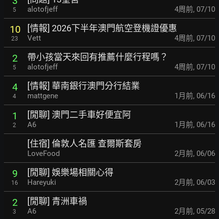
3
alotofjeff
4周前
,
07/10
5
[情報] 2026下半年澳門航空登機證優惠
10
Vett
4周前
,
07/10
23
帶小孩當天來回有推薦什麼行程嗎？
2
alotofjeff
4周前
,
07/10
5
[情報] 華南銀行澳門分行結業
4
mattgene
1月前
,
06/16
4
[閒聊] 澳門二手車好便宜阿
1
A6
1月前
,
06/16
2
[住宿] 倫敦人名匯 查爾斯套房
LoveFood
2月前
,
06/06
[閒聊] 娛樂場相關心得
9
Hareyuki
2月前
,
06/03
16
[閒聊] 青洲車禍
2
A6
2月前
,
05/28
3