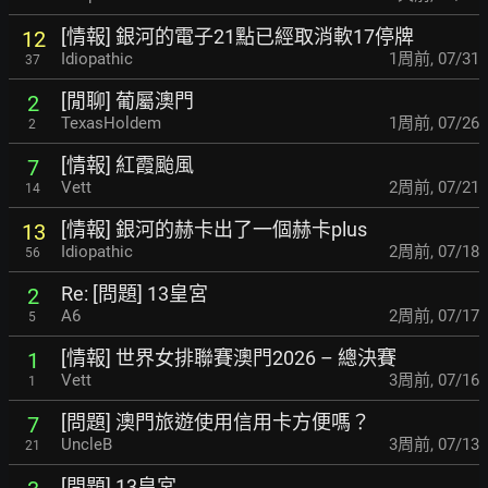
[情報] 銀河的電子21點已經取消軟17停牌
12
Idiopathic
1周前
,
07/31
37
[閒聊] 葡屬澳門
2
TexasHoldem
1周前
,
07/26
2
[情報] 紅霞颱風
7
Vett
2周前
,
07/21
14
[情報] 銀河的赫卡出了一個赫卡plus
13
Idiopathic
2周前
,
07/18
56
Re: [問題] 13皇宮
2
A6
2周前
,
07/17
5
[情報] 世界女排聯賽澳門2026 – 總決賽
1
Vett
3周前
,
07/16
1
[問題] 澳門旅遊使用信用卡方便嗎？
7
UncleB
3周前
,
07/13
21
[問題] 13皇宮