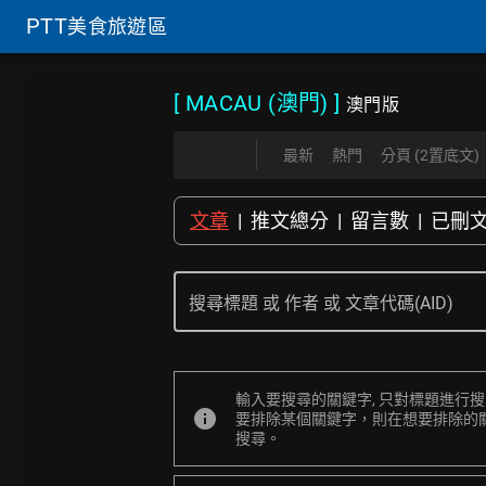
PTT
美食旅遊區
[ MACAU (澳門)
]
澳門版
最新
熱門
分頁 (2置底文)
文章
|
推文總分
|
留言數
|
已刪
搜尋標題 或 作者 或 文章代碼(AID)
輸入要搜尋的關鍵字, 只對標題進行
info
要排除某個關鍵字，則在想要排除的關鍵字
搜尋。