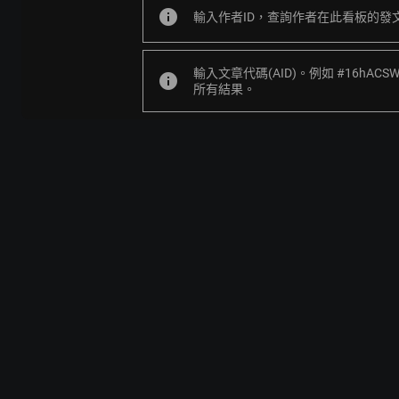
info
輸入作者ID，查詢作者在此看板的發
輸入文章代碼(AID)。例如 #16hACS
info
所有結果。