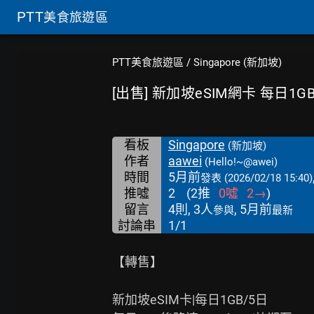
PTT
美食旅遊區
PTT美食旅遊區
/
Singapore (新加坡)
[出售] 新加坡eSIM網卡 每日1GB
看板
Singapore
(新加坡)
作者
aawei
(Hello!~@awei)
時間
5月前
發表
(2026/02/18 15:40)
推噓
2
(
2
推
0
噓
2
→
)
留言
4則, 3人
, 5月前
參與
最新
討論串
1/1
【轉售】

新加坡eSIM卡|每日1GB/5日
