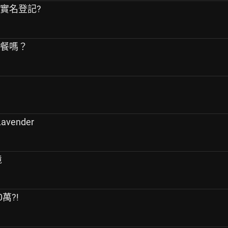
有實名登記?
大餐嗎？
avender
境
0萬?!