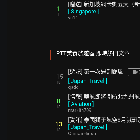
[贈送] 新加坡網卡剩五天（
1
[
Singapore
]
1
yc11
PTT美食旅遊區 即時熱門文章
[遊記] 第一次遇到颱風
-15
[
Japan_Travel
]
19
qadc
[情報] 華航即將開航北九州
8
[
Aviation
]
13
marklin709
[資訊] 泰國獅子航空8月減
13
[
Japan_Travel
]
13
OhmoriHarumi