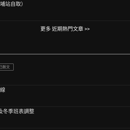
新埔站自取）
更多 近期熱門文章 >>
已刪文
航線
班及冬季班表調整