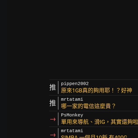
pippen2002
推
原來1GB真的夠用耶！？好神
mrtatami
推
哪一家的電信這麼貴？
PsMonkey
→
單用來導航、滑IG，其實還夠啦..
mrtatami
→
SIMBA 一個月10新 有400G