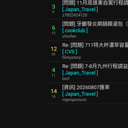
[問題] 11月底道東自駕行程
3
[
Japan_Travel
]
9
z7852424120
[問題] 牙齦發炎期鍋類湯包
6
[
cookclub
]
15
chinfen
Re: [問題] 711特大杯濃
12
[
CVS
]
36
filmystery
Re: [問題] 7-8月九州行程請益
4
[
Japan_Travel
]
11
boil
[資訊] 20260807匯率
14
[
Japan_Travel
]
18
mpmpsmom