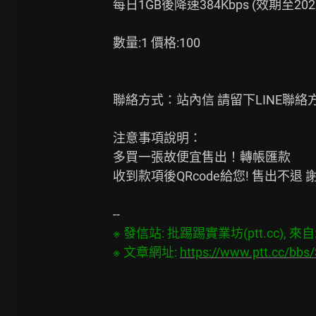
每日1GB後降速384Kbps (效期至2026-0
數量:1 價格:100

聯絡方式：站內信 請留下LINE聯絡方
注意事項說明：

多買一張故便宜售出！轉帳匯款

收到款項後QRcode給您! 售出不退 謝謝
※ 發信站: 批踢踢實業坊(ptt.cc), 來自: 4
※ 文章網址: 
https://www.ptt.cc/bb