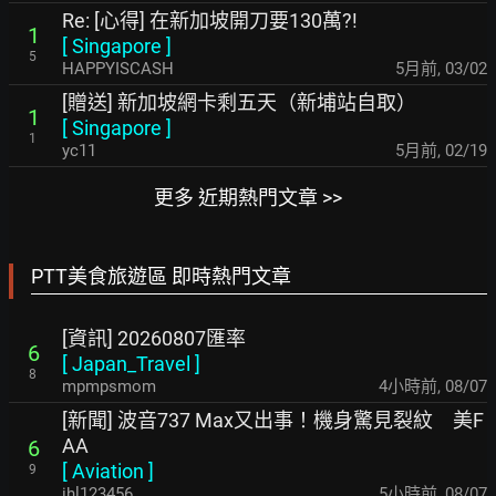
Re: [心得] 在新加坡開刀要130萬?!
1
[
Singapore
]
5
HAPPYISCASH
5月前
,
03/02
[贈送] 新加坡網卡剩五天（新埔站自取）
1
[
Singapore
]
1
yc11
5月前
,
02/19
更多 近期熱門文章 >>
PTT美食旅遊區 即時熱門文章
[資訊] 20260807匯率
6
[
Japan_Travel
]
8
mpmpsmom
4小時前
,
08/07
[新聞] 波音737 Max又出事！機身驚見裂紋 美F
AA
6
[
Aviation
]
9
ihl123456
5小時前
,
08/07