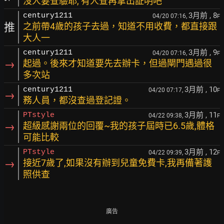
沒人要查驗耶, 有人查再拿出証明吧
3月前
, 8
century1211
04/20 07:16,
F
推
之前帶4歲的孩子去過，知道不用收費，都直接跟
大人一
3月前
, 9
century1211
04/20 07:16,
F
→
起過。後來才知道要先去辦卡，但過閘門遇過很
多次站
3月前
, 10
century1211
04/20 07:17,
F
→
務人員，都沒查過登記證。
3月前
, 11
PTstyle
04/22 09:38,
F
→
超級感謝兩位的回覆~我的孩子屆時已6.5歲,體格
可能比較
3月前
, 12
PTstyle
04/22 09:39,
F
→
接近7歲了,如果沒有辦到兒童免費卡,我再備著護
照供查
廣告