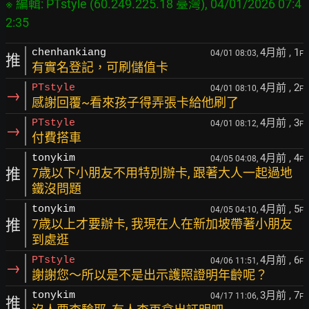
※ 編輯: PTstyle (60.249.225.18 臺灣), 04/01/2026 07:4
4月前
, 1
chenhankiang
04/01 08:03,
F
推
有實名登記，可刷儲值卡
4月前
, 2
PTstyle
04/01 08:10,
F
→
感謝回覆~看來孩子得弄張卡給他刷了
4月前
, 3
PTstyle
04/01 08:12,
F
→
付費搭車
4月前
, 4
tonykim
04/05 04:08,
F
推
7歳以下小朋友不用特別辦卡, 跟著大人一起過地
鐵沒問題
4月前
, 5
tonykim
04/05 04:10,
F
推
7歳以上才要辦卡, 我現在人在新加坡帶著小朋友
到處逛
4月前
, 6
PTstyle
04/06 11:51,
F
→
謝謝您～所以是不是出示護照證明年齡呢？
3月前
, 7
tonykim
04/17 11:06,
F
推