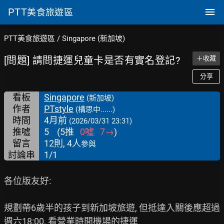
PTT
美食旅遊區
PTT美食旅遊區
/
Singapore (新加坡)
[問題] 請問捷運兒童卡是否有實名登記?
＋收藏
分享
看板
Singapore
(新加坡)
作者
PTstyle
(構思中......)
時間
4月前
(2026/03/31 23:31)
推噓
5
(
5
推
0
噓
7
→
)
留言
12則, 4人
參與
討論串
1/1
各位版友好:

規劃帶6歲半的孩子到新加坡旅遊, 但抵達入關後應超過
週六18:00, 看營業時間機場的捷運
