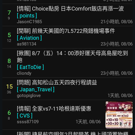
[情報] Choice點房 日本Comfort飯店再漲一波
7
[
points
]
9
JasonC1985
21小時前
,
08/06
[閒聊] 前幾天美國的7L5722飛錯機場事件
5
[
Aviation
]
12
as981134
23小時前
,
08/06
[揪團] 8/7（五）14：00添好運天母高島屋吃到
飽
8
[
EatToDie
]
14
cliondy
23小時前
,
08/06
[問題] 高知松山五天四夜行程請益
15
[
Japan_Travel
]
36
gotopiglove
1天前
,
08/06
[情報] 全家vs7-11哈根達斯優惠
6
[
CVS
]
8
ssss87109
1天前
,
08/06
[新聞] 捷星航空明年2月起變革 機上頭頂置物櫃