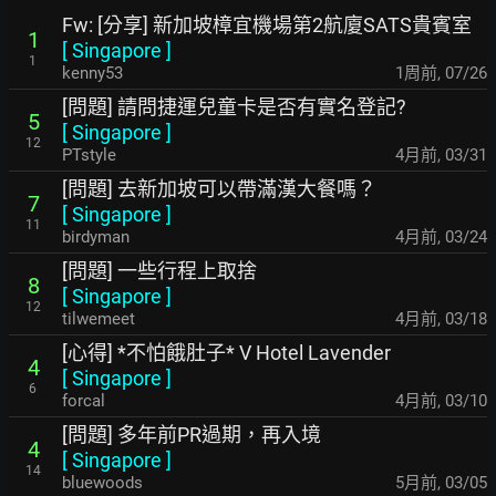
Fw: [分享] 新加坡樟宜機場第2航廈SATS貴賓室
1
[
Singapore
]
1
kenny53
1周前
,
07/26
[問題] 請問捷運兒童卡是否有實名登記?
5
[
Singapore
]
12
PTstyle
4月前
,
03/31
[問題] 去新加坡可以帶滿漢大餐嗎？
7
[
Singapore
]
11
birdyman
4月前
,
03/24
[問題] 一些行程上取捨
8
[
Singapore
]
12
tilwemeet
4月前
,
03/18
[心得] *不怕餓肚子* V Hotel Lavender
4
[
Singapore
]
6
forcal
4月前
,
03/10
[問題] 多年前PR過期，再入境
4
[
Singapore
]
14
bluewoods
5月前
,
03/05