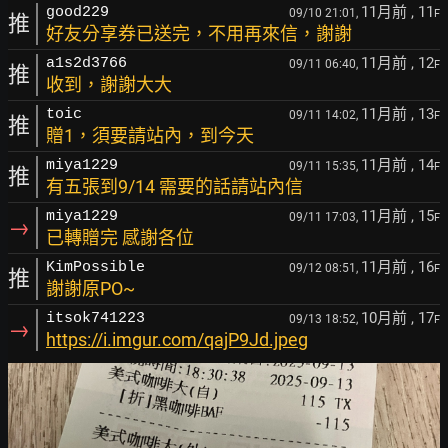
11月前
, 11
good229
09/10 21:01,
F
推
好友分享券已送完，不用再來信，謝謝
11月前
, 12
a1s2d3766
09/11 06:40,
F
推
收到，謝謝大大
11月前
, 13
toic
09/11 14:02,
F
推
贈1，須要請站內，到今天
11月前
, 14
miya1229
09/11 15:35,
F
推
有五張到9/14 需要的話請站內信
11月前
, 15
miya1229
09/11 17:03,
F
→
已轉贈完 感謝各位
11月前
, 16
KimPossible
09/12 08:51,
F
推
謝謝原PO~
10月前
, 17
itsok741223
09/13 18:52,
F
→
https://i.imgur.com/qajP9Jd.jpeg