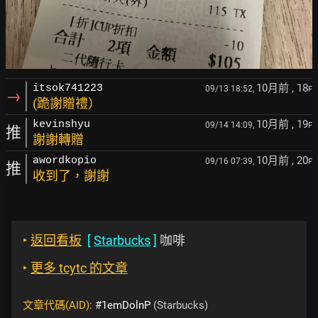
10月前
, 18
itsok741223
09/13 18:52,
F
→
(跪謝贈禮）
10月前
, 19
kevinshyu
09/14 14:09,
F
推
謝謝轉贈
10月前
, 20
awordkopio
09/16 07:39,
F
推
收到了，謝謝
‣
返回看板
[
Starbucks
]
咖啡
‣
更多 tcytc 的文章
文章代碼(AID):
#1emDolnP
(Starbucks)