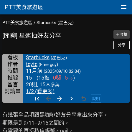
PTT
美食旅遊區
PTT美食旅遊區
/
Starbucks (星巴克)
[閒聊] 星運抽好友分享
＋收藏
分享
看板
Starbucks
(星巴克)
作者
tcytc
(Free guy)
時間
11月前
(2025/09/10 02:04)
推噓
15
(
15
推
0
噓
5
→
)
留言
20則, 15人
參與
討論串
1/2 (看更多)
說明
有幾張全品項跟黑咖啡好友分享拿出來分享，

期限是到9/11--9/15之間的，

有需要的直接私信帳號email，
