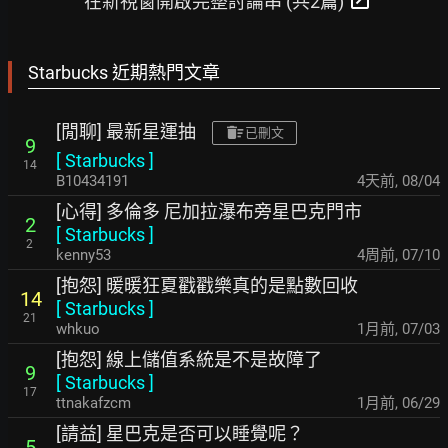
在新視窗開啟完整討論串 (共2篇)
Starbucks 近期熱門文章
[閒聊] 最新星運抽
已刪文
9
[
Starbucks
]
14
B10434191
4天前
,
08/04
[心得] 多倫多 尼加拉瀑布旁星巴克門市
2
[
Starbucks
]
2
kenny53
4周前
,
07/10
[抱怨] 暖暖狂夏戳戳樂真的是點數回收
14
[
Starbucks
]
21
whkuo
1月前
,
07/03
[抱怨] 線上儲值系統是不是故障了
9
[
Starbucks
]
17
ttnakafzcm
1月前
,
06/29
[請益] 星巴克是否可以睡覺呢？
5