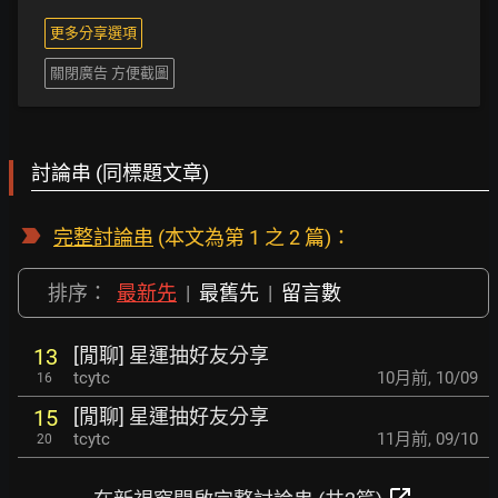
更多分享選項
關閉廣告 方便截圖
討論串 (同標題文章)
完整討論串
(本文為第 1 之 2 篇)：
排序：
最新先
|
最舊先
|
留言數
[閒聊] 星運抽好友分享
13
tcytc
10月前
,
10/09
16
[閒聊] 星運抽好友分享
15
tcytc
11月前
,
09/10
20
open_in_new