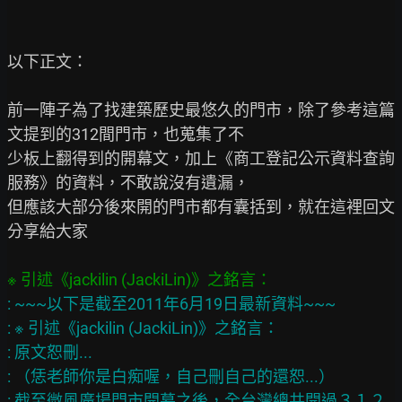
以下正文：

前一陣子為了找建築歷史最悠久的門市，除了參考這篇
文提到的312間門市，也蒐集了不

少板上翻得到的開幕文，加上《商工登記公示資料查詢
服務》的資料，不敢說沒有遺漏，

但應該大部分後來開的門市都有囊括到，就在這裡回文
分享給大家

: ~~~以下是截至2011年6月19日最新資料~~~

: ※ 引述《jackilin (JackiLin)》之銘言：

: 原文恕刪...

: （恁老師你是白痴喔，自己刪自己的還恕...）

: 截至微風廣場門市開幕之後，全台灣總共開過３１２