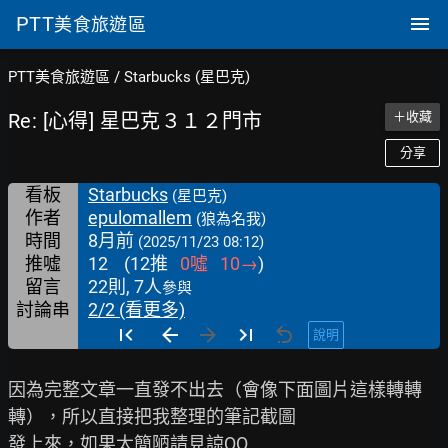
PTT
美食旅遊區
PTT美食旅遊區
/
Starbucks (星巴克)
Re: [心得] 星巴克３１２門市
＋收藏
分享
看板
Starbucks
(星巴克)
作者
epulomallem
(狼為名我)
時間
8月前
(2025/11/23 08:12)
推噓
12
(
12
推
0
噓
10
→
)
留言
22則, 7人
參與
討論串
2/2 (看更多)
說明
因為完整文章一直發不出去（會像下面圖片這樣轉轉
轉），所以直接把我整理的筆記截圖
