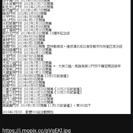
https://i.mopix.cc/pVqEKl.jpg