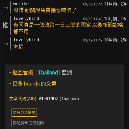
11月前
, 23
weiike
09/05 16:44,
F
→
沒錯 新聞說免費機票喊卡了
10月前
, 24
lovelybird
09/19 11:49,
F
推
泰國真是一個政策一日三變的國家 以後新聞說啥
都不用
10月前
, 25
lovelybird
09/19 11:49,
F
→
太信
‣
返回看板
[
Thailand
]
亞洲
‣
更多 boards 的文章
文章代碼(AID):
#1eilT9DZ
(Thailand)
更多分享選項
關閉廣告 方便截圖