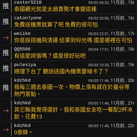
11月前
, 15
caster5210
09/03 00:32,
F
推
泰國觀光就是太過靠勢才會變這樣
11月前
, 16
catonlyone
09/03 20:06,
F
推
免費送機票就算了吧 免費的很可怕
11月前
, 17
weiike
09/03 22:51,
F
→
你是說搭機飛清邁 結果到仰光嗎 還是哪裡在可怕
11月前
, 18
QQ5566
09/04 17:51,
F
推
有這麼誇張嗎？還是很好玩吧
11月前
, 19
pulesiya
09/05 10:30,
F
推
總理下台了 聽說送國內機票要喊卡了？
11月前
, 20
kdzhkd
09/05 11:46,
F
推
我每三週去泰國一次，物價上漲有感在於曼谷等
熱門景點，
11月前
, 21
kdzhkd
09/05 11:46,
F
→
其它縣我覺得還好，我和泰國女友吃一餐配2杯冰
飲，花費13
11月前
, 22
kdzhkd
09/05 11:46,
F
→
0泰銖。