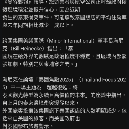
《曼谷郵報》報導，旅遊業者與航空公司正呼籲政府恢
復邊境穩定並提升信心，因為近期

發生的泰柬衝突事件，可能導致泰國飯店的平均住房率
與去年同期相比減少一成以上。

跨國集團美諾國際（Minor International）董事長海尼
克（Bill Heinecke）指出：「泰

國現在給外界的觀感是政治極度不穩定，且區域內部緊
張加劇，特別是與柬埔寨之間。」

海尼克在論壇「泰國焦點2025」（Thailand Focus 202
5）中一場主題為「超越復甦：將

泰國觀光轉型為永續且高價值的未來」的座談中指出，
自上月的泰柬邊境衝突爆發以來，

外國旅客投宿該集團旗下泰國飯店的人數明顯減少，包
括來自美國的旅客，而美國政府也

對泰國發布旅遊警示。
