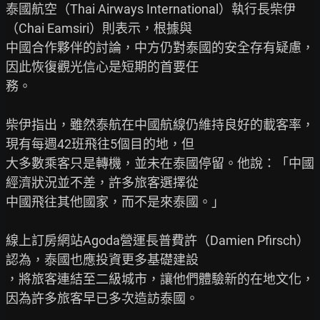
泰國航空（Thai Airways International）執行長柴伊
（Chai Eamsiri）則表示，根據與

中國合作夥伴的討論，中方仍對泰國的安全存有疑慮，
因此恢復觀光信心是短期的首要任

務。

柴伊指出，雖然泰航在中國航線仍維持良好的載客率，
現有每週42班飛往5個目的地，但

大多數乘客只是轉機，並未在泰國停留。他說：「中國
經濟狀況並不差，許多旅客選擇從

中國飛往其他國家，而不是來泰國。」

線上訂房網站Agoda營運長普費許（Damien Pfirsch）
認為，泰國也應投資更多基礎建設

，將旅客連結至二級城市，讓他們體驗新的在地文化，
因為許多旅客早已多次造訪泰國。
