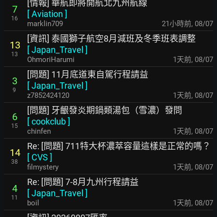
[情報] 華航即將開航北九州航線
7
[
Aviation
]
16
marklin709
21小時前
,
08/07
[資訊] 泰國獅子航空8月減班及冬季班表調整
13
[
Japan_Travel
]
13
OhmoriHarumi
1天前
,
08/07
[問題] 11月底道東自駕行程請益
3
[
Japan_Travel
]
9
z7852424120
1天前
,
08/07
[問題] 牙齦發炎期鍋類湯包（雪濃）發問
6
[
cookclub
]
15
chinfen
1天前
,
08/07
Re: [問題] 711特大杯濃萃容量這樣是正常的嗎？
14
[
CVS
]
38
filmystery
1天前
,
08/07
Re: [問題] 7-8月九州行程請益
4
[
Japan_Travel
]
11
boil
1天前
,
08/07