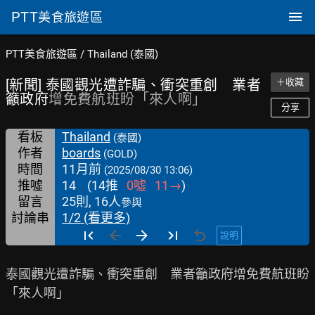
PTT
美食旅遊區
PTT美食旅遊區
/
Thailand (泰國)
[新聞] 泰國觀光遭詐騙、衝突重創 業者
＋收藏
籲政府
增免費航班盼「來人啊」
分享
看板
Thailand
(泰國)
作者
boards
(GOLD)
時間
11月前
(2025/08/30 13:06)
推噓
14
(
14
推
0
噓
11
→
)
留言
25則, 16人
參與
討論串
1/2 (看更多)
說明
泰國觀光遭詐騙、衝突重創　業者籲政府增免費航班盼
「來人啊」
