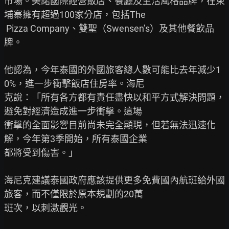
市場。美諾國際經營飯店、餐廳及生活風格品牌，在柬
埔寨擁有超過100家分店，包括The

 Pizza Company、雙聖（Swensen’s）及其他餐飲品
牌。

他認為，今年泰國的外國旅客總人數可能比去年減少1
0%，進一步衝擊飯店住房率。海尼

克說：「所有各方都有責任盡快以和平方式解決問題，
避免對經濟造成進一步衝擊。這場

衝擊的全面影響目前尚未完全顯現，但若無法迅速化
解，今年第3季開始，所有泰國企業

都將受到傷害。」

海尼克建議泰國政府應該提供更多免費國內航班給外國
旅客，而不僅限於原本規劃的20萬

班次，以刺激觀光。
