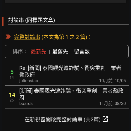
討論串 (同標題文章)
完整討論串
(本文為第 1 之 2 篇)：
排序：
最新先
|
最舊先
|
留言數
Re: [新聞] 泰國觀光遭詐騙、衝突重創 業者
5
籲政府
14
juliehsiao
10月前
,
10/05
[新聞] 泰國觀光遭詐騙、衝突重創 業者籲政
14
府
25
boards
11月前
,
08/30
open_in_new
在新視窗開啟完整討論串 (共2篇)