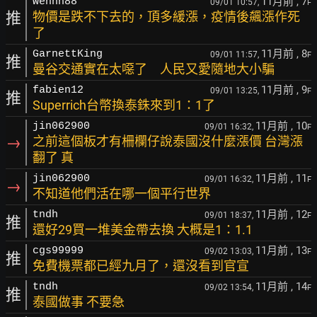
11月前
, 7
wenhh88
09/01 10:57,
F
推
物價是跌不下去的，頂多緩漲，疫情後飆漲作死
了
11月前
, 8
GarnettKing
09/01 11:57,
F
推
曼谷交通實在太噁了 人民又愛隨地大小騙
11月前
, 9
fabien12
09/01 13:25,
F
推
Superrich台幣換泰銖來到1：1了
11月前
, 10
jin062900
09/01 16:32,
F
→
之前這個板才有柵欄仔說泰國沒什麼漲價 台灣漲
翻了 真
11月前
, 11
jin062900
09/01 16:32,
F
→
不知道他們活在哪一個平行世界
11月前
, 12
tndh
09/01 18:37,
F
推
還好29買一堆美金帶去換 大概是1：1.1
11月前
, 13
cgs99999
09/02 13:03,
F
推
免費機票都已經九月了，還沒看到官宣
11月前
, 14
tndh
09/02 13:54,
F
推
泰國做事 不要急