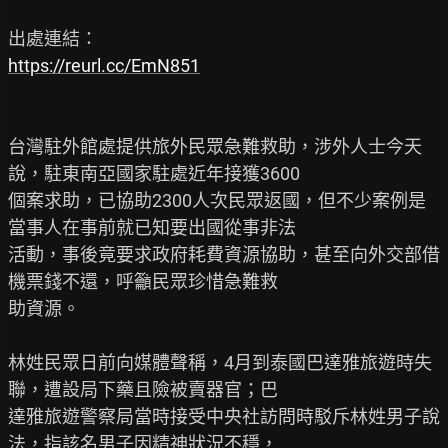
https://reurl.cc/EmN851
台灣駐外館處提供旅外民眾急難救助，涉外人士今天
說，駐東南亞國家駐處近年接獲3600

個案求助，已協助2300人次民眾返國，但不少案例是
當事人在事前就已知要出國從事非法

活動，事後竟要求政府耗費資源協助，甚至向外交部借
機票錢不還，呼籲民眾珍惜急難救

助資源。

林姓民眾日前向媒體聲稱，4月到泰國巴達雅旅遊時失
聯，遭設局下藥且險被賣器官；巴

達雅旅遊警察局當時接受中央社訪問時駁斥林姓男子說
法，指該名男子因精神狀況不穩，
