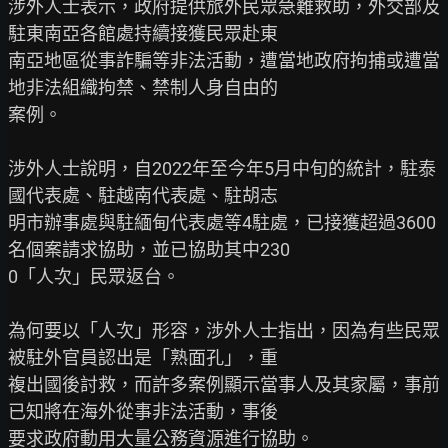
涉外人士表示，政府提供旅外民眾急難救助，外交部及
駐東南亞各館處持續接獲民眾赴東

南亞地區從事詐騙等非法活動，遭當地政府拘捕或遭當
地非法組織拘禁、禁制人身自由的

案例。

涉外人士說明，自2022年至今年5月中旬的統計，駐泰
國代表處、駐越南代表處、駐胡志

明市辦事處與駐緬甸代表處等4駐處，已接獲超過3600
名個案請求協助，並已協助其中230

0「人次」民眾返台。

為何要以「人次」形容，涉外人士指出，因為有些民眾
被駐外官員認出是「熟面孔」，重

複出國後討救，而許多案例顯示當事人及其家屬，事前
已知將在海外從事非法活動，事後

要求政府動用大量公務資源進行協助。
