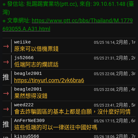
※ 發信站: 批踢踢實業坊(ptt.cc), 來自: 39.10.61.148 (臺
灣)

※ 文章網址: 
https://www.ptt.cc/bbs/Thailand/M.1779
693055.A.A31.html
2月前
, 1
weiike
05/25 16:14,
F
→
原來可以借機票錢
2月前
, 2
js52666
05/25 21:31,
F
→
低端阿志的爛謊話
2月前
, 3
beagle2001
05/25 22:08,
F
推
https://tinyurl.com/2vk6bra6
2月前
, 4
beagle2001
05/25 22:08,
F
→
果然想得沒錯
2月前
, 5
weed222
05/25 23:41,
F
→
會去詐騙園區的基本上都是自願，沒什麼好同情
2月前
, 6
AnFerNeE309
05/26 17:15,
F
推
這些低端的可以一律送往中國好嗎
2月前
, 7
kissu5566
05/26 18:06,
F