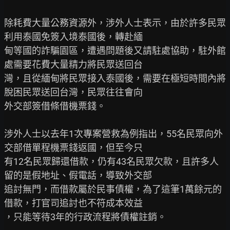
除耗費大量公務資源外，涉外人士表示，由於許多民眾
利用泰國免簽入境泰國後，轉赴緬

甸等國的詐騙園區，遭遇問題後又請駐處協助，駐外館
處需要花費大量精力將民眾送回台

灣，且從緬甸將民眾接入泰國後，需要在極短時間內將
脫困民眾送回台灣，民眾往往會向

外交部簽借條借機票錢。

涉外人士以去年1次專案營救為例指出，55名民眾向外
交部借單程機票錢返國，但至今只

有12名民眾歸還借款，仍有43名民眾欠款，且許多人
留的是假地址、假電話，導致外交部

追討無門，而借款屬於民事債權，為了這筆1萬餘元的
借款，打官司追討也不符成本效益

，只能等待3年的行政流程將債權註銷。
