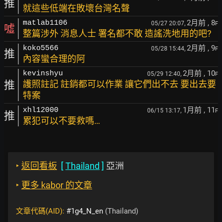
推
就這些低端在敗壞台灣名聲
2月前
, 8
matlab1106
05/27 20:07,
F
噓
整篇涉外 消息人士 署名都不敢 造謠洗地用的吧?
2月前
, 9
koko5566
05/28 15:44,
F
推
內容蠻合理的阿
2月前
, 10
kevinshyu
05/29 12:40,
F
推
護照註記 註銷都可以作業 讓它們出不去 要出去要
特案
1月前
, 11
xhl12000
06/15 13:17,
F
推
累犯可以不要救嗎…
‣
返回看板
[
Thailand
]
亞洲
‣
更多 kabor 的文章
文章代碼(AID):
#1g4_N_en
(Thailand)