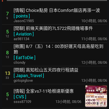
[情報] Choice點房 日本Comfort飯店再漲一波
7
[
points
]
9
JasonC1985
10小時前
,
08/06
[閒聊] 前幾天美國的7L5722飛錯機場事件
5
[
Aviation
]
12
as981134
11小時前
,
08/06
[揪團] 8/7（五）14：00添好運天母高島屋吃到
飽
8
[
EatToDie
]
13
cliondy
12小時前
,
08/06
[問題] 高知松山五天四夜行程請益
13
[
Japan_Travel
]
33
gotopiglove
13小時前
,
08/06
[情報] 全家vs7-11哈根達斯優惠
5
[
CVS
]
6
ssss87109
13小時前
,
08/06