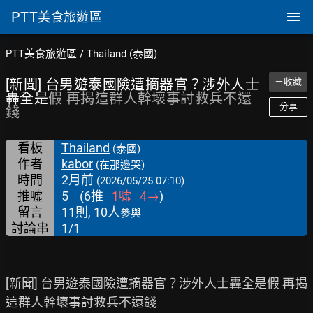
PTT
美食旅遊區
PTT美食旅遊區
/
Thailand (泰國)
[新聞] 台男遊泰國險遭摘器官？涉外人士
＋收藏
轟全是
假 再揭這群人幹壞事討救兵不還
分享
錢
看板
Thailand
(泰國)
作者
kabor
(在那邊哭)
時間
2月前
(2026/05/25 07:10)
推噓
5
(
6
推
1
噓
4
→
)
留言
11則, 10人
參與
討論串
1/1
[新聞] 台男遊泰國險遭摘器官？涉外人士轟全是假 再揭
這群人幹壞事討救兵不還錢
