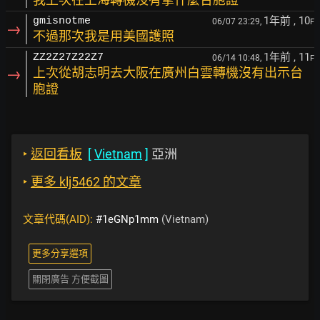
1年前
, 10
gmisnotme
06/07 23:29,
F
→
不過那次我是用美國護照
1年前
, 11
ZZ2Z27Z22Z7
06/14 10:48,
F
→
上次從胡志明去大阪在廣州白雲轉機沒有出示台
胞證
‣
返回看板
[
Vietnam
]
亞洲
‣
更多 klj5462 的文章
文章代碼(AID):
#1eGNp1mm
(Vietnam)
更多分享選項
關閉廣告 方便截圖