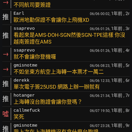
→
不同航司要簽證
1年前
, 2
Earl
06/06 00:02,
F
推
歐洲地勤保證不會讓你上飛機XD
1年前
, 3
ssaprevo
06/06 01:26,
F
推
看起來是AMS-DOH-SGN然後SGN-TPE這樣 你沒
越南簽證在AMS
1年前
, 4
ssaprevo
06/06 01:26,
F
→
就不會讓你登機囉
1年前
, 5
gmisnotme
06/06 08:23,
F
→
不如坐東方航空上海轉一本票才一萬二
1年前
, 6
derekk
06/06 12:33,
F
推
單次電子簽25USD 網路上辦一辦就有
1年前
, 7
hotanger
06/06 21:34,
F
推
上海轉沒台胞證會讓你登嗎？
1年前
, 8
callmefuck
06/07 19:50,
F
噓
笑死
1年前
, 9
gmisnotme
06/07 23:28,
F
推
我上次在上海轉機沒有拿什麼台胞證