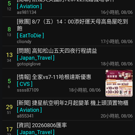
5
[
Aviation
]
12
as981134
16小時前
,
08/06
[揪團] 8/7（五）14：00添好運天母高島屋吃到
飽
8
[
EatToDie
]
13
cliondy
17小時前
,
08/06
[問題] 高知松山五天四夜行程請益
13
[
Japan_Travel
]
34
gotopiglove
18小時前
,
08/06
[情報] 全家vs7-11哈根達斯優惠
5
[
CVS
]
6
ssss87109
18小時前
,
08/06
[新聞] 捷星航空明年2月起變革 機上頭頂置物櫃
29
[
Aviation
]
51
a855341
20小時前
,
08/06
[資訊] 20260806匯率
17
[
Japan_Travel
]