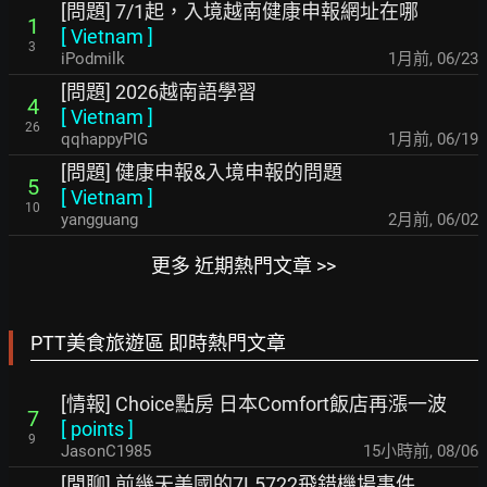
[問題] 7/1起，入境越南健康申報網址在哪
1
[
Vietnam
]
3
iPodmilk
1月前
,
06/23
[問題] 2026越南語學習
4
[
Vietnam
]
26
qqhappyPIG
1月前
,
06/19
[問題] 健康申報&入境申報的問題
5
[
Vietnam
]
10
yangguang
2月前
,
06/02
更多 近期熱門文章 >>
PTT美食旅遊區 即時熱門文章
[情報] Choice點房 日本Comfort飯店再漲一波
7
[
points
]
9
JasonC1985
15小時前
,
08/06
[閒聊] 前幾天美國的7L5722飛錯機場事件