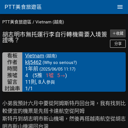
PTT
美食旅遊區
PTT美食旅遊區
/
Vietnam (越南)
胡志明市無托運行李自行轉機需要入境簽
＋收藏
證嗎？
分享
看板
Vietnam
(越南)
作者
klj5462
(Why so serious?)
時間
1年前
(2025/06/05 11:17)
推噓
4
(
5
推
1
噓
5
→
)
留言
11則, 8人
參與
討論串
1/1
小弟我預計六月中要從阿姆斯特丹回台灣，我有找到比
較便宜的機票是先搭卡達航空從阿姆

斯特丹到胡志明市新山機場，然後再搭越南航空從胡志
明市新山機場回台灣
