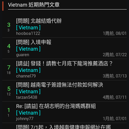
Vietnam 近期熱門文章
[問題] 北越結婚代辦
3
[
Vietnam
]
3
hooboa1122
1周前
,
08/01
[問題] 入境申報
4
[
Vietnam
]
5
guaren
2周前
,
07/22
[請益] 發錢！請教七月底下龍灣推薦酒店？
7
[
Vietnam
]
18
channel79
3周前
,
07/13
[問題] 越南電子簽證無法付款如何解決
5
[
Vietnam
]
12
tarzan5438
4周前
,
07/11
Re: [請益] 在胡志明的台灣媽媽群組
1
[
Vietnam
]
1
johnny77
1月前
,
07/01
[問題] 7/1起，入境越南健康申報網址在哪