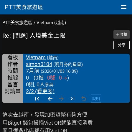
PTT
美食旅遊區
PTT美食旅遊區
/
Vietnam (越南)
Re: [問題] 入境美金上限
＋收藏
分享
看板
Vietnam
(越南)
作者
simon0104
(明月旁的星星)
時間
7月前
(2026/01/03 16:09)
推噓
0
(
0
推
0
噓
0
→
)
留言
0則, 0人
參與
討論串
2/2 (看更多)
說明
這次去越南，發現加密貨幣有夠方便

用Bitget 錢包掃描Viet QR就能直接消費

而且很多小店都有用Viet QR
