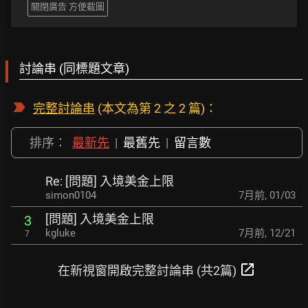
關閉廣告 方便截圖
討論串 (同標題文章)
完整討論串
(本文為第 2 之 2 篇)：
排序：
最新先
|
最舊先
|
留言數
Re: [問題] 入境美金上限
simon0104
7月前
,
01/03
[問題] 入境美金上限
3
kgluke
7月前
,
12/21
7
open_in_new
在新視窗開啟完整討論串 (共2篇)