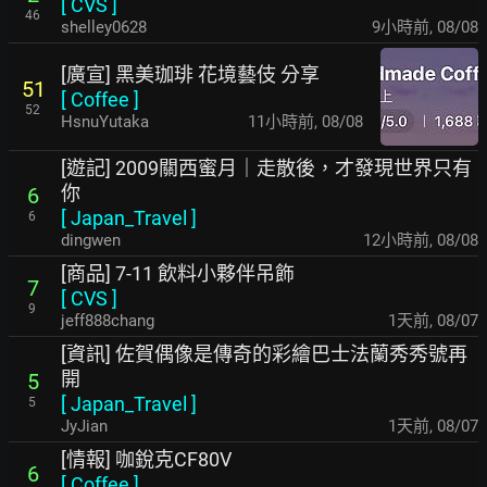
[
CVS
]
46
shelley0628
9小時前
,
08/08
[廣宣] 黑美珈琲 花境藝伎 分享
51
[
Coffee
]
52
HsnuYutaka
11小時前
,
08/08
[遊記] 2009關西蜜月｜走散後，才發現世界只有
你
6
[
Japan_Travel
]
6
dingwen
12小時前
,
08/08
[商品] 7-11 飲料小夥伴吊飾
7
[
CVS
]
9
jeff888chang
1天前
,
08/07
[資訊] 佐賀偶像是傳奇的彩繪巴士法蘭秀秀號再
開
5
[
Japan_Travel
]
5
JyJian
1天前
,
08/07
[情報] 咖銳克CF80V
6
[
Coffee
]