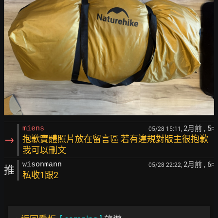
2月前
, 5
miens
05/28 15:11,
F
→
抱歉實體照片放在留言區 若有違規對版主很抱歉
我可以刪文
2月前
, 6
wisonmann
05/28 22:22,
F
推
私收1跟2