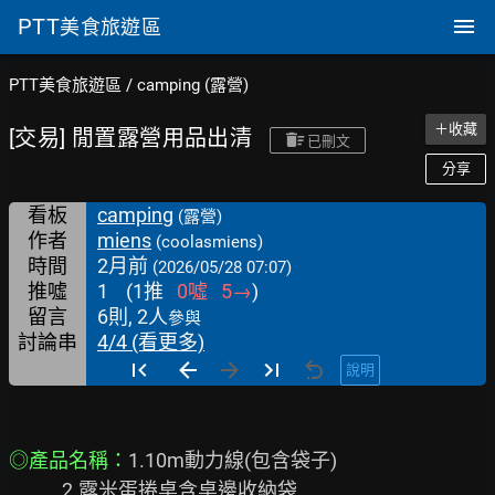
PTT
美食旅遊區
PTT美食旅遊區
/
camping (露營)
＋收藏
[交易] 閒置露營用品出清
已刪文
分享
看板
camping
(露營)
作者
miens
(coolasmiens)
時間
2月前
(2026/05/28 07:07)
推噓
1
(
1
推
0
噓
5
→
)
留言
6則, 2人
參與
討論串
4/4 (看更多)
說明
◎產品名稱：
1.10m動力線(包含袋子)

            2.露米蛋捲桌含桌邊收納袋
