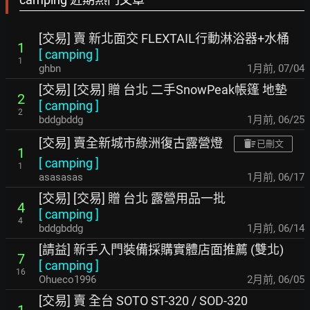
[交易] 賣 新北面交 FLEXTAIL行動淋浴器+水桶
1
[
camping
]
1
ghbn
1月前
,
07/04
[交易] [交易] 贈 台北 二手SnowPeak帳篷 地墊
2
[
camping
]
2
bddgbddg
1月前
,
06/25
[交易] 賣全新城市綠洲復古露營燈
已刪文
1
[
camping
]
1
asasasas
1月前
,
06/17
[交易] [交易] 贈 台北 露營用品一批
4
[
camping
]
4
bddgbddg
1月前
,
06/14
[請益] 新手入門裝備採購實體店面推薦 (雙北)
7
[
camping
]
16
Ohueco1996
2月前
,
06/05
[交易] 賣 全台 SOTO ST-320 / SOD-320
1