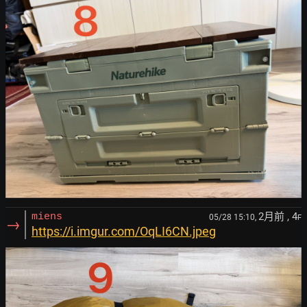
2月前
, 4
miens
05/28 15:10,
F
→
https://i.imgur.com/OqLI6CN.jpeg