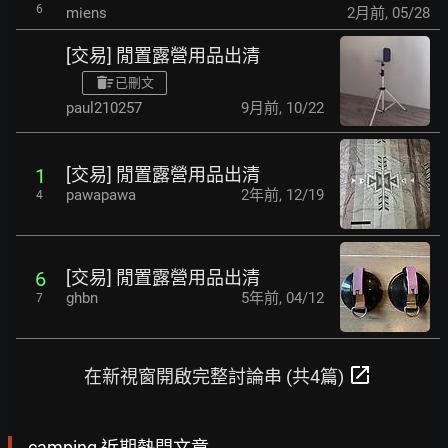
6
miens
2月前
,
05/28
[交易] 閒置露營用品出清
已刪文
paul210257
9月前
,
10/22
[交易] 閒置露營用品出清
1
pawapawa
2年前
,
12/19
4
[交易] 閒置露營用品出清
6
ghbn
5年前
,
04/12
7
open_in_new
在新視窗開啟完整討論串 (共4篇)
camping 近期熱門文章