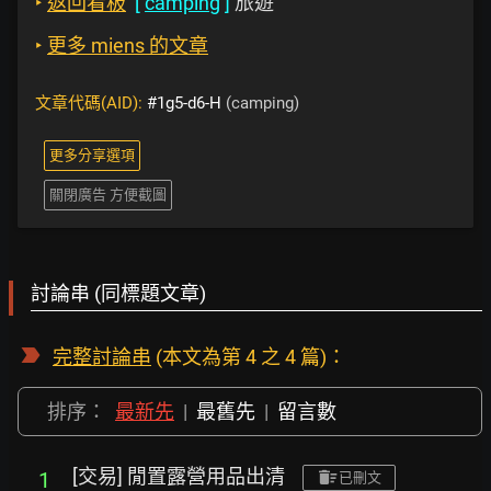
‣
返回看板
[
camping
]
旅遊
‣
更多 miens 的文章
文章代碼(AID):
#1g5-d6-H
(camping)
更多分享選項
關閉廣告 方便截圖
討論串 (同標題文章)
完整討論串
(本文為第 4 之 4 篇)：
排序：
最新先
|
最舊先
|
留言數
[交易] 閒置露營用品出清
1
已刪文