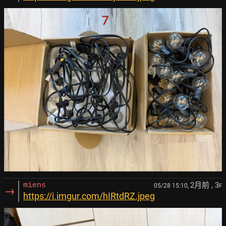
2月前
, 3
miens
05/28 15:10,
F
→
https://i.imgur.com/hIRtdRZ.jpeg