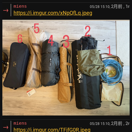
2月前
, 1
miens
05/28 15:10,
F
→
https://i.imgur.com/xNpQfLq.jpeg
2月前
, 2
miens
05/28 15:10,
F
→
https://i.imgur.com/TFjfG0R.jpeg