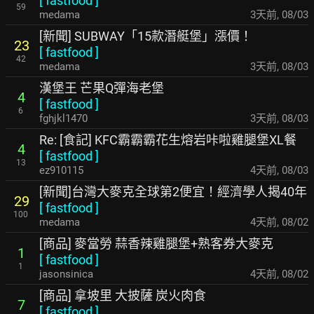
[
fastfood
]
59
medama
3天前
,
08/03
[新聞] SUBWAY「15款潛艇堡」漲價！
23
[
fastfood
]
42
medama
3天前
,
08/03
漢堡王 芒果Q彈海老堡
4
[
fastfood
]
6
fghjkl1470
3天前
,
08/03
Re: [食記] KFC霸霸霸花生熔岩咔啦雞腿堡XL餐
4
[
fastfood
]
13
ez910115
4天前
,
08/03
[新聞]台灣大麥克全球第2便宜！經濟學人揭40年
29
[
fastfood
]
100
medama
4天前
,
08/02
[商品] 麥當勞 蒜香辣雞腿堡+熟客券大麥克
1
[
fastfood
]
1
jasonsinica
4天前
,
08/02
[商品] 拿坡里 大披薩 炭火肉食
7
[
fastfood
]