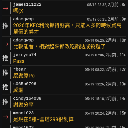
2月前
, 8
james111222
05/18 23:32,
F
→
嗎(X
2月前
, 9
adamqwop
05/19 06:25,
F
推
2026年KFC利潤抓得好高，只能人多的時候買高
單價的券才
2月前
, 10
adamqwop
05/19 06:25,
F
→
比較能看，相對起來都改吃鍋貼或粥麵了……
2月前
, 11
jerrysu74
05/19 07:06,
F
推
Pass
2月前
, 12
rbear
05/19 08:22,
F
推
感謝原Po
2月前
, 13
s065p0796
05/19 13:26,
F
推
感謝！
2月前
, 14
cindy164039
05/19 15:18,
F
推
謝謝分享
2月前
, 15
mono1023
05/19 20:24,
F
→
是現在5雞+盒塔299很划算
2月前
, 16
mono1023