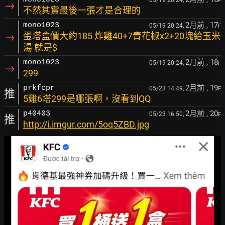
05/19 20:24,
F
→
不然其實最後一張才是合理的
2月前
, 17
mono1023
05/19 20:24,
F
→
蛋塔盒價大約185 炸雞40+7青花椒x2+20塊給玉米
湯 就是$
2月前
, 18
mono1023
05/19 20:24,
F
→
299
2月前
, 19
prkfcpr
05/23 14:49,
F
推
5雞6塔299是哪張啊，沒看到QQ
2月前
, 20
p40403
05/23 16:50,
F
推
http://i.imgur.com/5oq5ZBD.jpg