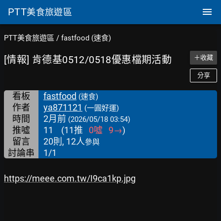
PTT
美食旅遊區
PTT美食旅遊區
/
fastfood (速食)
[情報] 肯德基0512/0518優惠檔期活動
＋收藏
分享
看板
fastfood
(速食)
作者
ya871121
(一圓好運)
時間
2月前
(2026/05/18 03:54)
推噓
11
(
11
推
0
噓
9
→
)
留言
20則, 12人
參與
討論串
1/1
https://meee.com.tw/I9ca1kp.jpg