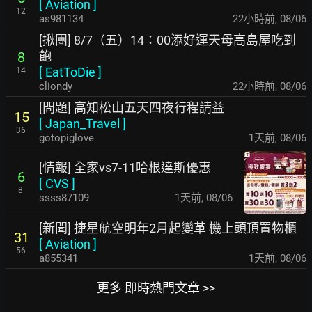
[
Aviation
]
12
as981134
22小時前
,
08/06
[揪團] 8/7（五）14：00添好運天母高島屋吃到
飽
8
[
EatToDie
]
14
cliondy
22小時前
,
08/06
[問題] 高知松山五天四夜行程請益
15
[
Japan_Travel
]
36
gotopiglove
1天前
,
08/06
[情報] 全家vs7-11哈根達斯優惠
6
[
CVS
]
8
ssss87109
1天前
,
08/06
[新聞] 捷星航空明年2月起變革 機上頭頂置物櫃
31
[
Aviation
]
56
a855341
1天前
,
08/06
更多 即時熱門文章 >>