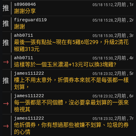
2月前
, 1
s8960046
05/18 15:12,
F
推
謝謝分享
2月前
, 2
fireguard119
05/18 15:28,
F
推
謝謝
2月前
, 3
ahb0711
05/18 15:30,
F
推
最後一張有點扯~現在有5雞6塔299，升級2清花
椒雞313元
2月前
, 4
ahb0711
05/18 15:30,
F
→
這樣等於一個玉米濃湯+13元可以換3塊雞?
2月前
, 5
james111222
05/18 23:32,
F
推
樓上不用太意外，折價券本來就不是每張都一樣
划算，
2月前
, 6
james111222
05/18 23:32,
F
→
每一張都是不同個體，沒必要拿最划算的一張來
檢視其
2月前
, 7
james111222
05/18 23:32,
F
→
他折價券，你有想過那些被嫌不划算、垃圾的券
的心情