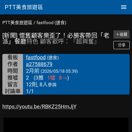
PTT
美食旅遊區
PTT美食旅遊區
/
fastfood (速食)
[新聞] 懷舊顧客樂歪了！必勝客帶回「老
＋收藏
派」餐廳
特色 顧客歡呼：『超興奮』
分享
看板
fastfood
(速食)
作者
a27588679
時間
2月前
(2026/05/18 05:39)
推噓
2
(
3
推
1
噓
8
→
)
留言
12則, 8人
參與
討論串
1/1
https://youtu.be/RBKZ25HmJjY