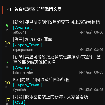
PTT美食旅遊區 即時熱門文章
[新聞] 捷星航空明年2月起變革 機上頭頂置物櫃
9
[
Aviation
]
14
a855341
4小時前
,
08/06
[資訊] 20260806匯率
15
[
Japan_Travel
]
20
mpmpsmom
6小時前
,
08/06
[新聞] 高溫可能導致更多航班無法準時起飛 甚
至於每次航班減掉10名
7
[
Aviation
]
15
hihihihehehe
14小時前
,
08/05
Re: [問題] 四國環瀨戶內海行程
10
[
Japan_Travel
]
31
flytofish
17小時前
,
08/05
[討論] 飲冰室包裝上的新詩，大家會看嗎
17
[
CVS
]
33