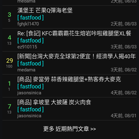
medama
2天前
,
08/03
漢堡王 芒果Q彈海老堡
3
[
fastfood
]
5
fghjkl1470
2天前
,
08/03
Re: [食記] KFC霸霸霸花生熔岩咔啦雞腿堡XL餐
4
[
fastfood
]
13
ez910115
3天前
,
08/03
[新聞]台灣大麥克全球第2便宜！經濟學人揭40年
29
[
fastfood
]
100
medama
3天前
,
08/02
[商品] 麥當勞 蒜香辣雞腿堡+熟客券大麥克
1
[
fastfood
]
1
jasonsinica
4天前
,
08/02
[商品] 拿坡里 大披薩 炭火肉食
7
[
fastfood
]
13
jasonsinica
4天前
,
08/01
更多 近期熱門文章 >>