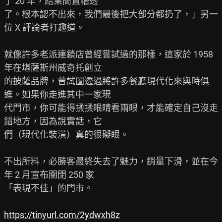
了 20 年，結果簡直糟透

了。根本認不出來，我們最後把大部分都扔了，」另一
位 X 評論者打趣道。

就像許多老派連鎖店曾經嘗試過的那樣，這家於 1958 
年在堪薩斯州威奇托創立

的披薩品牌，曾試圖透過將許多餐廳現代化來與時俱
進。如果你走進其中一家現

代門市，你可能得揉揉眼睛看兩眼，才能確定自己沒走
錯地方，因為說實話，它

們（現代化裝潢）真的很礙眼。

不出所料，必勝客最終失去了魅力，銷量下滑，並在今
年 2 月宣布關閉 250 家

「表現不佳」的門市。

https://tinyurl.com/2ydwxh8z