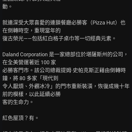
動。

就連深受大眾喜愛的連鎖餐廳必勝客（Pizza Hut）也
在倒轉時空，重現當年的

復古榮光——包括紅白格子桌巾等一切經典元素。

Daland Corporation 是一家總部位於堪薩斯州的公司，
在全美營運著近 100 家

必勝客門市。該公司總裁提姆·史帕克斯正藉由倒轉時
鐘，將 80 多家「現代到

令人厭煩、外觀冰冷」的門市重新裝潢，恢復成幾十年
前的模樣，以此延續必勝

客的生命力。

紅色屋頂？有。
