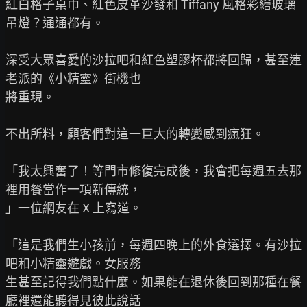
紅白格子桌巾、紅色皮革沙發和 Tiffany 風格彩繪玻璃
吊燈？通通都有。

深受大眾喜愛的沙拉吧和紅色塑膠杯都將回歸，甚至連
老派的《小精靈》街機也

將重現。

不出所料，顧客們對這一巨大的轉變感到瘋狂。

「我太興奮了！等門市修復完成後，我會把每週五去那
裡用餐當作一項新傳統，

」一位網友在 X 上寫道。

「這是我們生小孩前，每週四晚上的外食選擇。有沙拉
吧和小精靈遊戲。女服務

生甚至記得我們點什麼。如果能在退休後回到那種在餐
廳裡還能聽得見彼此說話
