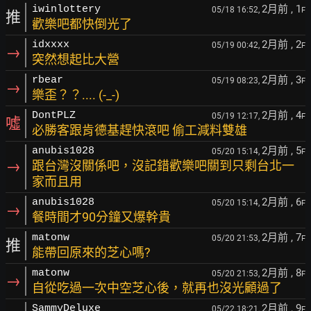
2月前
, 1
iwinlottery
05/18 16:52,
F
推
歡樂吧都快倒光了
2月前
, 2
idxxxx
05/19 00:42,
F
→
突然想起比大營
2月前
, 3
rbear
05/19 08:23,
F
→
樂歪？？.... (-_-)
2月前
, 4
DontPLZ
05/19 12:17,
F
噓
必勝客跟肯德基趕快滾吧 偷工減料雙雄
2月前
, 5
anubis1028
05/20 15:14,
F
→
跟台灣沒關係吧，沒記錯歡樂吧關到只剩台北一
家而且用
2月前
, 6
anubis1028
05/20 15:14,
F
→
餐時間才90分鐘又爆幹貴
2月前
, 7
matonw
05/20 21:53,
F
推
能帶回原來的芝心嗎?
2月前
, 8
matonw
05/20 21:53,
F
→
自從吃過一次中空芝心後，就再也沒光顧過了
2月前
, 9
SammyDeluxe
05/22 18:21,
F