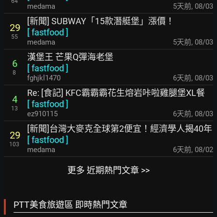
64
medama
5天前
,
08/03
[新聞] SUBWAY「15款潛艇堡」漲價！
29
[
fastfood
]
55
medama
5天前
,
08/03
漢堡王 芒果Q彈海老堡
6
[
fastfood
]
8
fghjkl1470
6天前
,
08/03
Re: [食記] KFC霸霸霸花生熔岩咔啦雞腿堡XL餐
4
[
fastfood
]
13
ez910115
6天前
,
08/03
[新聞]台灣大麥克全球第2便宜！經濟學人揭40年
29
[
fastfood
]
103
medama
6天前
,
08/02
更多 近期熱門文章 >>
PTT美食旅遊區 即時熱門文章