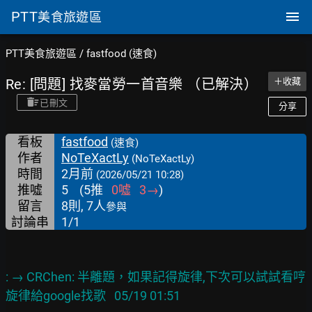
PTT
美食旅遊區
PTT美食旅遊區
/
fastfood (速食)
Re: [問題] 找麥當勞一首音樂 （已解決）
＋收藏
已刪文
分享
看板
fastfood
(速食)
作者
NoTeXactLy
(NoTeXactLy)
時間
2月前
(2026/05/21 10:28)
推噓
5
(
5
推
0
噓
3
→
)
留言
8則, 7人
參與
討論串
1/1
: → CRChen: 半離題，如果記得旋律,下次可以試試看哼