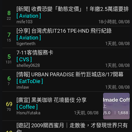
[新聞] 收費恐變「動態定價」！年繳2.5萬還要排
8
[
Aviation
]
22
mife103
18小時前
,
08/08
[分享] 台灣虎航IT216 TPE-HND 飛行紀錄
7
[
Aviation
]
15
tigerteeth
1天前
,
08/08
7-11客情服務卡
5
[
CVS
]
131
shelley0628
1天前
,
08/08
[情報] URBAN PARADISE 新竹巨城店8/17開幕
6
[
EatToDie
]
7
invlaw
1天前
,
08/08
[廣宣] 黑美珈琲 花境藝伎 分享
69
[
Coffee
]
70
HsnuYutaka
1天前
,
08/08
[遊記] 2009關西蜜月｜走散後，才發現世界只有