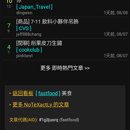
你
10
[
Japan_Travel
]
12
dingwen
1天前
,
08/08
[商品] 7-11 飲料小夥伴吊飾
7
[
CVS
]
9
jeff888chang
1天前
,
08/07
[閒聊] 削果皮刀生鏽
4
[
cookclub
]
7
pinkbest
1天前
,
08/07
更多 即時熱門文章 >>
‣
返回看板
[
fastfood
]
美食
‣
更多 NoTeXactLy 的文章
文章代碼(AID):
#1g3jusrq
(fastfood)