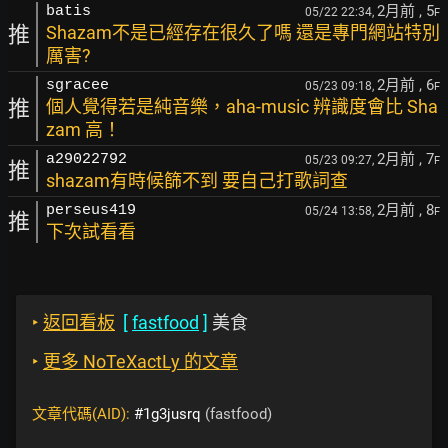
2月前
, 5
batis
05/22 22:34,
F
推
Shazam不是已經存在很久了嗎 還是專門網站特別
厲害?
2月前
, 6
sgracee
05/23 09:18,
F
推
個人覺得若是純音樂，aha-music 辨識度會比 Sha
zam 高！
2月前
, 7
a29022792
05/23 09:27,
F
推
shazam有時候篩不到 要自己打歌詞查
2月前
, 8
perseus419
05/24 13:58,
F
推
下次試看看
‣
返回看板
[
fastfood
]
美食
‣
更多 NoTeXactLy 的文章
文章代碼(AID):
#1g3jusrq
(fastfood)