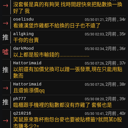
→
沒套餐是真的有夠哭 找時間趕快來把點數換一換
好了 我
2月前
, 34
oselisdu
05/30 01:21,
F
→
看連漢堡炸雞都不給換的日子也不遠了
2月前
, 35
allgking
05/30 02:03,
F
推
干你的台賣
2月前
, 36
darkMood
05/30 02:34,
F
噓
以上都是股市輸錢的.....................
2月前
, 37
Hattorimaid
05/30 07:26,
F
推
以前還有加價兌換可以蹭一張發票,現在只能用點
數而
2月前
, 38
Hattorimaid
05/30 07:26,
F
→
且還偷漲價qq
2月前
, 39
ph777
05/30 08:20,
F
推
臨櫃跟手機裡的點數都沒有炸雞了 套餐也是
2月前
, 40
q210216
05/30 10:41,
F
→
笑鼠原來靠杯抱怨台麥也要被貼標籤?就問某D股
市賺多少?=