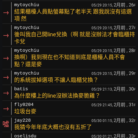
2月前
, 26
mytoychiu
05/29 20:15,
F
→
結果櫃檯人員點螢幕點了老半天 跟我說沒有這選
項 然
2月前
, 27
mytoychiu
05/29 20:15,
F
→
後叫我自己開line兌換（啊 就是沒辦法才會臨櫃持
卡兌
2月前
, 28
mytoychiu
05/29 20:15,
F
→
換啊）我到現在也不知道到底是櫃檯人員不會
點？還是麥
2月前
, 29
mytoychiu
05/29 20:15,
F
→
的系統拔掉選項 不讓人臨櫃兌換？
2月前
, 30
batis
05/29 21:13,
F
→
為什麼樓上的line沒辦法換麥脆雞？
2月前
, 31
fly0204
05/29 21:45,
F
→
垃圾台麥
2月前
, 32
jay228
05/30 01:15,
F
噓
我猜今年年底大概也沒有五折了
2月前
, 33
oselisdu
05/30 01:21,
F