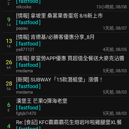
[
fastfood
]
2
nikcoke
13小時前
,
08/08
[情報] 拿坡里 桑葚果香蛋塔 8/6新上市
9
[
fastfood
]
14
papau
1天前
,
08/07
[情報] 肯德基/必勝客優惠分享_8月
13
[
fastfood
]
18
ya871121
4天前
,
08/05
[情報] 麥當勞APP優惠 買超值全餐送大麥克沾醬
26
[
fastfood
]
64
medama
5天前
,
08/03
[新聞] SUBWAY「15款潛艇堡」漲價！
28
[
fastfood
]
54
medama
5天前
,
08/03
漢堡王 芒果Q彈海老堡
6
[
fastfood
]
8
fghjkl1470
5天前
,
08/03
Re: [食記] KFC霸霸霸花生熔岩咔啦雞腿堡XL餐
4
[
fastfood
]