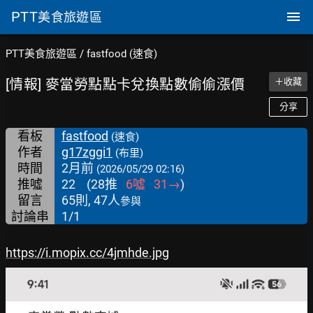
PTT
美食旅遊區
PTT美食旅遊區
/
fastfood (速食)
[情報] 麥當勞點點卡兌換點數偷偷漲價
＋收藏
分享
看板
fastfood
(速食)
作者
g17zggi1
(布里)
時間
2月前
(2026/05/29 02:16)
推噓
22
(
28
推
6
噓
31
→
)
留言
65則, 47人
參與
討論串
1/1
https://i.mopix.cc/4jmhde.jpg