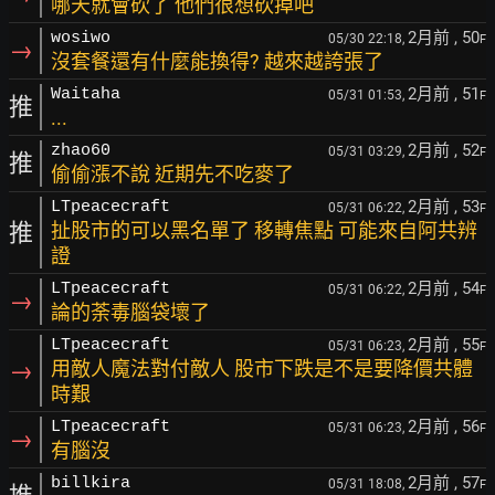
哪天就會砍了 他們很想砍掉吧
2月前
, 50
wosiwo
05/30 22:18,
F
→
沒套餐還有什麼能換得? 越來越誇張了
2月前
, 51
Waitaha
05/31 01:53,
F
推
...
2月前
, 52
zhao60
05/31 03:29,
F
推
偷偷漲不說 近期先不吃麥了
2月前
, 53
LTpeacecraft
05/31 06:22,
F
推
扯股市的可以黑名單了 移轉焦點 可能來自阿共辨
證
2月前
, 54
LTpeacecraft
05/31 06:22,
F
→
論的荼毒腦袋壞了
2月前
, 55
LTpeacecraft
05/31 06:23,
F
→
用敵人魔法對付敵人 股市下跌是不是要降價共體
時艱
2月前
, 56
LTpeacecraft
05/31 06:23,
F
→
有腦沒
2月前
, 57
billkira
05/31 18:08,
F