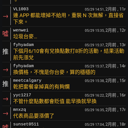
。
2月前
, 11
VL1003
05/29 14:51,
F
→
連 APP 都能壞掉不給用，重裝 N 次無解，直接省
下來。
2月前
, 12
wenwei
05/29 15:35,
F
噓
垃圾台麥…
2月前
, 13
fyhyadam
05/29 15:37,
F
推
下個月6/10會有兌換點數打8折的活動，結果活動
前先漲兌
2月前
, 14
fyhyadam
05/29 15:37,
F
→
換價格，不愧是你台麥，算的穩穩的
2月前
, 15
meetcalgary
05/29 15:38,
F
推
乾把套餐拿掉真的有夠爛
2月前
, 16
yyc1217
05/29 16:22,
F
→
不管什麼點數都會貶值 能早換就早換
2月前
, 17
mnxzq
05/29 16:35,
F
→
代表商品要漲價了
2月前
, 18
sunset0511
05/29 17:04,
F
噓