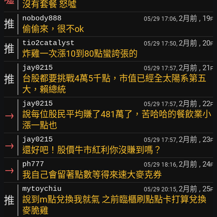
沒有套餐 怒噓
2月前
, 19
nobody888
05/29 17:06,
F
推
偷偷來，很不ok
2月前
, 20
tio2catalyst
05/29 17:50,
F
推
炸雞一次漲10到80點蠻誇張的
2月前
, 21
jay0215
05/29 17:57,
F
推
台股都要挑戰4萬5千點，市值已經全太陽系第五
大，賴總統
2月前
, 22
jay0215
05/29 17:57,
F
→
說每位股民平均賺了481萬了，苦哈哈的餐飲業小
漲一點也
2月前
, 23
jay0215
05/29 17:57,
F
→
還好吧！股價牛市紅利你沒賺到嗎？
2月前
, 24
ph777
05/29 18:16,
F
→
我自己會留著點數等得來速大麥克券
2月前
, 25
mytoychiu
05/29 20:15,
F
推
說到m點兌換我就氣 之前臨櫃刷點點卡打算兌換
麥脆雞