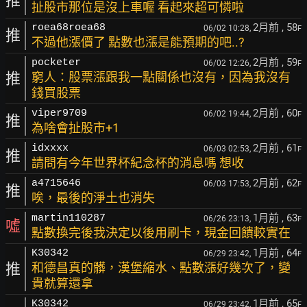
推
扯股市那位是沒上車喔 看起來超可憐啦
2月前
, 58
roea68roea68
06/02 10:28,
F
推
不過他漲價了 點數也漲是能預期的吧..?
2月前
, 59
pocketer
06/02 12:26,
F
推
窮人：股票漲跟我一點關係也沒有，因為我沒有
錢買股票
2月前
, 60
viper9709
06/02 19:44,
F
推
為啥會扯股市+1
2月前
, 61
idxxxx
06/03 02:53,
F
推
請問有今年世界杯紀念杯的消息嗎 想收
2月前
, 62
a4715646
06/03 17:53,
F
推
唉，最後的淨土也消失
1月前
, 63
martin110287
06/26 23:13,
F
噓
點數換完後我決定以後用刷卡，現金回饋較實在
1月前
, 64
K30342
06/29 23:42,
F
推
和德昌真的髒，漢堡縮水、點數漲好幾次了，變
貴就算還拿
1月前
, 65
K30342
06/29 23:42,
F