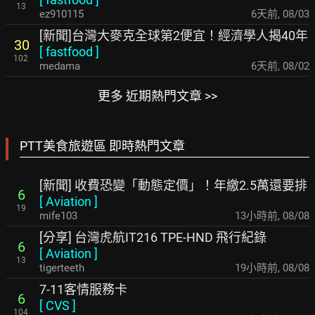
13
ez910115
6天前
,
08/03
[新聞]台灣大麥克全球第2便宜！經濟學人揭40年
30
[
fastfood
]
102
medama
6天前
,
08/02
更多 近期熱門文章 >>
PTT美食旅遊區 即時熱門文章
[新聞] 收費恐變「動態定價」！年繳2.5萬還要排
6
[
Aviation
]
19
mife103
13小時前
,
08/08
[分享] 台灣虎航IT216 TPE-HND 飛行紀錄
6
[
Aviation
]
13
tigerteeth
19小時前
,
08/08
7-11客情服務卡
6
[
CVS
]
104