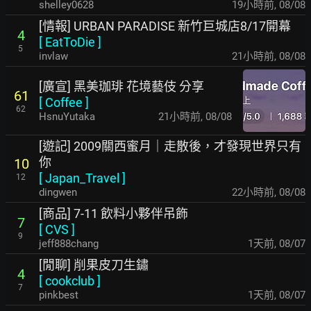
shelley0628
19小時前
,
08/08
[情報] URBAN PARADISE 新竹巨城店8/17開幕
4
[
EatToDie
]
5
invlaw
21小時前
,
08/08
[廣宣] 黑美珈琲 花境藝伎 分享
61
[
Coffee
]
62
HsnuYutaka
21小時前
,
08/08
[遊記] 2009關西蜜月｜走散後，才發現世界只有
你
10
[
Japan_Travel
]
12
dingwen
22小時前
,
08/08
[商品] 7-11 飲料小夥伴吊飾
7
[
CVS
]
9
jeff888chang
1天前
,
08/07
[閒聊] 削果皮刀生鏽
4
[
cookclub
]
7
pinkbest
1天前
,
08/07