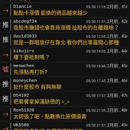
2月前
, 41
Diancie
05/30 11:16,
F
→
點點卡漲價 能換的商品越來越少
2月前
, 42
abcdegf34
05/30 11:51,
F
推
我股市賺錢也會靠背漲價 扯股市的在離題啥？
2月前
, 43
david3033
05/30 12:58,
F
推
就是一群唱衰仔在靠北 看你們出事最開心那種
2月前
, 44
kikujiro
05/30 14:03,
F
→
樓下要抵制嗎？
2月前
, 45
meowchen
05/30 16:46,
F
噓
先漲點再打折?
2月前
, 46
moneychen
05/30 17:43,
F
推
扯什麼股市 有夠無聊
2月前
, 47
b54102
05/30 17:57,
F
推
把套餐拿掉滿缺德的 =_=
2月前
, 48
Ron51320
05/30 21:55,
F
→
太誇張了吧，點數換比原價還貴
2月前
, 49
UK5566
05/30 21:57,
F
→