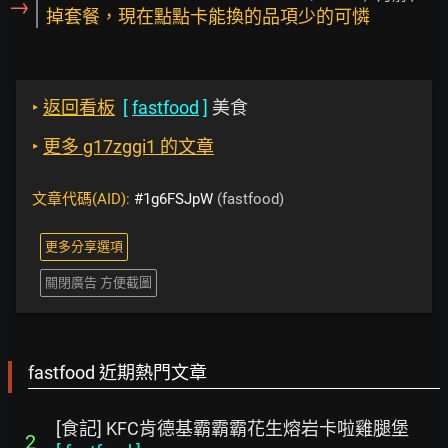
→
掉套餐，現在點點卡能換的品項少的可憐
‣
返回看板
[
fastfood
]
美食
‣
更多 g17zggi1 的文章
文章代碼(AID):
#1g6FSJpW
(fastfood)
更多分享選項
關閉廣告 方便截圖
fastfood 近期熱門文章
[食記] KFC肯德基霸霸霸花生熔岩卡啦雞腿堡
2