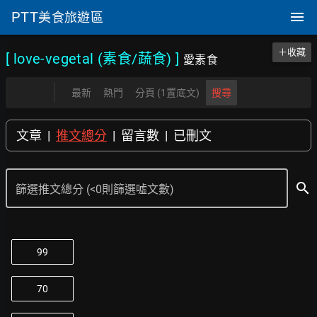
PTT
美食旅遊區
＋收藏
[ love-vegetal (素食/蔬食)
]
愛素食
最新
熱門
分頁 (1置底文)
搜尋
文章
|
推文總分
|
留言數
|
已刪文
search
篩選推文總分 (<0則篩選噓文數)
99
70