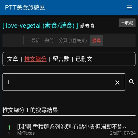
PTT
美食旅遊區
＋收藏
[ love-vegetal (素食/蔬食)
]
愛素食
最新
熱門
分頁 (1置底文)
搜尋
文章
|
推文總分
|
留言數
|
已刪文
search
clear
推文總分 1 的搜尋結果
[閒聊] 香積麵系列泡麵-有點小貴但湯頭不錯~
1
MrTaxes
2周前
,
07/24
1