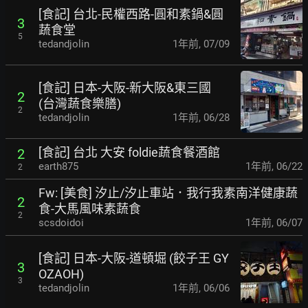
[食記] 台北-民權西路-圓和素鍋&圓
3
蔬食堂
5
tedandjolin
1年前
,
07/09
[食記] 日本-大阪-新大阪&東三國
2
(台灣蔬食樂膳)
2
tedandjolin
1年前
,
06/28
[食記] 台北 大安 foldie蔬食餐酒館
2
earth875
1年前
,
06/22
2
Fw: [美食] 汐止/汐止車站．我行我素南洋健康蔬
2
食-大馬風味素蔬食
2
scsdoidoi
1年前
,
06/07
[食記] 日本-大阪-道頓堀 (餃子王 GY
3
OZAOH)
3
tedandjolin
1年前
,
06/06