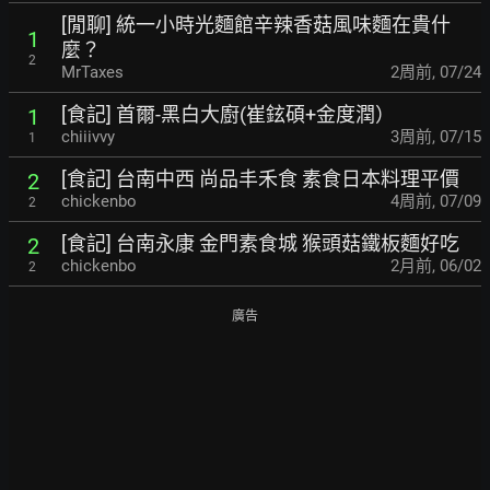
[閒聊] 統一小時光麵館辛辣香菇風味麵在貴什
1
麼？
2
MrTaxes
2周前
,
07/24
[食記] 首爾-黑白大廚(崔鉉碩+金度潤）
1
chiiivvy
3周前
,
07/15
1
[食記] 台南中西 尚品丰禾食 素食日本料理平價
2
chickenbo
4周前
,
07/09
2
[食記] 台南永康 金門素食城 猴頭菇鐵板麵好吃
2
chickenbo
2月前
,
06/02
2
廣告