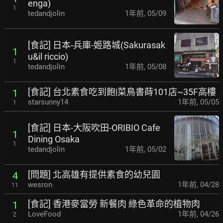
enga)
1
tedandjolin
1年前
,
05/09
[食記] 日本-兵庫-姬路城(Sakurasak
1
u&il riccio)
1
tedandjolin
1年前
,
05/08
[食記] 台北素食吃到飽|菜鳥書蒔101店~35F高樓
1
starsunny14
1年前
,
05/05
1
[食記] 日本-大阪吹田-ORIBIO Cafe
1
Dining Osaka
1
tedandjolin
1年前
,
05/02
[問題] 北高雄有提供素食的幼兒園
4
wesron
1年前
,
04/28
11
[食記] 香港麥當勞 新餐肉 綠色革命的植物肉
1
LoveFood
1年前
,
04/26
2