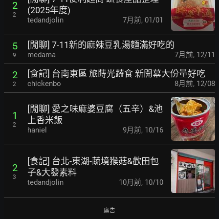
2
(2025年度)
2
tedandjolin
7月前
,
01/01
[閒聊] 7-11新的麻辣豆乳湯麵滿好吃的
5
medama
7月前
,
12/11
9
[食記] 台南東區 旅蒔光蔬食 新開幕大份量好吃
2
chickenbo
8月前
,
12/08
2
[閒聊] 愛之味麻婆豆腐（五辛）&池
1
上香米飯
2
haniel
9月前
,
10/16
[食記] 台北-東湖-蔬境猴菇&歡田包
2
子&大發素料
3
tedandjolin
10月前
,
10/10
廣告