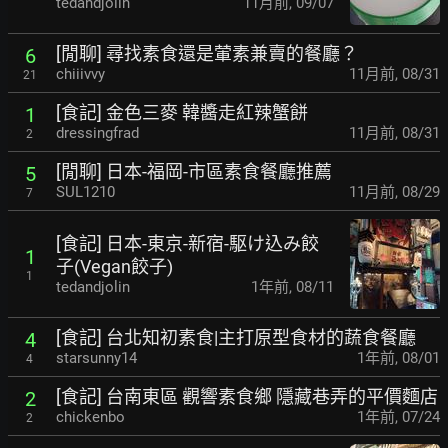
tedandjolin
11月前
,
09/07
[閒聊] 尋找素食還是葷素兼賣的餐廳？
6
chiiivvy
11月前
,
08/31
21
[食記] 金色三麥 韓醬走紅辣蟹餅
1
dressingfrad
11月前
,
08/31
2
[閒聊] 日本-福岡-市區素食餐廳推薦
5
SUL1210
11月前
,
08/29
7
[食記] 日本-東京-新宿-駆け込み餃
1
子(Vegan餃子)
1
tedandjolin
1年前
,
08/11
[食記] 台北知初素食|主打原型食材的蔬食餐廳
4
starsunny14
1年前
,
08/01
4
[食記] 台南東區 觀響素食鄉 隱藏巷弄的平價麵店
2
chickenbo
1年前
,
07/24
2