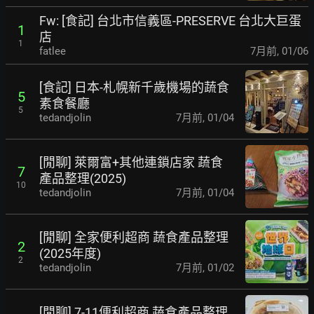
Fw: [食記] 台北市信義區-PRESERVE 台北大巨蛋
1
店
1
fatlee
7月前
,
01/06
[食記] 日本-札幌新千歲機場的蔬食
5
素食餐廳
5
tedandjolin
7月前
,
01/04
[閒聊] 萊爾富+其他連鎖店家 蔬食
7
產品整理(2025)
10
tedandjolin
7月前
,
01/04
[閒聊] 全家便利超商 蔬食產品整理
2
(2025年度)
2
tedandjolin
7月前
,
01/02
[閒聊] 7-11便利超商 蔬食產品整理