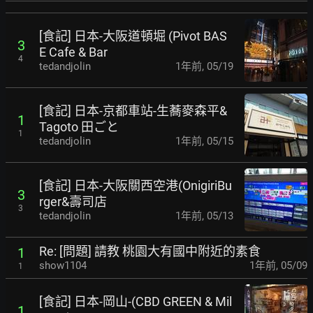
[食記] 日本-大阪道頓堀 (Pivot BAS
3
E Cafe & Bar
4
tedandjolin
1年前
,
05/19
[食記] 日本-京都車站-生蕎麥森平&
1
Tagoto 田ごと
1
tedandjolin
1年前
,
05/15
[食記] 日本-大阪關西空港(OnigiriBu
3
rger&壽司店
3
tedandjolin
1年前
,
05/13
Re: [問題] 請教 桃園大有國中附近的素食
1
show1104
1年前
,
05/09
1
[食記] 日本-岡山-(CBD GREEN & Mil
1