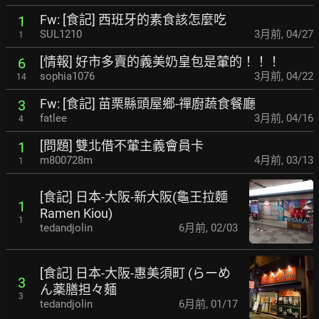
Fw: [食記] 西班牙的素食該怎麼吃
1
SUL1210
3月前
,
04/27
1
[情報] 好市多賣的義美奶皇包是葷的！！！
6
sophia1076
3月前
,
04/22
14
Fw: [食記] 苗栗縣頭屋鄉-禪廚蔬食餐廳
3
fatlee
3月前
,
04/16
4
[問題] 雙北借不葷主義會員卡
1
m800728m
4月前
,
03/13
1
[食記] 日本-大阪-新大阪(龜王拉麵
1
Ramen Kiou)
1
tedandjolin
6月前
,
02/03
[食記] 日本-大阪-惠美須町 (らーめ
3
ん薬膳担々麺
3
tedandjolin
6月前
,
01/17