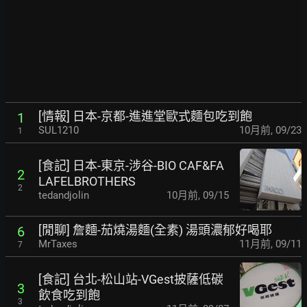
[情報] 日本-京都-進進堂歐式麵包吃到飽
1
SUL1210
10月前
,
09/23
1
[食記] 日本-東京-涉谷-BIO CAF&FA
2
LAFELBROTHERS
2
tedandjolin
10月前
,
09/15
[閒聊] 詹麵-茄燒湯麵(全素) 湯頭濃郁好喝耶
6
MrTaxes
11月前
,
09/11
7
[食記] 台北-松山站-VGest披薩低碳
3
飲食吃到飽
3