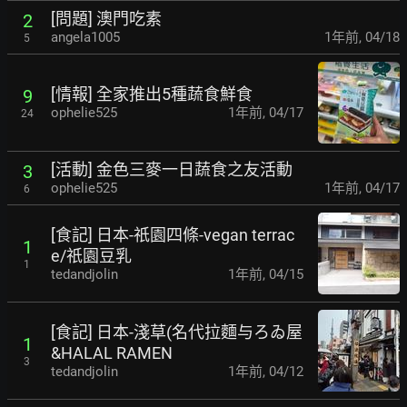
[問題] 澳門吃素
2
angela1005
1年前
,
04/18
5
[情報] 全家推出5種蔬食鮮食
9
ophelie525
1年前
,
04/17
24
[活動] 金色三麥一日蔬食之友活動
3
ophelie525
1年前
,
04/17
6
[食記] 日本-祇園四條-vegan terrac
1
e/祇園豆乳
1
tedandjolin
1年前
,
04/15
[食記] 日本-淺草(名代拉麵与ろゐ屋
1
&HALAL RAMEN
3
tedandjolin
1年前
,
04/12