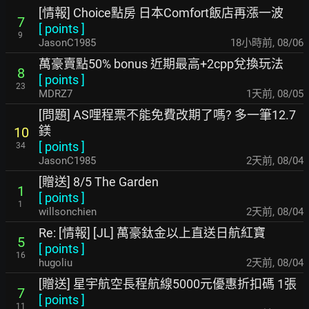
[情報] Choice點房 日本Comfort飯店再漲一波
7
[
points
]
9
JasonC1985
18小時前
,
08/06
萬豪賣點50% bonus 近期最高+2cpp兌換玩法
8
[
points
]
23
MDRZ7
1天前
,
08/05
[問題] AS哩程票不能免費改期了嗎? 多一筆12.7
鎂
10
[
points
]
34
JasonC1985
2天前
,
08/04
[贈送] 8/5 The Garden
1
[
points
]
1
willsonchien
2天前
,
08/04
Re: [情報] [JL] 萬豪鈦金以上直送日航紅寶
5
[
points
]
16
hugoliu
2天前
,
08/04
[贈送] 星宇航空長程航線5000元優惠折扣碼 1張
7
[
points
]
11