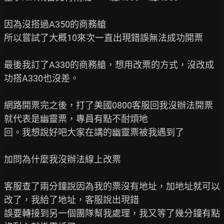
因為沒搭過A350的商務艙

所以嘗試了大概10來次一直出現錯誤無法成功開票

最後我訂了A330的商務艙，想用改票的方式，沒改成
功搭A330也沒差。

網路開票完之後，打了美國0800客服回我沒辦法開票
就代表是幽靈票，專員有點不耐煩地

回。我想說好吧大家在講的幽靈票被我遇到了

加問為什麼我沒辦法線上改票

客服查了兩分鐘說因為我的票沒有地址，加地址就可以
改了，我給了地址，客服說出現錯

誤要轉接到另一個團隊幫我處理，我又等了幾分鐘有點