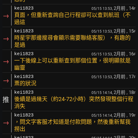
2月前
, 14
kei1823
05/15 13:53,
F
→
頁面，但重新查詢自己行程卻可以查到航班（不
過這
2月前
, 15
kei1823
05/15 13:53,
F
→
時星宇那邊搜尋會顯示需要聯絡客服），有趣的
是過
2月前
, 16
kei1823
05/15 13:53,
F
→
一下後線上可以重新查到那個位置，很明顯就是
幽靈
2月前
, 17
kei1823
05/15 13:53,
F
→
票的狀況
2月前
, 18
kei1823
05/15 14:14,
F
推
後續是過幾天（約24-72小時）突然發現整個行程
消失
2月前
, 19
kei1823
05/15 14:14,
F
→
，問文字客服才知道是付款問題，然後重新幫我
撈出