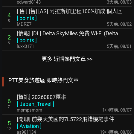
edward8143
3天前
,
08/03
[ 售 ] [售] [AS] 阿拉斯加里程100%加成 個人回
4
[
points
]
5
MDRZ7
5天前
,
08/02
[情報] [DL] Delta SkyMiles 免費 Wi-Fi (Delta
2
[
points
]
5
luxx0171
5天前
,
08/01
更多 近期熱門文章 >>
PTT美食旅遊區 即時熱門文章
[資訊] 20260807匯率
6
[
Japan_Travel
]
7
mpmpsmom
1小時前
,
08/07
[閒聊] 前幾天美國的7L5722飛錯機場事件
5
[
Aviation
]
12
as981134
19小時前
,
08/06