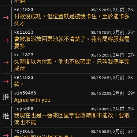
不過
2月前
, 25
kei1823
05/15 20:51,
F
→
付款沒成功，但位置就是被我卡住，至於能卡多
久才
2月前
, 26
kei1823
05/15 20:51,
F
→
會被取消放回票池就不清楚了。我有問客服我需
要多
2月前
, 27
kei1823
05/15 20:51,
F
→
久時間以內付款，他也不敢確定，只叫我儘早完
成付
2月前
, 28
kei1823
05/15 20:51,
F
→
款。
2月前
, 29
sin59466
05/15 22:08,
F
推
Agree with you
2月前
, 30
roys606
05/18 00:51,
F
推
我現在也是一張來回星宇要改時間不能改，要取
消也不能
2月前
, 31
roys606
05/18 00:51,
F
→