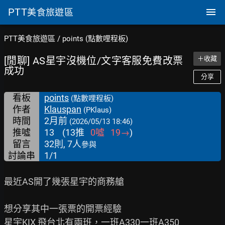
PTT
美食旅遊區
PTT美食旅遊區
/
points (點數哩程板)
[閒聊] AS星宇沒機位/文字客服免費改票
＋收藏
成功
分享
看板
points
(點數哩程板)
作者
Klauspan
(PKlaus)
時間
2月前
(2026/05/13 18:46)
推噓
13
(
13
推
0
噓
19
→
)
留言
32則, 7人
參與
討論串
1/1
最近AS開了幾張星宇的商務艙

想分享其中一張票的開票經驗

星宇KIX 飛台北有兩班，一班A330一班A350
