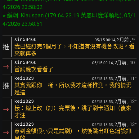
4/2026 23:58:02

※ 編輯: Klauspan (179.64.23.19 英屬印度洋領地), 05/1
2月前
, 9
sin59466
05/15 00:14,
F
推
我已經訂完5個月了，不知道有沒有機會改班。看
來就再多
2月前
, 10
sin59466
05/15 00:14,
F
→
嘗試幾次看看了
2月前
, 11
kei1823
05/15 13:53,
F
推
其實我跟你一樣，所以我才這樣推測。我的情況
是這
2月前
, 12
kei1823
05/15 13:53,
F
→
樣：線上改（訂）完票後，跳了刷卡通知（後來
才注
2月前
, 13
kei1823
05/15 13:53,
F
→
意到金額很小只是試刷），然後跳出紅色錯誤訊
息的