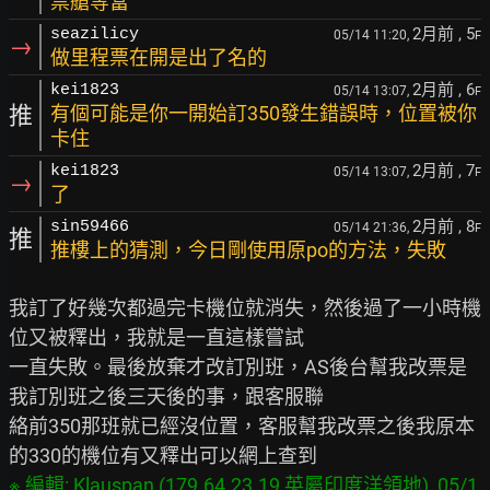
票艙等當
2月前
, 5
seazilicy
05/14 11:20,
F
→
做里程票在開是出了名的
2月前
, 6
kei1823
05/14 13:07,
F
推
有個可能是你一開始訂350發生錯誤時，位置被你
卡住
2月前
, 7
kei1823
05/14 13:07,
F
→
了
2月前
, 8
sin59466
05/14 21:36,
F
推
推樓上的猜測，今日剛使用原po的方法，失敗
我訂了好幾次都過完卡機位就消失，然後過了一小時機
位又被釋出，我就是一直這樣嘗試

一直失敗。最後放棄才改訂別班，AS後台幫我改票是
我訂別班之後三天後的事，跟客服聯

絡前350那班就已經沒位置，客服幫我改票之後我原本
※ 編輯: Klauspan (179.64.23.19 英屬印度洋領地), 05/1