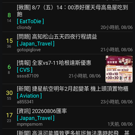
[揪團] 8/7（五）14：00添好運天母高島屋吃到
飽
8
[
EatToDie
]
14
cliondy
20小時前
,
08/06
[問題] 高知松山五天四夜行程請益
15
[
Japan_Travel
]
36
gotopiglove
21小時前
,
08/06
[情報] 全家vs7-11哈根達斯優惠
6
[
CVS
]
8
ssss87109
21小時前
,
08/06
[新聞] 捷星航空明年2月起變革 機上頭頂置物櫃
30
[
Aviation
]
55
a855341
23小時前
,
08/06
[資訊] 20260806匯率
17
[
Japan_Travel
]
23
mpmpsmom
1天前
,
08/06
[新聞] 高溫可能導致更多航班無法準時起飛 甚