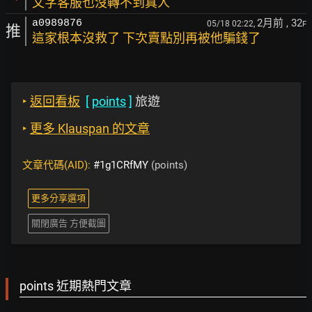
文字客服也沒轉不到真人
2月前
, 32
a0989876
05/18 02:22,
F
推
這家根本沒救了 下次賣點別再被他騙錢了
‣
返回看板
[
points
]
旅遊
‣
更多 Klauspan 的文章
文章代碼(AID):
#1g1CRfMY
(points)
更多分享選項
關閉廣告 方便截圖
points 近期熱門文章