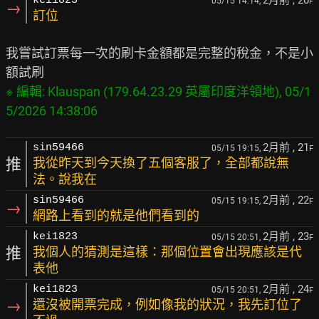
2月前
, 20
kei1823
05/15 14:14,
F
→
訂位
我嘗試訂票每一次的刷卡金額都是完整的稅金，不是小
※ 編輯: Klauspan (179.64.23.29 英屬印度洋領地), 05/1
2月前
, 21
sin59466
05/15 19:15,
F
推
我從昨天到今天換了五個客服了，全部都說無
法。說我在
2月前
, 22
sin59466
05/15 19:15,
F
→
網路上看到的就是他們看到的
2月前
, 23
kei1823
05/15 20:51,
F
推
我個人的猜測是這樣：那個位置會出現應該是代
表他
2月前
, 24
kei1823
05/15 20:51,
F
→
還沒被開票完成，例如像我的狀況，我先訂位了