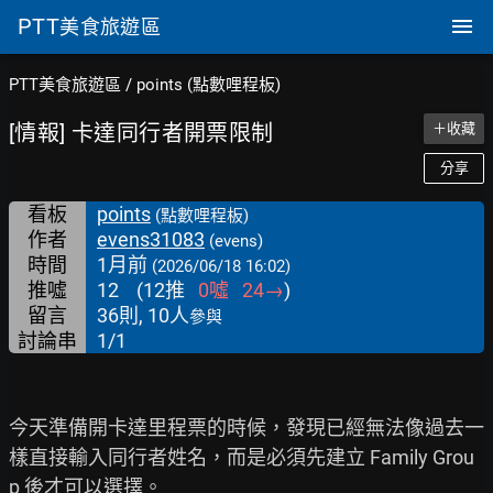
PTT
美食旅遊區
PTT美食旅遊區
/
points (點數哩程板)
[情報] 卡達同行者開票限制
＋收藏
分享
看板
points
(點數哩程板)
作者
evens31083
(evens)
時間
1月前
(2026/06/18 16:02)
推噓
12
(
12
推
0
噓
24
→
)
留言
36則, 10人
參與
討論串
1/1
今天準備開卡達里程票的時候，發現已經無法像過去一
樣直接輸入同行者姓名，而是必須先建立 Family Grou
p 後才可以選擇。
