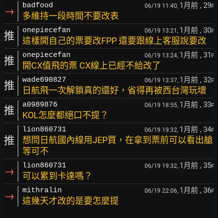
1月前
, 29
badfood
06/19 11:40,
F
→
多維持一段時間不要改表
1月前
, 30
onepiecefan
06/19 13:21,
F
推
這樣開自己的票要改FPP 還要跟線上客服說要改
1月前
, 31
onepiecefan
06/19 13:24,
F
推
開CX值飛的票 CX線上已經不給改了
1月前
, 32
wade690827
06/19 13:37,
F
推
日航飛一次解鎖真的還好，省得再被西台灣玩壞
1月前
, 33
a0989876
06/19 18:55,
F
推
KOL怎麼都絕口不提？
1月前
, 34
lion860731
06/19 19:32,
F
推
想問日航國內線用JEP買，在拿到票前可以看出艙
等可不
1月前
, 35
lion860731
06/19 19:32,
F
→
可以累到卡達嗎？
1月前
, 36
mithralin
06/19 22:06,
F
→
這幾天才改的是要怎麼提