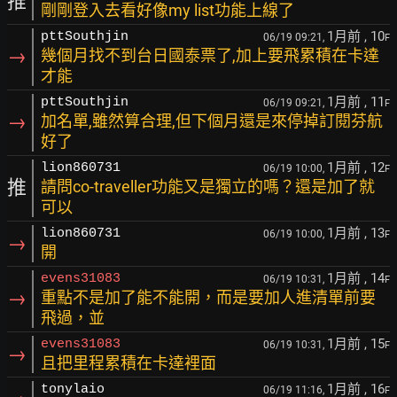
推
剛剛登入去看好像my list功能上線了
1月前
, 10
pttSouthjin
06/19 09:21,
F
→
幾個月找不到台日國泰票了,加上要飛累積在卡達
才能
1月前
, 11
pttSouthjin
06/19 09:21,
F
→
加名單,雖然算合理,但下個月還是來停掉訂閱芬航
好了
1月前
, 12
lion860731
06/19 10:00,
F
推
請問co-traveller功能又是獨立的嗎？還是加了就
可以
1月前
, 13
lion860731
06/19 10:00,
F
→
開
1月前
, 14
evens31083
06/19 10:31,
F
→
重點不是加了能不能開，而是要加人進清單前要
飛過，並
1月前
, 15
evens31083
06/19 10:31,
F
→
且把里程累積在卡達裡面
1月前
, 16
tonylaio
06/19 11:16,
F