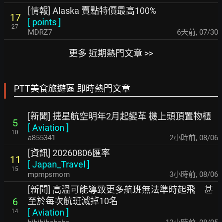
[情報] Alaska 賣點特價最高100%
17
[
points
]
27
MDRZ7
6天前
,
07/30
更多 近期熱門文章 >>
PTT美食旅遊區 即時熱門文章
[新聞] 捷星航空明年2月起變革 機上頭頂置物櫃
5
[
Aviation
]
10
a855341
2小時前
,
08/06
[資訊] 20260806匯率
11
[
Japan_Travel
]
15
mpmpsmom
3小時前
,
08/06
[新聞] 高溫可能導致更多航班無法準時起飛 甚
至於每次航班減掉10名
6
[
Aviation
]
14