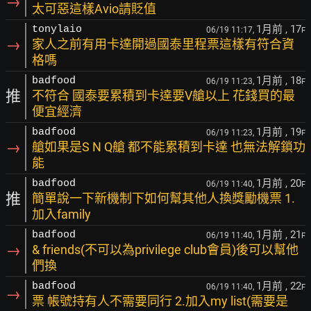
→
太可惡這樣Avio請貶值
1月前
, 17
tonylaio
06/19 11:17,
F
→
家人之前有用卡達開過國泰里程票這樣有符合資
格嗎
1月前
, 18
badfood
06/19 11:23,
F
推
不符合 國泰要累積到卡達要V艙以上 花錢買的最
便宜經濟
1月前
, 19
badfood
06/19 11:23,
F
→
艙如果是S N Q艙 都不能累積到卡達 也無法解鎖功
能
1月前
, 20
badfood
06/19 11:40,
F
推
簡單說一下新機制下如何幫其他人換獎勵機票 1.
加入family
1月前
, 21
badfood
06/19 11:40,
F
→
& friends(不可以為privilege club會員)後可以幫他
們換
1月前
, 22
badfood
06/19 11:40,
F
→
票 帳號持有人不需要同行 2.加入my list(需要是