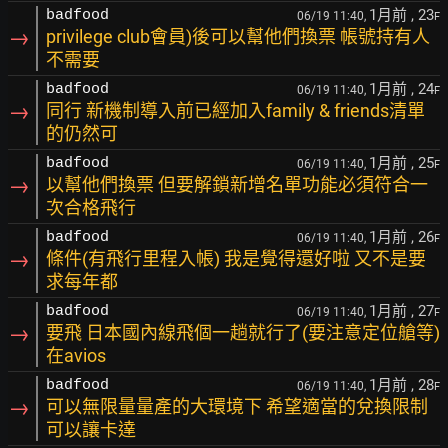
1月前
, 23
badfood
06/19 11:40,
F
→
privilege club會員)後可以幫他們換票 帳號持有人
不需要
1月前
, 24
badfood
06/19 11:40,
F
→
同行 新機制導入前已經加入family & friends清單
的仍然可
1月前
, 25
badfood
06/19 11:40,
F
→
以幫他們換票 但要解鎖新增名單功能必須符合一
次合格飛行
1月前
, 26
badfood
06/19 11:40,
F
→
條件(有飛行里程入帳) 我是覺得還好啦 又不是要
求每年都
1月前
, 27
badfood
06/19 11:40,
F
→
要飛 日本國內線飛個一趟就行了(要注意定位艙等)
在avios
1月前
, 28
badfood
06/19 11:40,
F
→
可以無限量量產的大環境下 希望適當的兌換限制
可以讓卡達