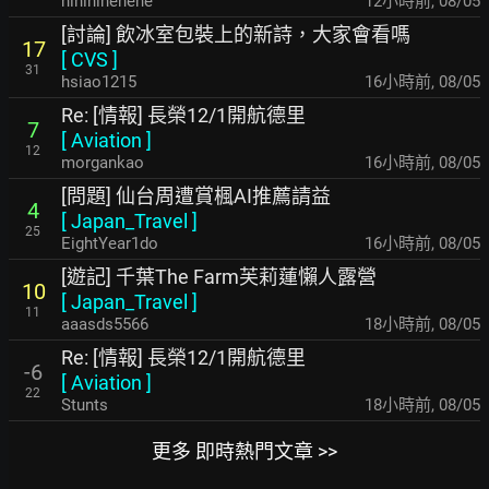
hihihihehehe
12小時前
,
08/05
[討論] 飲冰室包裝上的新詩，大家會看嗎
17
[
CVS
]
31
hsiao1215
16小時前
,
08/05
Re: [情報] 長榮12/1開航德里
7
[
Aviation
]
12
morgankao
16小時前
,
08/05
[問題] 仙台周遭賞楓AI推薦請益
4
[
Japan_Travel
]
25
EightYear1do
16小時前
,
08/05
[遊記] 千葉The Farm芙莉蓮懶人露營
10
[
Japan_Travel
]
11
aaasds5566
18小時前
,
08/05
Re: [情報] 長榮12/1開航德里
-6
[
Aviation
]
22
Stunts
18小時前
,
08/05
更多 即時熱門文章 >>