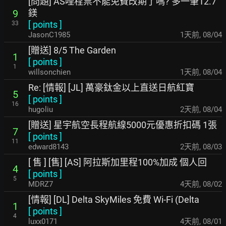
[問題] AS哩程票不能免費改期了嗎? 多一筆12.7
鎂
9
[
points
]
33
JasonC1985
1天前
,
08/04
[贈送] 8/5 The Garden
1
[
points
]
1
willsonchien
1天前
,
08/04
Re: [情報] [JL] 萬豪鈦金以上直送日航紅寶
5
[
points
]
16
hugoliu
2天前
,
08/04
[贈送] 星宇航空長程航線5000元優惠折扣碼 1張
7
[
points
]
11
edward8143
2天前
,
08/03
[ 售 ] [售] [AS] 阿拉斯加里程100%加成 個人回
4
[
points
]
5
MDRZ7
4天前
,
08/02
[情報] [DL] Delta SkyMiles 免費 Wi-Fi (Delta
1
[
points
]
4
luxx0171
4天前
,
08/01