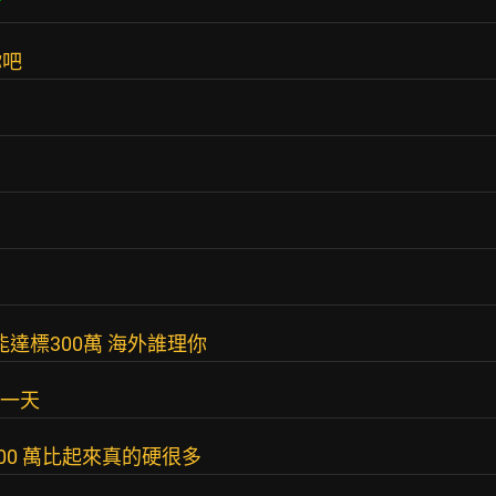
你吧
達標300萬 海外誰理你
標一天
100 萬比起來真的硬很多