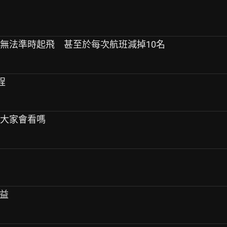
班無法準時起飛 甚至於每次航班減掉10名
程
，大家會看嗎
請益