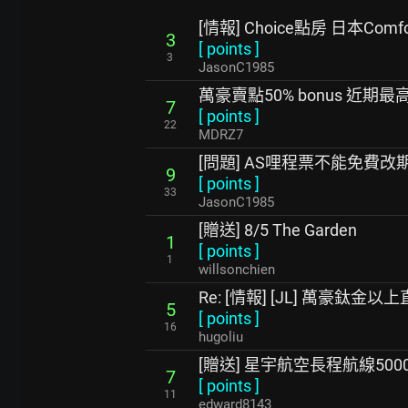
[情報] Choice點房 日本Co
3
[
points
]
3
JasonC1985
萬豪賣點50% bonus 近期最
7
[
points
]
22
MDRZ7
[問題] AS哩程票不能免費改期
9
[
points
]
33
JasonC1985
[贈送] 8/5 The Garden
1
[
points
]
1
willsonchien
Re: [情報] [JL] 萬豪鈦金
5
[
points
]
16
hugoliu
[贈送] 星宇航空長程航線50
7
[
points
]
11
edward8143