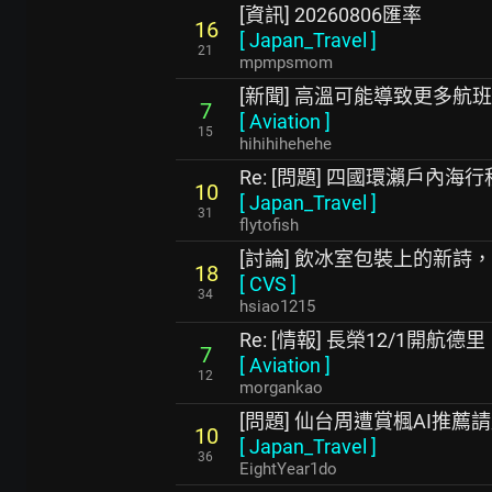
[資訊] 20260806匯率
16
[
Japan_Travel
]
21
mpmpsmom
[新聞] 高溫可能導致更多航
7
[
Aviation
]
15
hihihihehehe
Re: [問題] 四國環瀨戶內海行
10
[
Japan_Travel
]
31
flytofish
[討論] 飲冰室包裝上的新詩
18
[
CVS
]
34
hsiao1215
Re: [情報] 長榮12/1開航德里
7
[
Aviation
]
12
morgankao
[問題] 仙台周遭賞楓AI推薦
10
[
Japan_Travel
]
36
EightYear1do