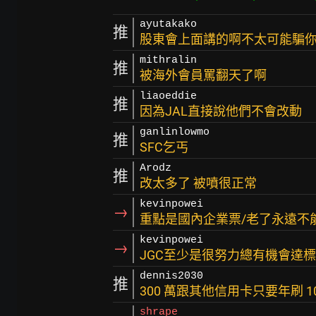
ayutakako
推
股東會上面講的啊不太可能騙
mithralin
推
被海外會員罵翻天了啊
liaoeddie
推
因為JAL直接說他們不會改動
ganlinlowmo
推
SFC乞丐
Arodz
推
改太多了 被噴很正常
kevinpowei
→
重點是國內企業票/老了永遠不能
kevinpowei
→
JGC至少是很努力總有機會達
dennis2030
推
300 萬跟其他信用卡只要年刷 
shrape