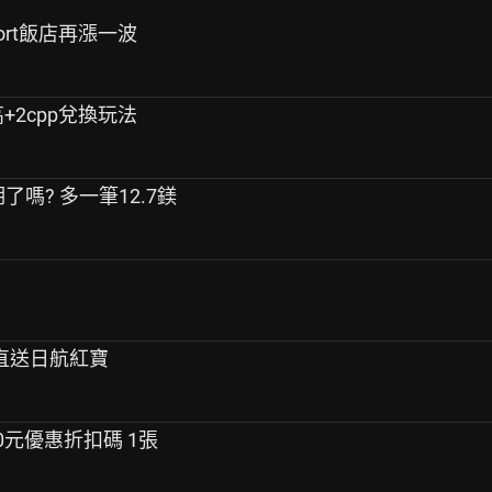
mfort飯店再漲一波
高+2cpp兌換玩法
了嗎? 多一筆12.7鎂
以上直送日航紅寶
00元優惠折扣碼 1張