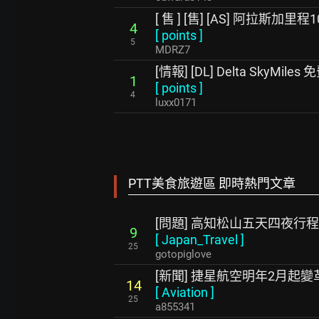
[ 售 ] [售] [AS] 阿拉斯加里
4
[
points
]
5
MDRZ7
[情報] [DL] Delta SkyMiles 免費
1
[
points
]
4
luxx0171
PTT美食旅遊區 即時熱門文章
[問題] 高知松山五天四夜行
9
[
Japan_Travel
]
25
gotopiglove
[新聞] 捷星航空明年2月起
14
[
Aviation
]
25
a855341