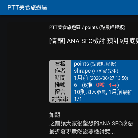
PTT
美食旅遊區
PTT美食旅遊區
/
points (點數哩程板)
[情報] ANA SFC檢討 預計9月
看板
points
(點數哩程板)
作者
shrape
(小可愛先生)
時間
1月前
(2026/06/27 13:50)
推噓
6
(
6
推
0
噓
4
→
)
留言
10則, 8人
, 1月前
參與
最新
討論串
1/1
如題

之前讓大家很驚恐的ANA SFC改惡

最近發現竟然說要檢討惹...
