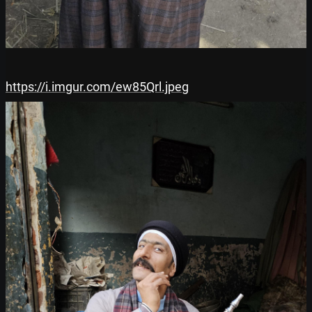
https://i.imgur.com/ew85Qrl.jpeg