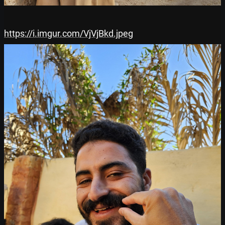
https://i.imgur.com/VjVjBkd.jpeg