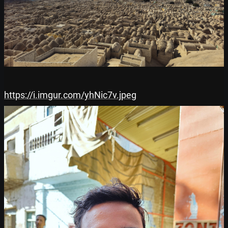
https://i.imgur.com/yhNic7v.jpeg