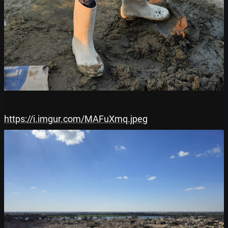
https://i.imgur.com/MAFuXmq.jpeg