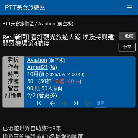
PTT
美食旅遊區
PTT美食旅遊區
/
Aviation (航空板)
Re: [新聞] 看好觀光旅遊人潮 埃及將興建
＋收藏
開羅機場第4航廈
分享
看板
Aviation
(航空板)
作者
Amed21
(迪)
時間
10月前
(2025/09/14 00:40)
推噓
50
(
50
推
0
噓
40
→
)
留言
90則, 50人
參與
討論串
2/2 (看更多)
說明
已環遊世界自助旅行8年

埃及真的是我排前5名最愛的國家
