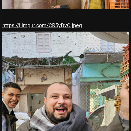
https://i.imgur.com/CR5yDvC.jpeg