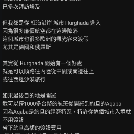
已多次拜訪埃及

但我都是從 紅海沿岸 城市 Hurghada 進入

因為很多廉價航空都在這邊降落

這個城市也很多歐洲的觀光客來渡假

尤其是德國和俄羅斯

其實從 Hurghada 開始有一個好處

就是可以順路往內陸從中間或南邊往上

或往西邊沙漠旅行

如果最後目的地是開羅

還可以搭1000多台幣的航班從開羅到約旦的Aqaba

因為Aqaba是約旦的經濟特區，特許從這個城市入境就
不用簽證

省下約旦高額的簽證費用
