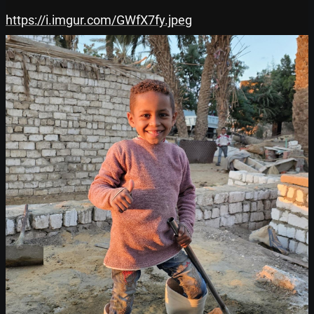
https://i.imgur.com/GWfX7fy.jpeg