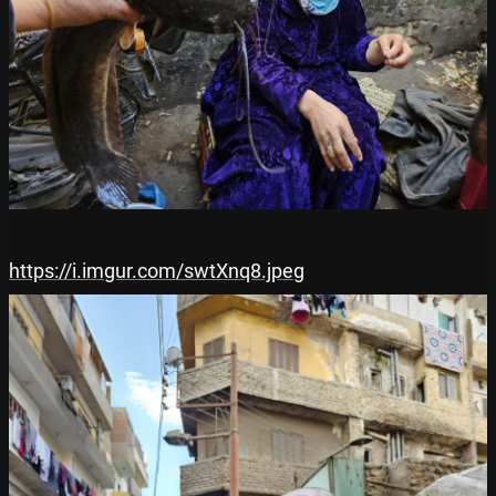
https://i.imgur.com/swtXnq8.jpeg