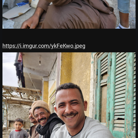
https://i.imgur.com/ykFeKwo.jpeg