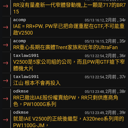
→
RR沒有量產新一代窄體發動機,上一顆是717的BR7
15
2月前
, 34
acomp
05/13 16:12,
F
→
IAE = RR+PW. PW早已把命運重壓在GTF,不可能重
啟V2500
2月前
, 35
acomp
05/13 16:15,
F
→
RR重心長期在廣體Trent家族和近年的UltraFan
2月前
, 36
taxlaw1991
05/13 22:54,
F
→
V2500是5家公司組的公司，而且PW用GTF搶下窄
體機大片
2月前
, 37
taxlaw1991
05/13 22:54,
F
→
江山 根本不會再投入
2月前
, 38
odkmse
05/13 23:48,
F
→
RR已撤出IAE股份權賣給PW，RR只剩供應商角
色，PW1000G系列
2月前
, 39
odkmse
05/13 23:49,
F
→
就是IAE V2500的正統後繼型，A320neo系列用的
PW1100G-JM，