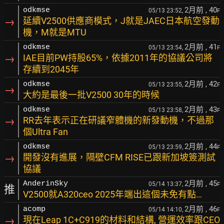
2月前
, 40
odkmse
05/13 23:52,
F
→
延續V2500供應商模式，J就是JAEC日本航空發動
機，M就是MTU
2月前
, 41
odkmse
05/13 23:54,
F
→
IAE目前PW持股65%，依據2011年的協議公司將
存續到2045年
2月前
, 42
odkmse
05/13 23:55,
F
→
大約是最後一批V2500 30年的時候
2月前
, 43
odkmse
05/13 23:58,
F
→
RR去年表示正在研議窄體機的新發動機，不過那
個Ultra Fan
2月前
, 44
odkmse
05/13 23:59,
F
→
開發沒有進展，隔壁CFM RISE已跟新加坡簽測試
協議
2月前
, 45
AnderinSky
05/14 13:37,
F
推
V2500就A320ceo 2025年端出這個未免有點…
2月前
, 46
acomp
05/14 14:10,
F
→
現在Leap 1C+C919的材料和結構, 營運效率跟CEO