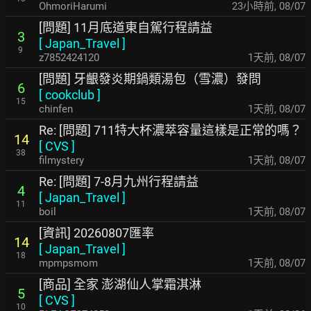
OhmoriHarumi
23小時前
,
08/07
[問題] 11月底道東自駕行程請益
3
[
Japan_Travel
]
9
z7852424120
1天前
,
08/07
[問題] 牙齦發炎期鍋類湯包（雪濃）發問
6
[
cookclub
]
15
chinfen
1天前
,
08/07
Re: [問題] 711特大杯濃萃容量這樣是正常的嗎？
14
[
CVS
]
38
filmystery
1天前
,
08/07
Re: [問題] 7-8月九州行程請益
4
[
Japan_Travel
]
11
boil
1天前
,
08/07
[資訊] 20260807匯率
14
[
Japan_Travel
]
18
mpmpsmom
1天前
,
08/07
[商品] 全家 澎湖仙人掌霜淇淋
5
[
CVS
]
10