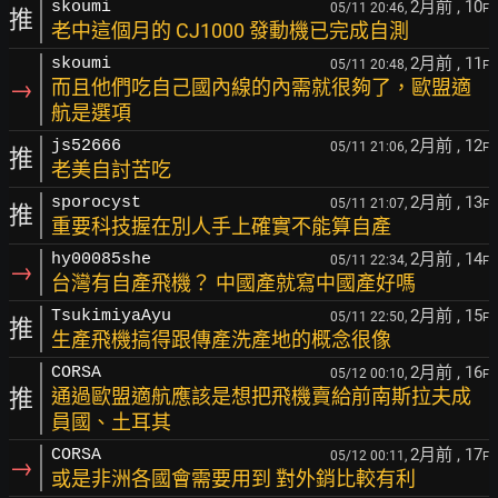
2月前
, 10
skoumi
05/11 20:46,
F
推
老中這個月的 CJ1000 發動機已完成自測
2月前
, 11
skoumi
05/11 20:48,
F
→
而且他們吃自己國內線的內需就很夠了，歐盟適
航是選項
2月前
, 12
js52666
05/11 21:06,
F
推
老美自討苦吃
2月前
, 13
sporocyst
05/11 21:07,
F
推
重要科技握在別人手上確實不能算自產
2月前
, 14
hy00085she
05/11 22:34,
F
→
台灣有自產飛機？ 中國產就寫中國產好嗎
2月前
, 15
TsukimiyaAyu
05/11 22:50,
F
推
生產飛機搞得跟傳產洗產地的概念很像
2月前
, 16
CORSA
05/12 00:10,
F
推
通過歐盟適航應該是想把飛機賣給前南斯拉夫成
員國、土耳其
2月前
, 17
CORSA
05/12 00:11,
F
→
或是非洲各國會需要用到 對外銷比較有利