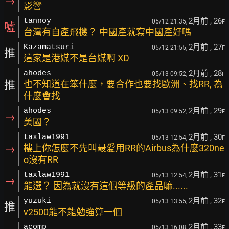
→
影響
2月前
, 26
tannoy
05/12 21:35,
F
噓
台灣有自產飛機？ 中國產就寫中國產好嗎
2月前
, 27
Kazamatsuri
05/12 21:55,
F
推
這家是港媒不是台媒啊 XD
2月前
, 28
ahodes
05/13 09:52,
F
推
也不知道在笨什麼，要合作也要找歐洲、找RR, 為
什麼會找
2月前
, 29
ahodes
05/13 09:52,
F
→
美國？
2月前
, 30
taxlaw1991
05/13 12:54,
F
→
樓上你怎麼不先叫最愛用RR的Airbus為什麼320ne
o沒有RR
2月前
, 31
taxlaw1991
05/13 12:54,
F
→
能選？ 因為就沒有這個等級的產品嘛......
2月前
, 32
yuzuki
05/13 13:55,
F
推
v2500能不能勉強算一個
2月前
, 33
acomp
05/13 16:08,
F