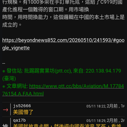
行規模。有1000多架在手訂單托底，這給了C919的國
產化進程一個難得的窗口期。用市場換

時間，用時間換能力，這個邏輯在中國的本土市場上是
成立的。

https://beyondnews852.com/20260510/241593/#goo
gle_vignette
※ 發信站: 批踢踢實業坊(ptt.cc), 來自: 220.138.94.179 
(臺灣)

※ 文章網址: 
https://www.ptt.cc/bbs/Aviation/M.17784
76154.A.FAA.html
2月前
, 1
js52666
05/11 18:22,
F
→
美國懵了
2月前
, 2
qa17b
05/11 18:29,
F
美國就故意卡關，然後逼中國吞波音 笑死，看誰