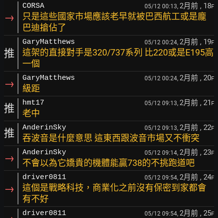
2月前
, 18
CORSA
05/12 00:13,
F
→
只是這些國家市場應該老早就被巴西航工或是龐
巴迪搶佔了
2月前
, 19
GaryMatthews
05/12 00:24,
F
推
這架的直接對手是320/737系列 比220或是E195高
一個
2月前
, 20
GaryMatthews
05/12 00:24,
F
→
級距
2月前
, 21
hmt17
05/12 09:13,
F
推
老中
2月前
, 22
AnderinSky
05/12 09:13,
F
推
吞波音是什麼意思 這東西跟波音市場又不衝突
2月前
, 23
AnderinSky
05/12 09:14,
F
→
不會以為它嬌貴的機體能贏738的不挑跑道吧
2月前
, 24
driver0811
05/12 09:54,
F
→
這個是戰略科技，商業化之前沒有保密到家都會
有不好
2月前
, 25
driver0811
05/12 09:54,
F