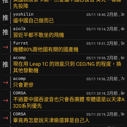
推
先投降
2月前
, 3
yoshilin
05/11 18:40,
F
推
逼中國自己做而已
2月前
, 4
aiolk
05/11 19:14,
F
推
習近平都不敢坐的飛機
2月前
, 5
furret
05/11 19:51,
F
→
機體80%跟他國有關的國產機
2月前
, 6
acomp
05/11 19:56,
F
推
現在用 Leap 1C 的效能只到 CEO/NG 的程度，換
其他發動機
2月前
, 7
acomp
05/11 19:56,
F
→
只會更慘
2月前
, 8
CORSA
05/11 20:18,
F
→
不過要中國吞波音也只會吞廣體 窄體還是以天津A
320系列優先
2月前
, 9
CORSA
05/11 20:19,
F
→
畢竟再怎麼說天津廠還算是自己人