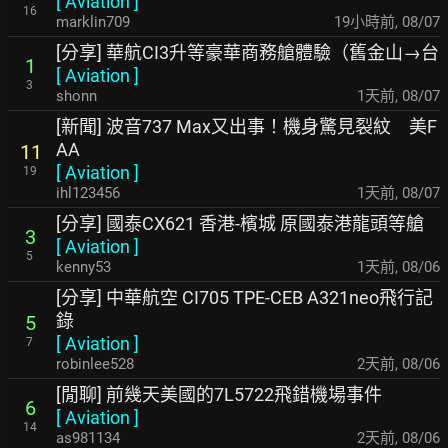
[
Aviation
]
16
marklin709
19小時前
,
08/07
[分享] 華航CI3升等豪華商務艙體驗（舊金山→台
1
[
Aviation
]
3
shonn
1天前
,
08/07
[新聞] 波音737 Max又出事！機身驚見裂紋 美F
AA
11
[
Aviation
]
19
ihl123456
1天前
,
08/07
[分享] 國泰CX621 香港-檳城 原國泰港龍頭等艙
3
[
Aviation
]
5
kenny53
1天前
,
08/06
[分享] 中華航空 CI705 TPE-CEB A321neo飛行記
錄
5
[
Aviation
]
7
robinlee528
2天前
,
08/06
[閒聊] 前幾天美國的7L5722飛錯機場事件
6
[
Aviation
]
14
as981134
2天前
,
08/06