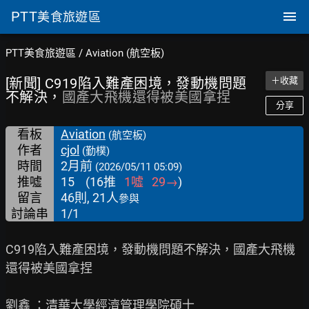
PTT
美食旅遊區
PTT美食旅遊區
/
Aviation (航空板)
[新聞] C919陷入難產困境，發動機問題
＋收藏
不解決，
國產大飛機還得被美國拿捏
分享
看板
Aviation
(航空板)
作者
cjol
(勤樸)
時間
2月前
(2026/05/11 05:09)
推噓
15
(
16
推
1
噓
29
→
)
留言
46則, 21人
參與
討論串
1/1
C919陷入難產困境，發動機問題不解決，國產大飛機
還得被美國拿捏

劉鑫 ：清華大學經濟管理學院碩士
