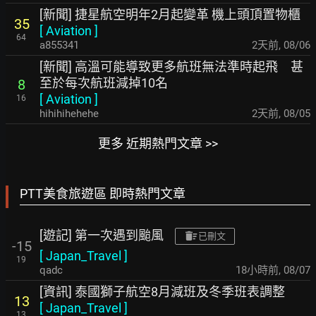
[新聞] 捷星航空明年2月起變革 機上頭頂置物櫃
35
[
Aviation
]
64
a855341
2天前
,
08/06
[新聞] 高溫可能導致更多航班無法準時起飛 甚
至於每次航班減掉10名
8
[
Aviation
]
16
hihihihehehe
2天前
,
08/05
更多 近期熱門文章 >>
PTT美食旅遊區 即時熱門文章
[遊記] 第一次遇到颱風
已刪文
-15
[
Japan_Travel
]
19
qadc
18小時前
,
08/07
[資訊] 泰國獅子航空8月減班及冬季班表調整
13
[
Japan_Travel
]
13