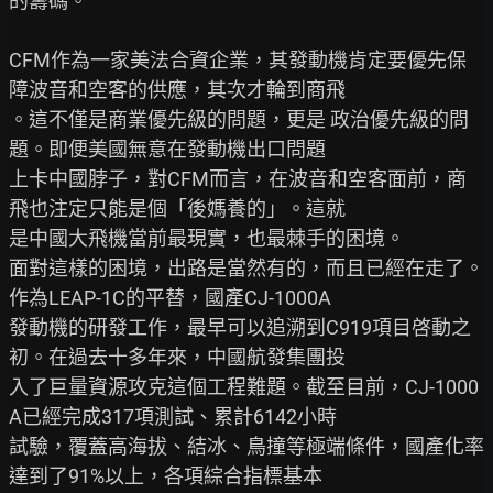
的籌碼。

CFM作為一家美法合資企業，其發動機肯定要優先保
障波音和空客的供應，其次才輪到商飛

。這不僅是商業優先級的問題，更是 政治優先級的問
題。即便美國無意在發動機出口問題

上卡中國脖子，對CFM而言，在波音和空客面前，商
飛也注定只能是個「後媽養的」。這就

是中國大飛機當前最現實，也最棘手的困境。

面對這樣的困境，出路是當然有的，而且已經在走了。
作為LEAP-1C的平替，國產CJ-1000A

發動機的研發工作，最早可以追溯到C919項目啓動之
初。在過去十多年來，中國航發集團投

入了巨量資源攻克這個工程難題。截至目前，CJ-1000
A已經完成317項測試、累計6142小時

試驗，覆蓋高海拔、結冰、鳥撞等極端條件，國產化率
達到了91%以上，各項綜合指標基本
